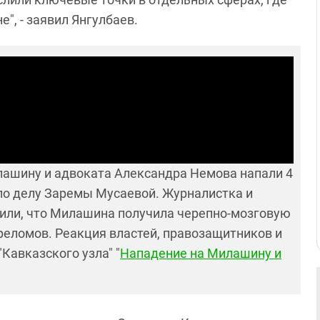
", - заявил Янгулбаев.
лашину и адвоката Александра Немова напали 4
 по делу Заремы Мусаевой. Журналистка и
щили, что Милашина получила черепно-мозговую
реломов. Реакция властей, правозащитников и
Кавказского узла" "
Нападение на Милашину и