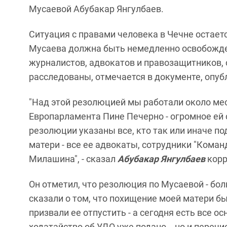
Мусаевой Абубакар Янгулбаев.
Ситуация с правами человека в Чечне остаетс
Мусаева должна быть немедленно освобожден
журналистов, адвокатов и правозащитников,
расследованы, отмечается в документе, опуб
"Над этой резолюцией мы работали около ме
Европарламента Пине Печерно - огромное ей 
резолюции указаны все, кто так или иначе п
матери - все ее адвокаты, сотрудники "Коман
Милашина", - сказал
Абубакар Янгулбаев
корр
Он отметил, что резолюция по Мусаевой - бо
сказали о том, что похищение моей матери б
призвали ее отпустить - а сегодня есть все ос
ходатайство об УДО уже подано, - но и переч