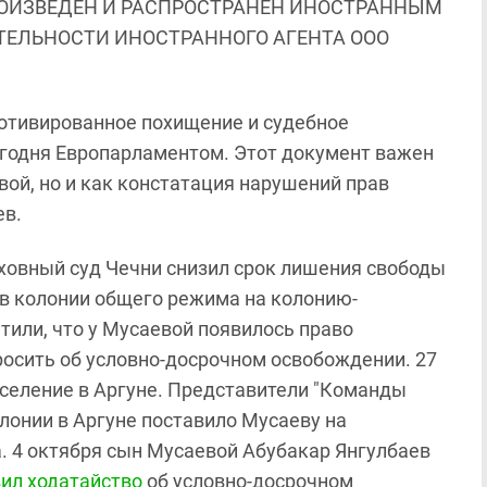
ОИЗВЕДЕН И РАСПРОСТРАНЕН ИНОСТРАННЫМ
ЯТЕЛЬНОСТИ ИНОСТРАННОГО АГЕНТА ООО
отивированное похищение и судебное
годня Европарламентом. Этот документ важен
ой, но и как констатация нарушений прав
ев.
ерховный суд Чечни снизил срок лишения свободы
 в колонии общего режима на колонию-
или, что у Мусаевой появилось право
росить об условно-досрочном освобождении. 27
оселение в Аргуне. Представители "Команды
олонии в Аргуне поставило Мусаеву на
. 4 октября сын Мусаевой Абубакар Янгулбаев
ил ходатайство
об условно-досрочном