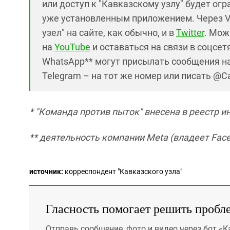
или доступ к "Кавказскому узлу" будет ог
уже установленным приложением. Через V
узел" на сайте, как обычно, и в
Twitter
. Мож
на
YouTube
и оставаться на связи в соцсетя
WhatsApp** могут присылать сообщения на
Telegram – на тот же номер или писать @C
*
"Команда против пыток" внесена в реестр и
** деятельность компании Meta (владеет Face
источник:
корреспондент "Кавказского узла"
Гласность помогает решить пробл
Отправь сообщение, фото и видео через бот «К