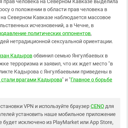
ия прав человека на Северном Кавказе выделила
осу о положении в области прав человека в
о на Северном Кавказе наблюдается массовое
льственных исчезновений, а в Чечне, в
подавление политических оппонентов
,
дей нетрадиционной сексуальной ориентации.
зан Кадыров
обвинил семью Янгулбаевых в
ке терроризма и заявил, что их ждет место "в
фликте Кадырова с Янгулбаевыми приведены в
 стали врагами Кадырова
" и "
Главное о борьбе
установки VPN и используйте браузер
CENO
для
ателей установить наше мобильное приложение
 будет исключено из PlayMarket или App Store,