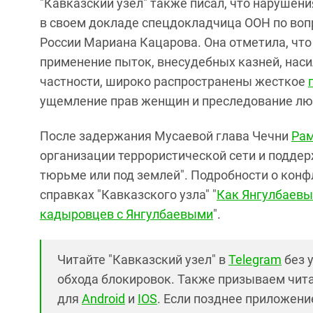
"Кавказский узел" также писал, что нарушен
в своем докладе спецдокладчица ООН по вопр
России Мариана Кацарова. Она отметила, чт
применение пыток, внесудебных казней, наси
частности, широко распространены жесткое
ущемление прав женщин и преследование лю
После задержания Мусаевой глава Чечни
Рам
организации террористической сети и поддерж
тюрьме или под землей". Подробности о кон
справках "Кавказского узла" "
Как Янгулбаевы
кадыровцев с Янгулбаевыми
".
Читайте "Кавказский узел" в
Telegram
без 
обхода блокировок. Также призываем чит
для
Android
и
IOS
. Если позднее приложение