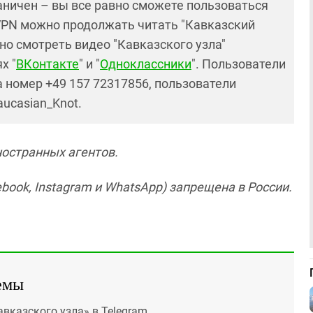
раничен – вы все равно сможете пользоваться
PN можно продолжать читать "Кавказский
но смотреть видео "Кавказского узла"
х "
ВКонтакте
" и "
Одноклассники
". Пользователи
 номер +49 157 72317856, пользователи
aucasian_Knot.
ностранных агентов
.
book, Instagram и WhatsApp) запрещена в России.
емы
авказского узла» в Telegram