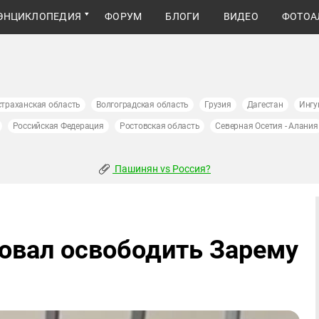
ЭНЦИКЛОПЕДИЯ
ФОРУМ
БЛОГИ
ВИДЕО
ФОТОА
страханская область
Волгоградская область
Грузия
Дагестан
Ингу
Российская Федерация
Ростовская область
Северная Осетия - Алания
Пашинян vs Россия?
овал освободить Зарему