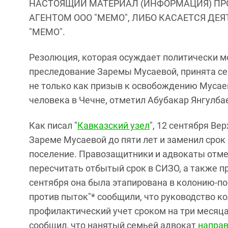
НАСТОЯЩИЙ МАТЕРИАЛ (ИНФОРМАЦИЯ) ПР
АГЕНТОМ ООО "МЕМО", ЛИБО КАСАЕТСЯ ДЕ
"МЕМО".
Резолюция, которая осуждает политически м
преследование Заремы Мусаевой, принята се
не только как призыв к освобождению Мусаев
человека в Чечне, отметил Абубакар Янгулба
Как писал "
Кавказский узел
", 12 сентября В
Зареме Мусаевой до пяти лет и заменил срок
поселение. Правозащитники и адвокаты отмет
пересчитать отбытый срок в СИЗО, а также п
сентября она была этапирована в колонию-п
против пыток"* сообщили, что руководство к
профилактический учет сроком на три месяца
сообщил, что нанятый семьей адвокат
направ