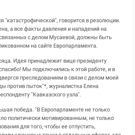
я "катастрофической", говорится в резолюции.
а, а все факты давления и нападений на
 связанных с делом Мусаевой, должны быть
ликованном на сайте Европарламента.
сяца. Идея принадлежит вице-президенту
спасибо! Мы подключились к этой работе, и в
одвергся преследованиям в связи с делом моей
ды против пыток"*, журналистка Елена
еспонденту "Кавказского узла".
льшая победа. "В Европарламенте не только
ыло политически мотивированным, не только
нования для того, чтобы ее отпустить,
ислили ключевые точки в отдельных сферах, где