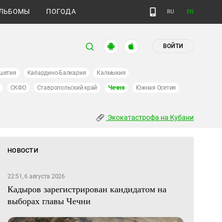
ЛЬБОМЫ
ПОГОДА
RU
EN
ВОЙТИ
шетия
Кабардино-Балкария
Калмыкия
СКФО
Ставропольский край
Чечня
Южная Осетия
Экокатастрофа на Кубани
НОВОСТИ
22:51, 6 августа 2026
Кадыров зарегистрирован кандидатом на
выборах главы Чечни