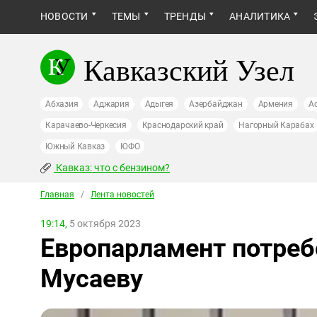
НОВОСТИ
ТЕМЫ
ТРЕНДЫ
АНАЛИТИКА
Кавказский Узел
Абхазия
Аджария
Адыгея
Азербайджан
Армения
А
Карачаево-Черкесия
Краснодарский край
Нагорный Карабах
Южный Кавказ
ЮФО
Кавказ: что с бензином?
Главная
/
Лента новостей
19:14,
5 октября 2023
Европарламент потреб
Мусаеву