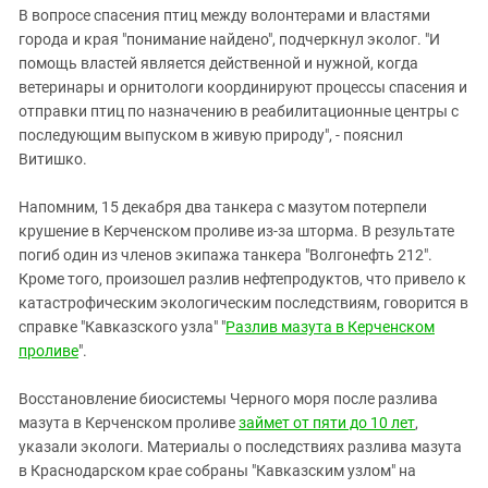
В вопросе спасения птиц между волонтерами и властями
города и края "понимание найдено", подчеркнул эколог. "И
помощь властей является действенной и нужной, когда
ветеринары и орнитологи координируют процессы спасения и
отправки птиц по назначению в реабилитационные центры с
последующим выпуском в живую природу", - пояснил
Витишко.
Напомним, 15 декабря два танкера с мазутом потерпели
крушение в Керченском проливе из-за шторма. В результате
погиб один из членов экипажа танкера "Волгонефть 212".
Кроме того, произошел разлив нефтепродуктов, что привело к
катастрофическим экологическим последствиям, говорится в
справке "Кавказского узла" "
Разлив мазута в Керченском
проливе
".
Восстановление биосистемы Черного моря после разлива
мазута в Керченском проливе
займет от пяти до 10 лет
,
указали экологи. Материалы о последствиях разлива мазута
в Краснодарском крае собраны "Кавказским узлом" на