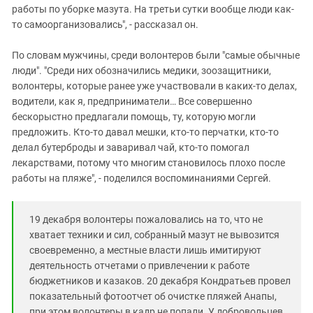
работы по уборке мазута. На третьи сутки вообще люди как-
то самоорганизовались", - рассказал он.
По словам мужчины, среди волонтеров были "самые обычные
люди". "Среди них обозначились медики, зоозащитники,
волонтеры, которые ранее уже участвовали в каких-то делах,
водители, как я, предприниматели… Все совершенно
бескорыстно предлагали помощь, ту, которую могли
предложить. Кто-то давал мешки, кто-то перчатки, кто-то
делал бутерброды и заваривал чай, кто-то помогал
лекарствами, потому что многим становилось плохо после
работы на пляже", - поделился воспоминаниями Сергей.
19 декабря волонтеры пожаловались на то, что не
хватает техники и сил, собранный мазут не вывозится
своевременно, а местные власти лишь имитируют
деятельность отчетами о привлечении к работе
бюджетников и казаков. 20 декабря Кондратьев провел
показательный фотоотчет об очистке пляжей Анапы,
при этом волонтеры в кадр не попали. У добровольцев