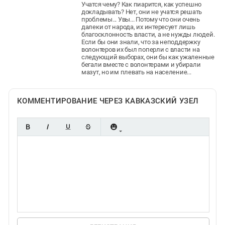
Учатся чему? Как пиарится, как успешно
докладывать? Нет, они не учатся решать
проблемы... Увы... Потому что они очень
далеки от народа, их интересует лишь
благосклонность власти, а не нужды людей.
Если бы они знали, что за неподдержку
волонтеров их был поперли с власти на
следующий выборах, они бы как ужаленные
бегали вместе с волонтерами и убирали
мазут, но им плевать на население...
КОММЕНТИРОВАНИЕ ЧЕРЕЗ КАВКАЗСКИЙ УЗЕЛ