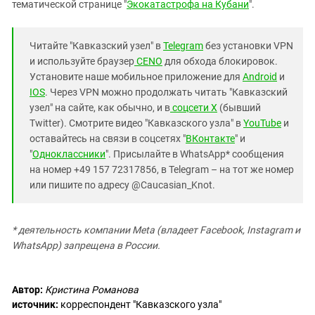
тематической странице "
Экокатастрофа на Кубани
".
Читайте "Кавказский узел" в
Telegram
без установки VPN
и используйте браузер
CENO
для обхода блокировок.
Установите наше мобильное приложение для
Android
и
IOS
. Через VPN можно продолжать читать "Кавказский
узел" на сайте, как обычно, и в
соцсети X
(бывший
Twitter). Смотрите видео "Кавказского узла" в
YouTube
и
оставайтесь на связи в соцсетях "
ВКонтакте
" и
"
Одноклассники
". Присылайте в WhatsApp* сообщения
на номер +49 157 72317856, в Telegram – на тот же номер
или пишите по адресу @Caucasian_Knot.
* деятельность компании Meta (владеет Facebook, Instagram и
WhatsApp) запрещена в России.
Автор:
Кристина Романова
источник:
корреспондент "Кавказского узла"