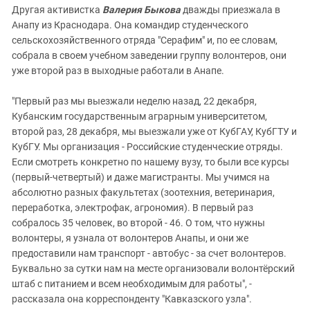
Другая активистка
Валерия Быкова
дважды приезжала в
Анапу из Краснодара. Она командир студенческого
сельскохозяйственного отряда "Серафим" и, по ее словам,
собрала в своем учебном заведении группу волонтеров, они
уже второй раз в выходные работали в Анапе.
"Первый раз мы выезжали неделю назад, 22 декабря,
Кубанским государственным аграрным университетом,
второй раз, 28 декабря, мы выезжали уже от КубГАУ, КубГТУ и
КубГУ. Мы организация - Российские студенческие отряды.
Если смотреть конкретно по нашему вузу, то были все курсы
(первый-четвертый) и даже магистранты. Мы учимся на
абсолютно разных факультетах (зоотехния, ветеринария,
переработка, электрофак, агрономия). ⁠В первый раз
собралось 35 человек, во второй - 46. О том, что нужны
волонтеры, я узнала от волонтеров Анапы, и они же
предоставили нам транспорт - автобус - за счет волонтеров.
Буквально за сутки нам на месте организовали волонтёрский
штаб с питанием и всем необходимым для работы", -
рассказала она корреспонденту "Кавказского узла".