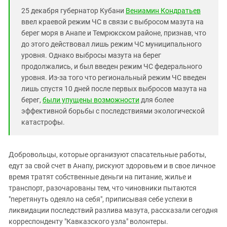
Южный Кавказ
25 декабря губернатор Кубани
Вениамин Кондратьев
ЮФО
ввел краевой режим ЧС в связи с выбросом мазута на
берег моря в Анапе и Темрюкском районе, признав, что
до этого действовал лишь режим ЧС муниципального
уровня. Однако выбросы мазута на берег
продолжались, и был введен режим ЧС федерального
уровня. Из-за того что региональный режим ЧС введен
лишь спустя 10 дней после первых выбросов мазута на
берег,
были упущены возможности
для более
эффективной борьбы с последствиями экологической
катастрофы.
Добровольцы, которые организуют спасательные работы,
едут за свой счет в Анапу, рискуют здоровьем и в свое личное
время тратят собственные деньги на питание, жилье и
транспорт, разочарованы тем, что чиновники пытаются
"перетянуть одеяло на себя", приписывая себе успехи в
ликвидации последствий разлива мазута, рассказали сегодня
корреспонденту "Кавказского узла" волонтеры.