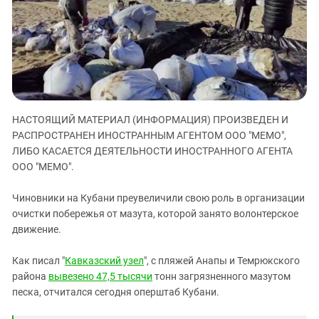
ЗАСТАВЛЯЕТ
Дагестан
КАВКАЗ ЗА ПАЛЕСТИНУ
Ингушетия
ИНАКОМЫСЛИЕ В ЧЕЧНЕ
Кабардино-Балкария
ПРЕСЛЕДОВАНИЕ АКТИВИСТОВ
МОБИЛИЗАЦИЯ И ПРОТЕСТЫ
Калмыкия
Карачаево-Черкесия
НАСТОЯЩИЙ МАТЕРИАЛ (ИНФОРМАЦИЯ) ПРОИЗВЕДЕН И
Краснодарский край
РАСПРОСТРАНЕН ИНОСТРАННЫМ АГЕНТОМ ООО "МЕМО",
Нагорный Карабах
ЛИБО КАСАЕТСЯ ДЕЯТЕЛЬНОСТИ ИНОСТРАННОГО АГЕНТА
ООО "МЕМО".
Российская Федерация
Ростовская область
Чиновники на Кубани преувеличили свою роль в организации
Северная Осетия - Алания
очистки побережья от мазута, которой занято волонтерское
движение.
СКФО
Ставропольский край
Как писал "
Кавказский узел
", с пляжей Анапы и Темрюкского
района
вывезено 47,5 тысячи
тонн загрязненного мазутом
Чечня
песка, отчитался сегодня оперштаб Кубани.
Южная Осетия