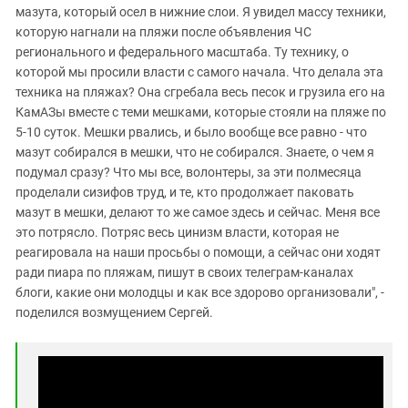
мазута, который осел в нижние слои. Я увидел массу техники,
которую нагнали на пляжи после объявления ЧС
регионального и федерального масштаба. Ту технику, о
которой мы просили власти с самого начала. Что делала эта
техника на пляжах? Она сгребала весь песок и грузила его на
КамАЗы вместе с теми мешками, которые стояли на пляже по
5-10 суток. Мешки рвались, и было вообще все равно - что
мазут собирался в мешки, что не собирался. Знаете, о чем я
подумал сразу? Что мы все, волонтеры, за эти полмесяца
проделали сизифов труд, и те, кто продолжает паковать
мазут в мешки, делают то же самое здесь и сейчас. Меня все
это потрясло. Потряс весь цинизм власти, которая не
реагировала на наши просьбы о помощи, а сейчас они ходят
ради пиара по пляжам, пишут в своих телеграм-каналах
блоги, какие они молодцы и как все здорово организовали", -
поделился возмущением Сергей.