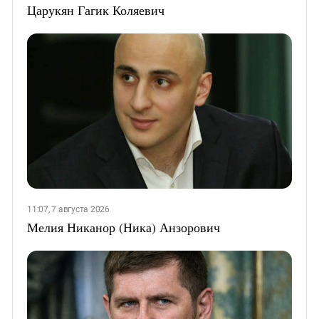
Царукян Гагик Коляевич
11:07, 7 августа 2026
Мелия Никанор (Ника) Анзорович