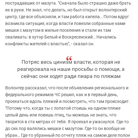
пострадавших от мазута. "Сначала было страшно даже брать
их в руки. Не знал, что делать, но был открыт волонтерский
центр, где все объясняли, и там работа кипела… Потом вдруг
возникла ситуация, когда власти повезли собранные нами
мешки с мазутом в жилые поселения и стали их там
сваливать: в хутор Белый и Воскресенский… Начались
конфликты жителей с властью", - сказал он.
Потряс весь цинизм власти, которая не
реагировала на наши просьбы о помощи, а
сейчас они ходят ради пиара по пляжам
Волонтер рассказал, что после объявления регионального и
федерального режимов ЧС решил, как и в первый день,
проехаться вдоль пляжей и посмотреть, что там происходит.
"Потому что, когда ты с лопатой стоишь на одном пляже
целый день или ловишь птиц, ты можешь не знать, что
творится в ста метрах от тебя. Я проехал и ужаснулся. Где-то
до сих пор валялись мешки с мазутом. Где-то он вообще не
убран… Где-то убранный по отчету пляж на самом деле полон