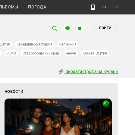
ЛЬБОМЫ
ПОГОДА
RU
EN
ВОЙТИ
шетия
Кабардино-Балкария
Калмыкия
СКФО
Ставропольский край
Чечня
Южная Осетия
Экокатастрофа на Кубани
НОВОСТИ