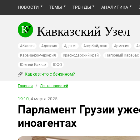
НОВОСТИ
ТЕМЫ
ТРЕНДЫ
АНАЛИТИКА
Кавказский Узел
Абхазия
Аджария
Адыгея
Азербайджан
Армения
А
Карачаево-Черкесия
Краснодарский край
Нагорный Карабах
Южный Кавказ
ЮФО
Кавказ: что с бензином?
Главная
/
Лента новостей
19:10,
4 марта 2025
Парламент Грузии уже
иноагентах