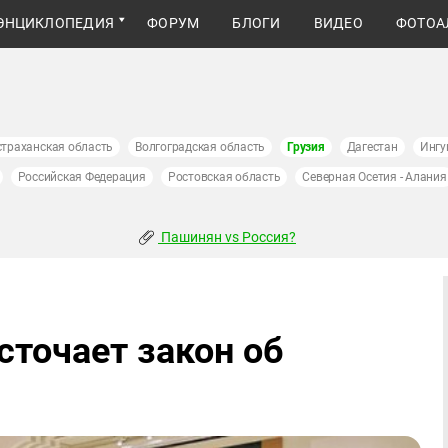
ЭНЦИКЛОПЕДИЯ
ФОРУМ
БЛОГИ
ВИДЕО
ФОТОА
страханская область
Волгоградская область
Грузия
Дагестан
Ингу
Российская Федерация
Ростовская область
Северная Осетия - Алания
Пашинян vs Россия?
сточает закон об