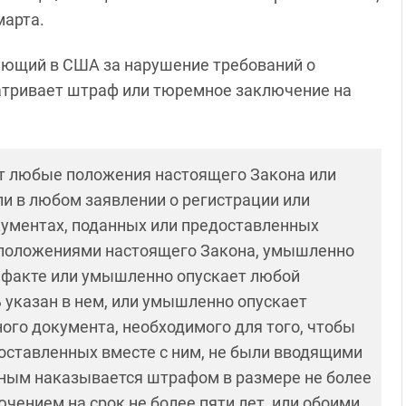
марта.
ствующий в США за нарушение требований о
атривает штраф или тюремное заключение на
т любые положения настоящего Закона или
и в любом заявлении о регистрации или
кументах, поданных или предоставленных
с положениями настоящего Закона, умышленно
 факте или умышленно опускает любой
 указан в нем, или умышленно опускает
го документа, необходимого для того, чтобы
доставленных вместе с ним, не были вводящими
вным наказывается штрафом в размере не более
ением на срок не более пяти лет, или обоими