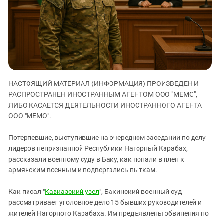
ЗАСТАВЛЯЕТ
Дагестан
КАВКАЗ ЗА ПАЛЕСТИНУ
Ингушетия
ИНАКОМЫСЛИЕ В ЧЕЧНЕ
Кабардино-Балкария
ПРЕСЛЕДОВАНИЕ АКТИВИСТОВ
МОБИЛИЗАЦИЯ И ПРОТЕСТЫ
Калмыкия
Карачаево-Черкесия
НАСТОЯЩИЙ МАТЕРИАЛ (ИНФОРМАЦИЯ) ПРОИЗВЕДЕН И
Краснодарский край
РАСПРОСТРАНЕН ИНОСТРАННЫМ АГЕНТОМ ООО "МЕМО",
Нагорный Карабах
ЛИБО КАСАЕТСЯ ДЕЯТЕЛЬНОСТИ ИНОСТРАННОГО АГЕНТА
Российская Федерация
ООО "МЕМО".
Ростовская область
Потерпевшие, выступившие на очередном заседании по делу
Северная Осетия - Алания
лидеров непризнанной Республики Нагорный Карабах,
рассказали военному суду в Баку, как попали в плен к
СКФО
армянским военным и подвергались пыткам.
Ставропольский край
Чечня
Как писал "
Кавказский узел
", Бакинский военный суд
рассматривает уголовное дело 15 бывших руководителей и
Южная Осетия
жителей Нагорного Карабаха. Им предъявлены обвинения по