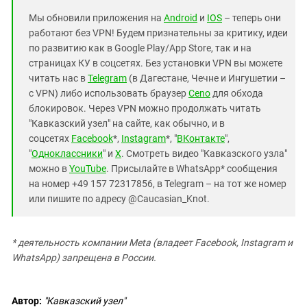
Мы обновили приложения на
Android
и
IOS
– теперь они
работают без VPN! Будем признательны за критику, идеи
по развитию как в Google Play/App Store, так и на
страницах КУ в соцсетях. Без установки VPN вы можете
читать нас в
Telegram
(в Дагестане, Чечне и Ингушетии –
с VPN) либо использовать браузер
Ceno
для обхода
блокировок. Через VPN можно продолжать читать
"Кавказский узел" на сайте, как обычно, и в
соцсетях
Facebook
*,
Instagram
*, "
ВКонтакте
",
"
Одноклассники
" и
X
. Смотреть видео "Кавказского узла"
можно в
YouTube
. Присылайте в WhatsApp* сообщения
на номер +49 157 72317856, в Telegram – на тот же номер
или пишите по адресу @Caucasian_Knot.
*
деятельность компании Meta (владеет Facebook, Instagram и
WhatsApp) запрещена в России.
Автор:
"Кавказский узел"