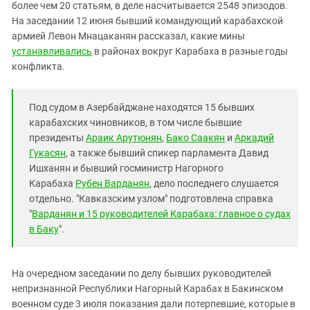
Южный Кавказ
более чем 20 статьям, в деле насчитывается 2548 эпизодов.
На заседании 12 июня бывший командующий карабахской
ЮФО
армией Левон Мнацаканян рассказал, какие мины
устанавливались
в районах вокруг Карабаха в разные годы
конфликта.
Под судом в Азербайджане находятся 15 бывших
карабахских чиновников, в том числе бывшие
президенты
Араик Арутюнян
,
Бако Саакян
и
Аркадий
Гукасян
, а также бывший спикер парламента Давид
Ишханян и бывший госминистр Нагорного
Карабаха
Рубен Варданян
, дело последнего слушается
отдельно. "Кавказским узлом" подготовлена справка
"
Варданян и 15 руководителей Карабаха: главное о судах
в Баку
".
На очередном заседании по делу бывших руководителей
непризнанной Республики Нагорный Карабах в Бакинском
военном суде 3 июля показания дали потерпевшие, которые в