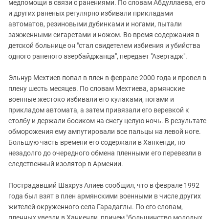
медпомощи в связи с ранениями. По словам Абдуллаева, его
и других раненых регулярно избивали прикладами
автоматов, резиновыми дубинками и ногами, пытали
зажженными сигаретами и ножом. Во время содержания в
детской больнице он "стал свидетелем избиения и убийства
одного раненого азербайджанца", передает "Азертадж".
Эльнур Мехтиев попал в плен в феврале 2000 года и провел в
плену шесть месяцев. По словам Мехтиева, армянские
военные жестоко избивали его кулаками, ногами и
прикладом автомата, а затем привязали его веревкой к
столбу и держали босиком на снегу целую ночь. В результате
обморожения ему ампутировали все пальцы на левой ноге.
Большую часть времени его содержали в Ханкенди, но
незадолго до очередного обмена пленными его перевезли в
следственный изолятор в Армении.
Пострадавший Шахруз Алиев сообщил, что в феврале 1992
года был взят в плен армянскими военными в числе других
жителей окруженного села Гарадаглы. По его словам,
пленных увезли в Ханкенди, причем "большинство молодых