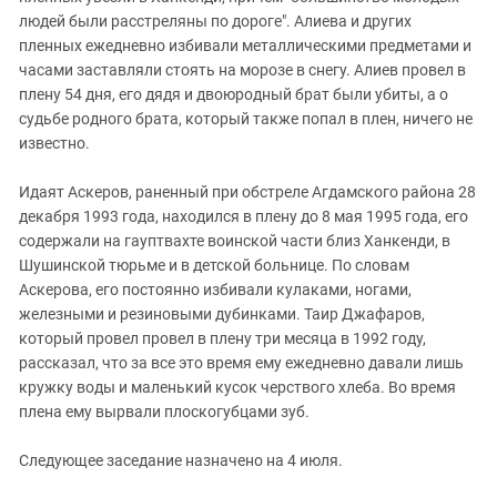
людей были расстреляны по дороге". Алиева и других
пленных ежедневно избивали металлическими предметами и
часами заставляли стоять на морозе в снегу. Алиев провел в
плену 54 дня, его дядя и двоюродный брат были убиты, а о
судьбе родного брата, который также попал в плен, ничего не
известно.
Идаят Аскеров, раненный при обстреле Агдамского района 28
декабря 1993 года, находился в плену до 8 мая 1995 года, его
содержали на гауптвахте воинской части близ Ханкенди, в
Шушинской тюрьме и в детской больнице. По словам
Аскерова, его постоянно избивали кулаками, ногами,
железными и резиновыми дубинками. Таир Джафаров,
который провел провел в плену три месяца в 1992 году,
рассказал, что за все это время ему ежедневно давали лишь
кружку воды и маленький кусок черствого хлеба. Во время
плена ему вырвали плоскогубцами зуб.
Следующее заседание назначено на 4 июля.