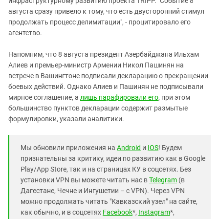
инфраструктурному развитию проекта TRIPP. "Событие 8
августа сразу привело к тому, что есть двусторонний стимул
продолжать процесс делимитации", - процитировало его
агентство.
Напомним, что
8 августа президент Азербайджана Ильхам
Алиев и премьер-министр Армении Никол Пашинян на
встрече в Вашингтоне подписали декларацию о прекращении
боевых действий. Однако Алиев и Пашинян не подписывали
мирное соглашение, а
лишь парафировали его
, при этом
большинство пунктов декларации содержит размытые
формулировки, указали аналитики.
Мы обновили приложения на
Android
и
IOS
! Будем
признательны за критику, идеи по развитию как в Google
Play/App Store, так и на страницах КУ в соцсетях. Без
установки VPN вы можете читать нас в
Telegram
(в
Дагестане, Чечне и Ингушетии – с VPN). Через VPN
можно продолжать читать "Кавказский узел" на сайте,
как обычно, и в соцсетях
Facebook
*,
Instagram
*,