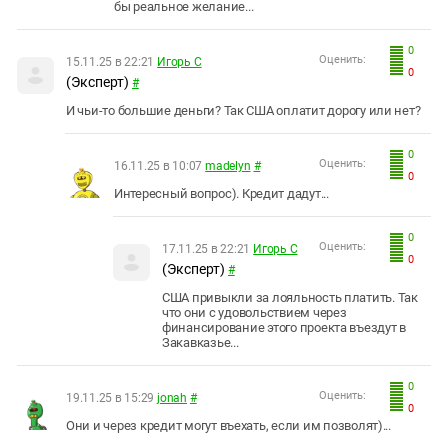
бы реальное желание...
0
Оценить:
15.11.25 в 22:21
Игорь С
0
(Эксперт)
#
И чьи-то большие деньги? Так США оплатит дорогу или нет?
0
Оценить:
16.11.25 в 10:07
madelyn
#
0
Интересный вопрос). Кредит дадут...
0
Оценить:
17.11.25 в 22:21
Игорь С
0
(Эксперт)
#
США привыкли за лояльность платить. Так
что они с удовольствием через
финансирование этого проекта въездут в
Закавказье...
0
Оценить:
19.11.25 в 15:29
jonah
#
0
Они и через кредит могут въехать, если им позволят)...