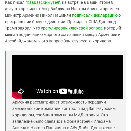
Южный Кавказ
Как писал "
Кавказский узел
", на встрече в Вашингтоне 8
августа президент Азербайджана Ильхам Алиев и премьер-
ЮФО
министр Армении Никол Пашинян
подписали декларацию
о
прекращении боевых действий. Президент США Дональд
Трамп заявил, что
урегулирован ключевой вопрос
, который
мешал подписанию мирного соглашения между Арменией и
Азербайджаном, и это вопрос Зангезурского коридора.
Армения рассматривает возможность передачи
американской компании контроля над Зангезурским
коридором, сообщил замглавы МИД страны. Это
заявление было сделано на фоне встречи Ильхама
Алиева и Никола Пашиняна в Абу-Даби. Достижение