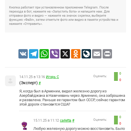
Кнопка работает при установленном приложении Telegram. После
перехода в бот, нажмите на «Запустить бота» и напишите нам. Для
отправки фото и видео — нажмите на значок скрепки, выберите
функцию «Файл», затем отметьте фото или видео в памяти устройства и
нажмите «Отправить».
VK
Telegram
WhatsApp
Viber
X
Odnoklassniki
LiveJournal
Email
Print
0
Оценить:
14.11.25 в 13:16
Игорь С
0
(Эксперт)
#
Я, когда был в Армении, видел железню дорогу из
Азербайджана в Нахичевань через Армению, она заброшена
и развалена. Раньше ее гарантом был СССР, сейчас гарантом
этой дороги становится США?
0
Оценить:
15.11.25 в 11:12
carletta
#
0
Любую железную дорогу можно восстановить. Было