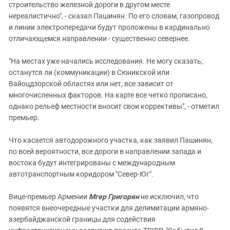
строительство железной дороги в другом месте
нереалистично", - сказал Пашинян. По его словам, газопровод
и линии электропередачи будут проложены в кардинально
отличающемся направлении - существенно севернее.
"На местах уже начались исследования. Не могу сказать,
останутся ли (коммуникации) в Сюникской или
Вайоцдзорской областях или нет, все зависит от
многочисленных факторов. На карте все четко прописано,
однако рельеф местности вносит свои коррективы", - отметил
премьер.
Что касается автодорожного участка, как заявил Пашинян,
по всей вероятности, все дороги в направлении запада и
востока будут интегрированы с международным
автотранспортным коридором "Север-Юг".
Вице-премьер Армении
Мгер Григорян
не исключил, что
появятся внеочередные участки для делимитации армяно-
азербайджанской границы для содействия