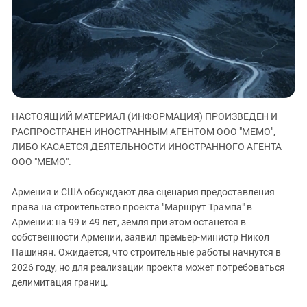
ЗАСТАВЛЯЕТ
Дагестан
КАВКАЗ ЗА ПАЛЕСТИНУ
Ингушетия
ИНАКОМЫСЛИЕ В ЧЕЧНЕ
Кабардино-Балкария
ПРЕСЛЕДОВАНИЕ АКТИВИСТОВ
МОБИЛИЗАЦИЯ И ПРОТЕСТЫ
Калмыкия
Карачаево-Черкесия
НАСТОЯЩИЙ МАТЕРИАЛ (ИНФОРМАЦИЯ) ПРОИЗВЕДЕН И
Краснодарский край
РАСПРОСТРАНЕН ИНОСТРАННЫМ АГЕНТОМ ООО "МЕМО",
Нагорный Карабах
ЛИБО КАСАЕТСЯ ДЕЯТЕЛЬНОСТИ ИНОСТРАННОГО АГЕНТА
Российская Федерация
ООО "МЕМО".
Ростовская область
Армения и США обсуждают два сценария предоставления
Северная Осетия - Алания
права на строительство проекта "Маршрут Трампа" в
Армении: на 99 и 49 лет, земля при этом останется в
СКФО
собственности Армении, заявил премьер-министр Никол
Ставропольский край
Пашинян. Ожидается, что строительные работы начнутся в
Чечня
2026 году, но для реализации проекта может потребоваться
делимитация границ.
Южная Осетия