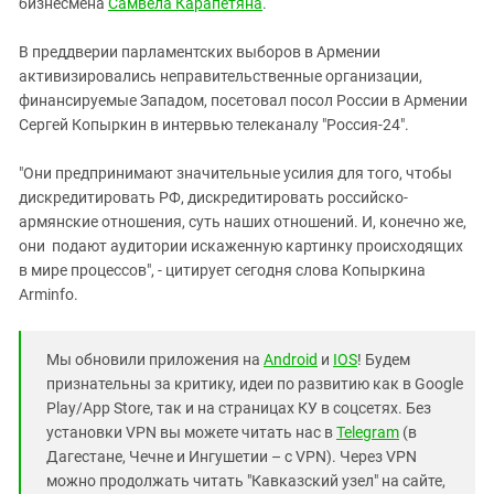
бизнесмена
Самвела Карапетяна
.
В преддверии парламентских выборов в Армении
активизировались неправительственные организации,
финансируемые Западом, посетовал посол России в Армении
Сергей Копыркин в интервью телеканалу "Россия-24".
"Они предпринимают значительные усилия для того, чтобы
дискредитировать РФ, дискредитировать российско-
армянские отношения, суть наших отношений. И, конечно же,
они подают аудитории искаженную картинку происходящих
в мире процессов", - цитирует сегодня слова Копыркина
Arminfo.
Мы обновили приложения на
Android
и
IOS
! Будем
признательны за критику, идеи по развитию как в Google
Play/App Store, так и на страницах КУ в соцсетях. Без
установки VPN вы можете читать нас в
Telegram
(в
Дагестане, Чечне и Ингушетии – с VPN). Через VPN
можно продолжать читать "Кавказский узел" на сайте,