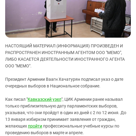
ЗАСТАВЛЯЕТ
Дагестан
КАВКАЗ ЗА ПАЛЕСТИНУ
Ингушетия
ИНАКОМЫСЛИЕ В ЧЕЧНЕ
Кабардино-Балкария
ПРЕСЛЕДОВАНИЕ АКТИВИСТОВ
МОБИЛИЗАЦИЯ И ПРОТЕСТЫ
Калмыкия
Карачаево-Черкесия
НАСТОЯЩИЙ МАТЕРИАЛ (ИНФОРМАЦИЯ) ПРОИЗВЕДЕН И
Краснодарский край
РАСПРОСТРАНЕН ИНОСТРАННЫМ АГЕНТОМ ООО "МЕМО",
ЛИБО КАСАЕТСЯ ДЕЯТЕЛЬНОСТИ ИНОСТРАННОГО АГЕНТА
Нагорный Карабах
ООО "МЕМО".
Российская Федерация
Президент Армении Ваагн Хачатурян подписал указ о дате
Ростовская область
очередных выборов в Национальное собрание.
Северная Осетия - Алания
Как писал "
Кавказский узел
", ЦИК Армении ранее называл
СКФО
только приблизительную дату парламентских выборов,
Ставропольский край
указывая, что они пройдут в один из дней с 2 по 12 июня. До
Чечня
13 января избирком принимает заявления от граждан,
желающих
пройти
профессиональные учебные курсы по
Южная Осетия
проведению выборов в марте и апреле.