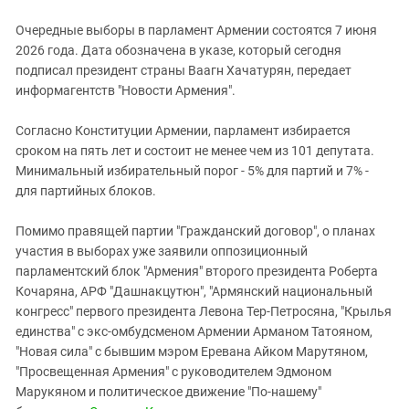
Южный Кавказ
Очередные выборы в парламент Армении состоятся 7 июня
ЮФО
2026 года. Дата обозначена в указе, который сегодня
подписал президент страны Ваагн Хачатурян, передает
информагентств "Новости Армения".
Согласно Конституции Армении, парламент избирается
сроком на пять лет и состоит не менее чем из 101 депутата.
Минимальный избирательный порог - 5% для партий и 7% -
для партийных блоков.
Помимо правящей партии "Гражданский договор", о планах
участия в выборах уже заявили оппозиционный
парламентский блок "Армения" второго президента Роберта
Кочаряна, АРФ "Дашнакцутюн", "Армянский национальный
конгресс" первого президента Левона Тер-Петросяна, "Крылья
единства" с экс-омбудсменом Армении Арманом Татояном,
"Новая сила" с бывшим мэром Еревана Айком Марутяном,
"Просвещенная Армения" с руководителем Эдмоном
Марукяном и политическое движение "По-нашему"