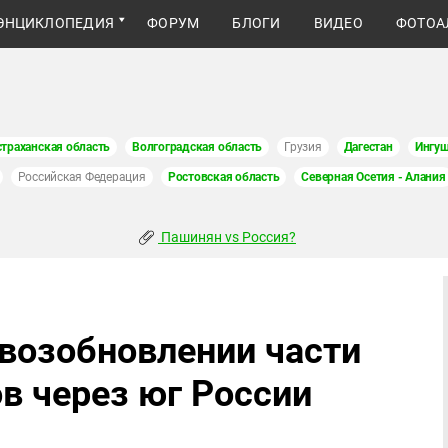
ЭНЦИКЛОПЕДИЯ
ФОРУМ
БЛОГИ
ВИДЕО
ФОТОА
страханская область
Волгоградская область
Грузия
Дагестан
Ингуш
Российская Федерация
Ростовская область
Северная Осетия - Алания
Пашинян vs Россия?
 возобновлении части
 через юг России