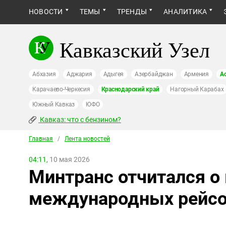
НОВОСТИ
ТЕМЫ
ТРЕНДЫ
АНАЛИТИКА
Кавказский Узел
Абхазия
Аджария
Адыгея
Азербайджан
Армения
А
Карачаево-Черкесия
Краснодарский край
Нагорный Карабах
Южный Кавказ
ЮФО
Кавказ: что с бензином?
Главная
/
Лента новостей
04:11,
10 мая 2026
Минтранс отчитался о
международных рейсов