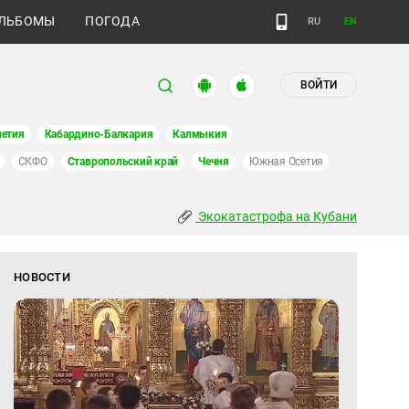
ЛЬБОМЫ
ПОГОДА
RU
EN
ВОЙТИ
етия
Кабардино-Балкария
Калмыкия
СКФО
Ставропольский край
Чечня
Южная Осетия
Экокатастрофа на Кубани
НОВОСТИ