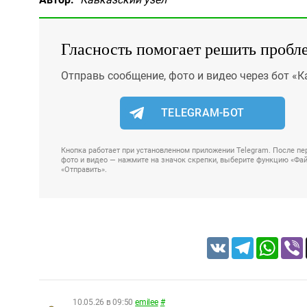
Гласность помогает решить пробл
Отправь сообщение, фото и видео через бот «К
TELEGRAM-БОТ
Кнопка работает при установленном приложении Telegram. После пер
фото и видео — нажмите на значок скрепки, выберите функцию «Файл
«Отправить».
VK
Telegram
Whats
10.05.26 в 09:50
emilee
#