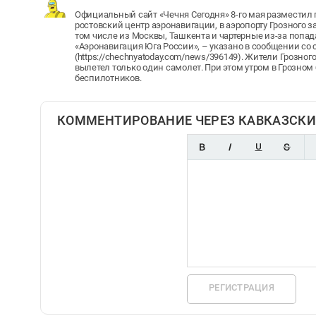
Официальный сайт «Чечня Сегодня» 8-го мая разместил 
ростовский центр аэронавигации, в аэропорту Грозного з
том числе из Москвы, Ташкента и чартерные из-за попа
«Аэронавигация Юга России», – указано в сообщении со 
(https://chechnyatoday.com/news/396149). Жители Грозног
вылетел только один самолет. При этом утром в Грозно
беспилотников.
КОММЕНТИРОВАНИЕ ЧЕРЕЗ КАВКАЗСКИ
РЕГИСТРАЦИЯ