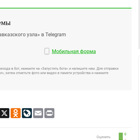
емы
авказского узла» в Telegram
Мобильная форма
ехода в бот, нажмите на «Запустить бота» и напишите нам. Для отправки
», затем отметьте фото или видео в памяти устройства и нажмите
App
Viber
X
Odnoklassniki
LiveJournal
Email
Print
0
Оценить: