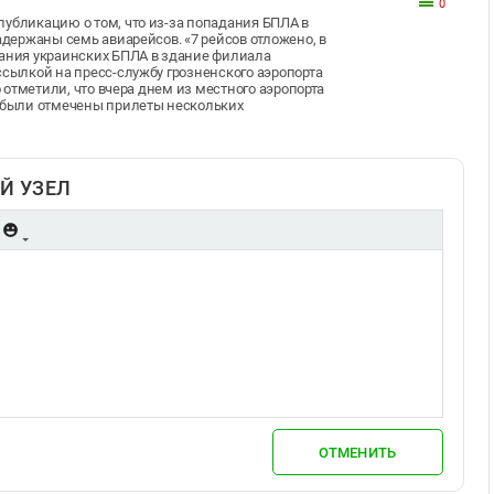
0
публикацию о том, что из-за попадания БПЛА в
адержаны семь авиарейсов. «7 рейсов отложено, в
дания украинских БПЛА в здание филиала
ссылкой на пресс-службу грозненского аэропорта
о отметили, что вчера днем из местного аэропорта
м были отмечены прилеты нескольких
Й УЗЕЛ
ОТМЕНИТЬ