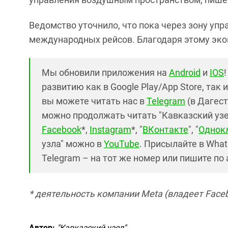
Ведомство уточнило, что пока через зону уп
международных рейсов. Благодаря этому экон
Мы обновили приложения на
Android
и
IOS
развитию как в Google Play/App Store, так 
вы можете читать нас в
Telegram
(в Дагест
можно продолжать читать "Кавказский узел"
Facebook
*,
Instagram
*, "
ВКонтакте
", "
Однок
узла" можно в
YouTube
. Присылайте в What
Telegram – на тот же номер или пишите по
* деятельность компании Meta (владеет Faceb
Автор:
"Кавказский узел"