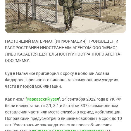
ЗАСТАВЛЯЕТ
Дагестан
КАВКАЗ ЗА ПАЛЕСТИНУ
Ингушетия
ИНАКОМЫСЛИЕ В ЧЕЧНЕ
Кабардино-Балкария
ПРЕСЛЕДОВАНИЕ АКТИВИСТОВ
МОБИЛИЗАЦИЯ И ПРОТЕСТЫ
Калмыкия
НАСТОЯЩИЙ МАТЕРИАЛ (ИНФОРМАЦИЯ) ПРОИЗВЕДЕН И
Карачаево-Черкесия
РАСПРОСТРАНЕН ИНОСТРАННЫМ АГЕНТОМ ООО "МЕМО",
Краснодарский край
ЛИБО КАСАЕТСЯ ДЕЯТЕЛЬНОСТИ ИНОСТРАННОГО АГЕНТА
Нагорный Карабах
ООО "МЕМО".
Российская Федерация
Суд в Нальчике приговорил к сроку в колонии Аслана
Ростовская область
Фидарова, признав его виновным в самовольном уходе из
части в период мобилизации.
Северная Осетия - Алания
СКФО
Как писал "
Кавказский узел
", 24 сентября 2022 года в УК РФ
Ставропольский край
были введены части 2.1, 3.1 и 5 статьи 337 о самовольном
оставлении части или места службы в период мобилизации.
Чечня
Поправками предусмотрено лишение свободы на срок до 10
Южная Осетия
лет. Ужесточение законодательства после объявления