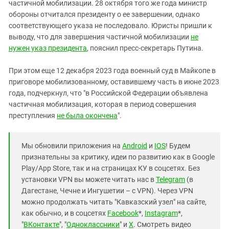
частичной мобилизации. 28 октября того же года министр
обороны отчитался президенту о ее завершении, однако
соответствующего указа не последовало. Юристы пришли к
выводу, что для завершения частичной мобилизации
не
нужен указ президента
, пояснил пресс-секретарь Путина.
При этом еще 12 декабря 2023 года военный суд в Майкопе в
приговоре мобилизованному, оставившему часть в июне 2023
года, подчеркнул, что "в Российской Федерации объявлена
частичная мобилизация, которая в период совершения
преступления
не была окончена
".
Мы обновили приложения на
Android
и
IOS
! Будем
признательны за критику, идеи по развитию как в Google
Play/App Store, так и на страницах КУ в соцсетях. Без
установки VPN вы можете читать нас в
Telegram
(в
Дагестане, Чечне и Ингушетии – с VPN). Через VPN
можно продолжать читать "Кавказский узел" на сайте,
как обычно, и в соцсетях
Facebook
*,
Instagram
*,
"
ВКонтакте
", "
Одноклассники
" и
X
. Смотреть видео