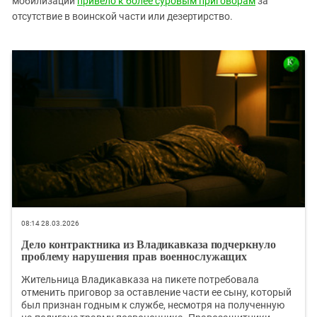
мобилизации
привело к более суровым приговорам
за
Южный Кавказ
отсутствие в воинской части или дезертирство.
ЮФО
08:14 28.03.2026
Дело контрактника из Владикавказа подчеркнуло
проблему нарушения прав военнослужащих
Жительница Владикавказа на пикете потребовала
отменить приговор за оставление части ее сыну, который
был признан годным к службе, несмотря на полученную