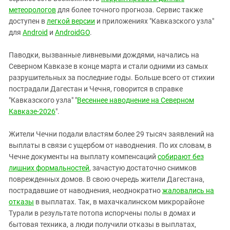
метеорологов
для более точного прогноза. Сервис также
доступен в
легкой версии
и приложениях "Кавказского узла"
для
Android
и
AndroidGO
.
Паводки, вызванные ливневыми дождями, начались на
Северном Кавказе в конце марта и стали одними из самых
разрушительных за последние годы. Больше всего от стихии
пострадали Дагестан и Чечня, говорится в справке
"Кавказского узла" "
Весеннее наводнение на Северном
Кавказе-2026
".
Жители Чечни подали властям более 29 тысяч заявлений на
выплаты в связи с ущербом от наводнения. По их словам, в
Чечне документы на выплату компенсаций
собирают без
лишних формальностей
, зачастую достаточно снимков
поврежденных домов. В свою очередь жители Дагестана,
пострадавшие от наводнения, неоднократно
жаловались на
отказы
в выплатах. Так, в махачкалинском микрорайоне
Турали в результате потопа испорчены полы в домах и
бытовая техника, а люди получили отказы в выплатах,