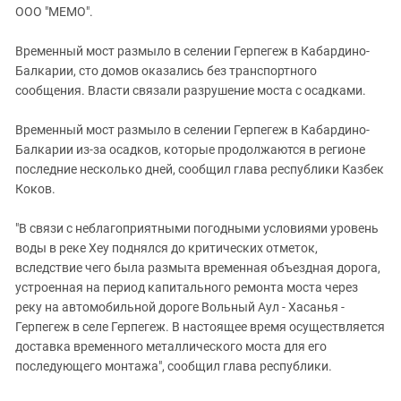
ЗАСТАВЛЯЕТ
ООО "МЕМО".
Дагестан
КАВКАЗ ЗА ПАЛЕСТИНУ
Ингушетия
ИНАКОМЫСЛИЕ В ЧЕЧНЕ
Временный мост размыло в селении Герпегеж в Кабардино-
Балкарии, сто домов оказались без транспортного
Кабардино-Балкария
ПРЕСЛЕДОВАНИЕ АКТИВИСТОВ
сообщения. Власти связали разрушение моста с осадками.
МОБИЛИЗАЦИЯ И ПРОТЕСТЫ
Калмыкия
Карачаево-Черкесия
Временный мост размыло в селении Герпегеж в Кабардино-
Балкарии из-за осадков, которые продолжаются в регионе
Краснодарский край
последние несколько дней, сообщил глава республики Казбек
Нагорный Карабах
Коков.
Российская Федерация
"В связи с неблагоприятными погодными условиями уровень
Ростовская область
воды в реке Хеу поднялся до критических отметок,
Северная Осетия - Алания
вследствие чего была размыта временная объездная дорога,
устроенная на период капитального ремонта моста через
СКФО
реку на автомобильной дороге Вольный Аул - Хасанья -
Ставропольский край
Герпегеж в селе Герпегеж. В настоящее время осуществляется
доставка временного металлического моста для его
Чечня
последующего монтажа", сообщил глава республики.
Южная Осетия