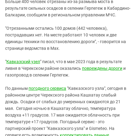
Южный Кавказ
Больше 400 человек отрезаны из-за размыва моста в
результате сильных осадков в селении Герпегеж в Кабардино-
ЮФО
Балкарии, сообщили в региональном управлении МЧС.
"Отрезанными остались 100 домов (442 человека),
пострадавших нет. На месте работают 10 человек и две
единицы техники по восстановлению дороги", - говорится на
странице ведомства в Max.
"
Кавказский узел
" писал, что в мае 2023 года в результате
ливня в Черекском районе оказались
повреждены дороги
и
газопровод в селении Герпегеж.
По данным
погодного сервиса
"Кавказского узла", сегодня в
районном центре Черекского района Кашхатау слабый
дождь. Осадки от слабых до умеренных ожидаются до 21
мая. Сегодня ночью в Кашхатау облачно, температура
воздуха +11 градусов. 17 мая ожидается облачность при
температуре +17 градусов. Погодный сервис - это
партнерский проект "Кавказского узла" и Gismeteo. На
сервисе есть возможность
корректировать данные