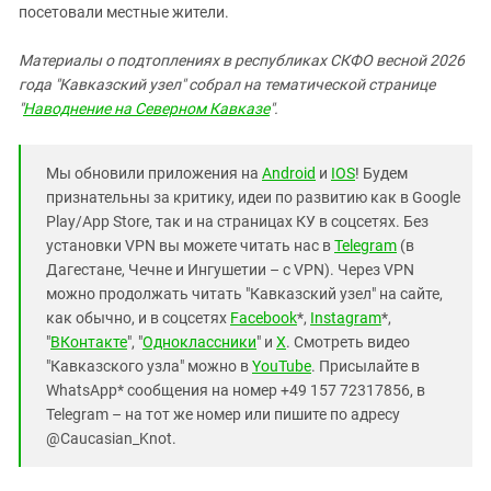
посетовали местные жители.
Материалы о подтоплениях в республиках СКФО весной 2026
года "Кавказский узел" собрал на тематической странице
"
Наводнение на Северном Кавказе
".
Мы обновили приложения на
Android
и
IOS
! Будем
признательны за критику, идеи по развитию как в Google
Play/App Store, так и на страницах КУ в соцсетях. Без
установки VPN вы можете читать нас в
Telegram
(в
Дагестане, Чечне и Ингушетии – с VPN). Через VPN
можно продолжать читать "Кавказский узел" на сайте,
как обычно, и в соцсетях
Facebook
*,
Instagram
*,
"
ВКонтакте
", "
Одноклассники
" и
X
. Смотреть видео
"Кавказского узла" можно в
YouTube
. Присылайте в
WhatsApp* сообщения на номер +49 157 72317856, в
Telegram – на тот же номер или пишите по адресу
@Caucasian_Knot.