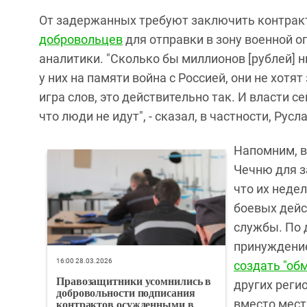
От задержанных требуют заключить контрак
добровольцев
для отправки в зону военной о
аналитики. "Сколько бы миллионов [рублей] н
у них на памяти война с Россией, они не хотят
игра слов, это действительно так. И власти
что люди не идут", - сказал, в частности, Русл
Напомним, в
Чечню для з
что их неде
боевых дейс
службы. По 
принуждение
16:00 28.03.2026
создать "об
Правозащитники усомнились в
других реги
добровольности подписания
контрактов осужденными в
вместо мест