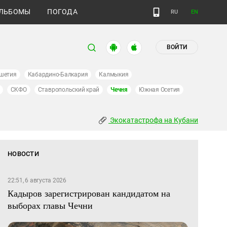
ЛЬБОМЫ
ПОГОДА
RU
EN
ВОЙТИ
шетия
Кабардино-Балкария
Калмыкия
СКФО
Ставропольский край
Чечня
Южная Осетия
Экокатастрофа на Кубани
НОВОСТИ
22:51, 6 августа 2026
Кадыров зарегистрирован кандидатом на
выборах главы Чечни