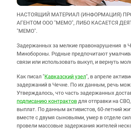
НАСТОЯЩИЙ МАТЕРИАЛ (ИНФОРМАЦИЯ) ПР
АГЕНТОМ ООО "МЕМО", ЛИБО КАСАЕТСЯ ДЕ
"МЕМО".
Задержанных за мелкие правонарушения в Ч
Минобороны. Родные предпочитают умалчива
связи или использовать выкуп, и вернуть мо
Как писал "
Кавказский узел
", в апреле акти
задержаний в Чечне. По их данным, речь може
Утверждалось, что часть задержанных дост
подписанию контрактов
для отправки на СВО,
выплат. По данным активистов, 60-летний ж
вместе с двумя сыновьями, умер в отделе си
провели массовые задержания жителей неско