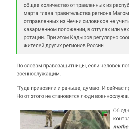
общее количество отправленных из респу
марта глава правительства региона Маго
отправленных из Чечни силовиков не учи
казарменном положении, в отгулах или уе
ротации. При этом Кадыров регулярно соо
жителей других регионов России.
По словам правозащитницы, если человек поп
военнослужащим.
"Туда привозили и раньше, думаю. И сейчас 
Но от этого не становятся люди военнослужащ
Об од
контра
mathe