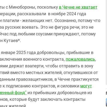
ты с Минобороны, поскольку
в Чечне не хватает
перации, рассказывали в ноябре 2024 года
и платили - желающих нет. Осознанно, потому что
 за русских воевать. Это не фигура речи, это не
 сейчас под любыми соусами принуждают, потому
ан Кутаев*.
 январе 2025 года добровольцы, прибывшие в
аключения военного контракта,
пожаловались
,
лями держат взаперти, чтобы отправить в зону
твий вместо местных жителей, откупившихся от
данным правозащитников, в Чечне практикуется
 к подписанию контрактов, и силовики
могут
менный фонд"
из прибывших добровольцев из
онов, которые будут заключать контракты
ных жителей.