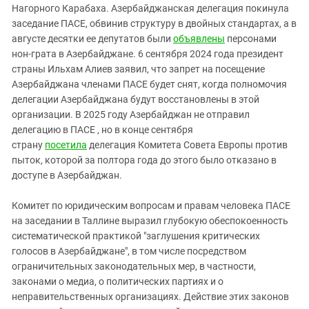
Южный Кавказ
Нагорного Карабаха. Азербайджанская делегация покинула
заседание ПАСЕ, обвинив структуру в двойных стандартах, а в
ЮФО
августе десятки ее депутатов были
объявлены
персонами
нон-грата в Азербайджане. 6 сентября 2024 года президент
страны Ильхам Алиев заявил, что запрет на посещение
Азербайджана членами ПАСЕ будет снят, когда полномочия
делегации Азербайджана будут восстановлены в этой
организации. В 2025 году Азербайджан не отправил
делегацию в ПАСЕ , но в конце сентября
страну
посетила
делегация Комитета Совета Европы против
пыток, которой за полтора года до этого было отказано в
доступе в Азербайджан.
Комитет по юридическим вопросам и правам человека ПАСЕ
на заседании в Таллине выразил глубокую обеспокоенность
систематической практикой "заглушения критических
голосов в Азербайджане", в том числе посредством
ограничительных законодательных мер, в частности,
законами о медиа, о политических партиях и о
неправительственных организациях. Действие этих законов