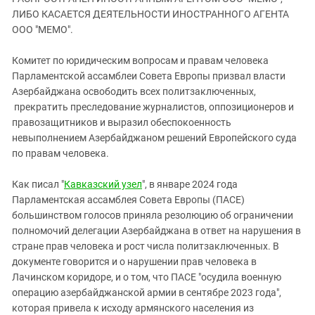
ЗАСТАВЛЯЕТ
Дагестан
ЛИБО КАСАЕТСЯ ДЕЯТЕЛЬНОСТИ ИНОСТРАННОГО АГЕНТА
КАВКАЗ ЗА ПАЛЕСТИНУ
ООО "МЕМО".
Ингушетия
ИНАКОМЫСЛИЕ В ЧЕЧНЕ
Кабардино-Балкария
ПРЕСЛЕДОВАНИЕ АКТИВИСТОВ
Комитет по юридическим вопросам и правам человека
МОБИЛИЗАЦИЯ И ПРОТЕСТЫ
Парламентской ассамблеи Совета Европы призвал власти
Калмыкия
Азербайджана освободить всех политзаключенных,
Карачаево-Черкесия
прекратить преследование журналистов, оппозиционеров и
Краснодарский край
правозащитников и выразил обеспокоенность
невыполнением Азербайджаном решений Европейского суда
Нагорный Карабах
по правам человека.
Российская Федерация
Как писал "
Кавказский узел
", в январе 2024 года
Ростовская область
Парламентская ассамблея Совета Европы (ПАСЕ)
Северная Осетия - Алания
большинством голосов приняла резолюцию об ограничении
СКФО
полномочий делегации Азербайджана в ответ на нарушения в
стране прав человека и рост числа политзаключенных. В
Ставропольский край
документе говорится и о нарушении прав человека в
Чечня
Лачинском коридоре, и о том, что ПАСЕ "осудила военную
операцию азербайджанской армии в сентябре 2023 года",
Южная Осетия
которая привела к исходу армянского населения из