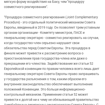
мягкую форму воздействия на Баку, чем "процедуру
совместного реагирования".
"Процедура совместного реагирования (Joint Complementary
Procedure) - это отдельный политический механизм Совета
Европы, введенный в 2019 году. Он позволяет трем уставным
органам организации - Комитету министров, ПАСЕ и
генеральному секретарю - совместно реагировать на случаи,
когда государство-член серьезно нарушает свои
обязательства перед Советом Европы. Эта процедура в
финале может привести к рассмотрению вопроса о
приостановлении прав государства-члена или даже о
прекращении его членства. Задействование же статьи 52
Европейской конвенции по правам человека всего лишь дает
генеральному секретарю Совета Европы право запрашивать
у государства разъяснения о том, каким образом его
внутреннее законодательство обеспечивает выполнение
положений Конвенции. Это больше информационно-
контрольный механизм. Применение статьи 52 может
привести к долгой ни к чему не обязывающей правительство
Азербайджана переписке с секретариатом Совета Европы. С