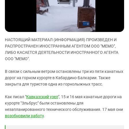
ЗАСТАВЛЯЕТ
Дагестан
КАВКАЗ ЗА ПАЛЕСТИНУ
Ингушетия
ИНАКОМЫСЛИЕ В ЧЕЧНЕ
Кабардино-Балкария
ПРЕСЛЕДОВАНИЕ АКТИВИСТОВ
МОБИЛИЗАЦИЯ И ПРОТЕСТЫ
Калмыкия
НАСТОЯЩИЙ МАТЕРИАЛ (ИНФОРМАЦИЯ) ПРОИЗВЕДЕН И
Карачаево-Черкесия
РАСПРОСТРАНЕН ИНОСТРАННЫМ АГЕНТОМ ООО "МЕМО",
Краснодарский край
ЛИБО КАСАЕТСЯ ДЕЯТЕЛЬНОСТИ ИНОСТРАННОГО АГЕНТА
Нагорный Карабах
ООО "МЕМО".
Российская Федерация
В связи с сильным ветром остановлены три из пяти канатных
Ростовская область
дорог на горном курорте в Кабардино-Балкарии. Также
закрыта для туристов одна из горнолыжных трасс.
Северная Осетия - Алания
СКФО
Как писал "
Кавказский узел
", 15 и 16 мая канатные дороги на
курорте "Эльбрус" были остановлены для
Ставропольский край
незапланированного технического обслуживания. 17 мая они
Чечня
возобновили работу
.
Южная Осетия