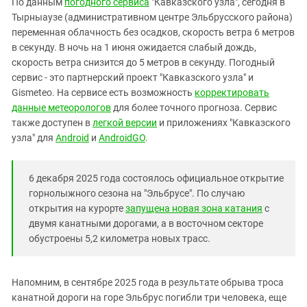
По данным
погодного сервиса
"Кавказского узла", сегодня в
Тырныаузе (административном центре Эльбрусского района)
переменная облачность без осадков, скорость ветра 6 метров
в секунду. В ночь на 1 июня ожидается слабый дождь,
скорость ветра снизится до 5 метров в секунду. Погодный
сервис - это партнерский проект "Кавказского узла" и
Gismeteo. На сервисе есть возможность
корректировать
данные метеорологов
для более точного прогноза. Сервис
также доступен в
легкой версии
и приложениях "Кавказского
узла" для
Android
и
AndroidGO
.
6 декабря 2025 года состоялось официальное открытие
горнолыжного сезона на "Эльбрусе". По случаю
открытия на курорте
запущена новая зона катания
с
двумя канатными дорогами, а в восточном секторе
обустроены 5,2 километра новых трасс.
Напомним, в сентябре 2025 года в результате обрыва троса
канатной дороги на горе Эльбрус погибли три человека, еще