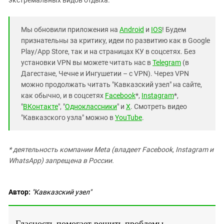
Мы обновили приложения на
Android
и
IOS
! Будем
признательны за критику, идеи по развитию как в Google
Play/App Store, так и на страницах КУ в соцсетях. Без
установки VPN вы можете читать нас в
Telegram
(в
Дагестане, Чечне и Ингушетии – с VPN). Через VPN
можно продолжать читать "Кавказский узел" на сайте,
как обычно, и в соцсетях
Facebook
*,
Instagram
*,
"
ВКонтакте
", "
Одноклассники
" и
X
. Смотреть видео
"Кавказского узла" можно в
YouTube
.
* деятельность компании Meta (владеет Facebook, Instagram и
WhatsApp) запрещена в России.
Автор:
"Кавказский узел"
Гласность помогает решить проблемы