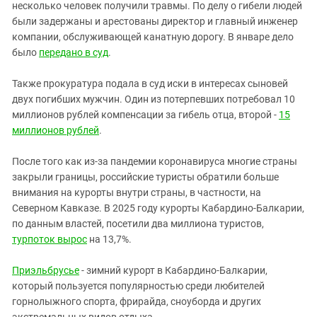
несколько человек получили травмы. По делу о гибели людей
были задержаны и арестованы директор и главный инженер
компании, обслуживающей канатную дорогу. В январе дело
было
передано в суд
.
Также прокуратура подала в суд иски в интересах сыновей
двух погибших мужчин. Один из потерпевших потребовал 10
миллионов рублей компенсации за гибель отца, второй -
15
миллионов рублей
.
После того как из-за пандемии коронавируса многие страны
закрыли границы, российские туристы обратили больше
внимания на курорты внутри страны, в частности, на
Северном Кавказе. В 2025 году курорты Кабардино-Балкарии,
по данным властей, посетили два миллиона туристов,
турпоток вырос
на 13,7%.
Приэльбрусье
- зимний курорт в Кабардино-Балкарии,
который пользуется популярностью среди любителей
горнолыжного спорта, фрирайда, сноуборда и других
экстремальных видов отдыха.