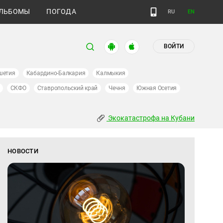
ЛЬБОМЫ
ПОГОДА
RU
EN
ВОЙТИ
шетия
Кабардино-Балкария
Калмыкия
СКФО
Ставропольский край
Чечня
Южная Осетия
Экокатастрофа на Кубани
НОВОСТИ