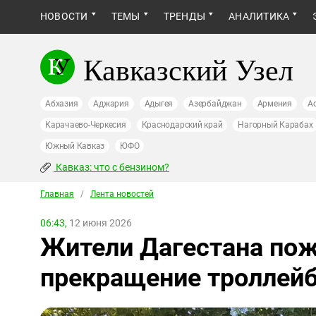
НОВОСТИ
ТЕМЫ
ТРЕНДЫ
АНАЛИТИКА
Кавказский Узел
Абхазия
Аджария
Адыгея
Азербайджан
Армения
А
Карачаево-Черкесия
Краснодарский край
Нагорный Карабах
Южный Кавказ
ЮФО
Кавказ: что с бензином?
Главная
/
Лента новостей
06:43,
12 июня 2026
Жители Дагестана пож
прекращение троллей