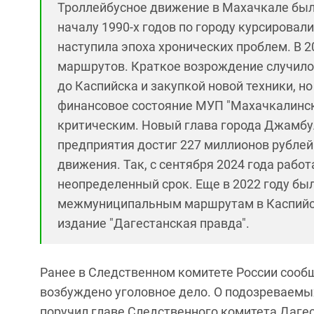
Троллейбусное движение в Махачкале было
началу 1990-х годов по городу курсировал
наступила эпоха хронических проблем. В 2
маршрутов. Краткое возрождение случило
до Каспийска и закупкой новой техники, но
финансовое состояние МУП "Махачкалинск
критическим. Новый глава города Джамбул
предприятия достиг 227 миллионов рубле
движения. Так, с сентября 2024 года рабо
неопределенный срок. Еще в 2022 году б
межмуниципальным маршрутам в Каспийск 
издание "Дагестанская правда".
Ранее в Следственном комитете России сооб
возбуждено уголовное дело. О подозреваемы
поручил главе Следственного комитета Даге