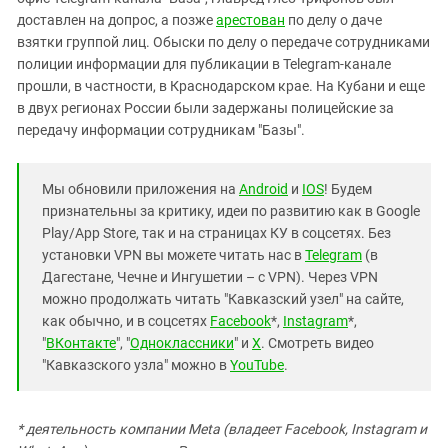
Южный Кавказ
доставлен на допрос, а позже
арестован
по делу о даче
ЮФО
взятки группой лиц. Обыски по делу о передаче сотрудниками
полиции информации для публикации в Telegram-канале
прошли, в частности, в Краснодарском крае. На Кубани и еще
в двух регионах России были задержаны полицейские за
передачу информации сотрудникам "Базы".
Мы обновили приложения на
Android
и
IOS
! Будем
признательны за критику, идеи по развитию как в Google
Play/App Store, так и на страницах КУ в соцсетях. Без
установки VPN вы можете читать нас в
Telegram
(в
Дагестане, Чечне и Ингушетии – с VPN). Через VPN
можно продолжать читать "Кавказский узел" на сайте,
как обычно, и в соцсетях
Facebook
*,
Instagram
*,
"
ВКонтакте
", "
Одноклассники
" и
X
. Смотреть видео
"Кавказского узла" можно в
YouTube
.
* деятельность компании Meta (владеет Facebook, Instagram и