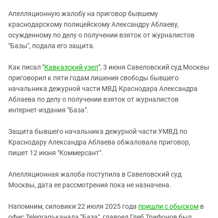
ЗАСТАВЛЯЕТ
Дагестан
Апелляционную жалобу на приговор бывшему
КАВКАЗ ЗА ПАЛЕСТИНУ
Ингушетия
краснодарскому полицейскому Александру Аблаеву,
ИНАКОМЫСЛИЕ В ЧЕЧНЕ
осужденному по делу о получении взяток от журналистов
Кабардино-Балкария
ПРЕСЛЕДОВАНИЕ АКТИВИСТОВ
"Базы", подала его защита.
МОБИЛИЗАЦИЯ И ПРОТЕСТЫ
Калмыкия
Как писал "
Кавказский узел
", 3 июня Савеловский суд Москвы
Карачаево-Черкесия
приговорил к пяти годам лишения свободы бывшего
Краснодарский край
начальника дежурной части МВД Краснодара Александра
Нагорный Карабах
Аблаева по делу о получении взяток от журналистов
интернет-издания "База".
Российская Федерация
Ростовская область
Защита бывшего начальника дежурной части УМВД по
Краснодару Александра Аблаева обжаловала приговор,
Северная Осетия - Алания
пишет 12 июня "Коммерсант".
СКФО
Апелляционная жалоба поступила в Савеловский суд
Ставропольский край
Москвы, дата ее рассмотрения пока не назначена.
Чечня
Южная Осетия
Напомним, силовики 22 июля 2025 года
пришли с обыском
в
офис Telegram-канала "База", главред Глеб Трифонов был