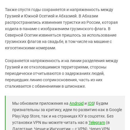
Также спустя годы сохраняется и напряженность между
Грузией и Южной Осетией и Абхазией. В Абхазии
распространились извинения туристки из России, которая
ходила в панаме с изображением грузинского флага. В
Северной Осетии извиняться пришлось за использование
грузинских флагов на свадьбе, в том числе на машине с
югосетинскими номерами.
Сохраняется напряженность и на линии разделения между
Грузией и ее отколовшимися территориями, стороны
периодически отчитываются о задержаниях людей,
перешедших линию соприкосновения, часть из них
сталкивается с обвинениями в шпионаже.
Мы обновили приложения на
Android
и
IOS
! Будем
признательны за критику, идеи по развитию как в Google
Play/App Store, так и на страницах КУ в соцсетях. Без
установки VPN вы можете читать нас в
Telegram
(в
Дагестане, Чечне и Ингушетии – с VPN). Через VPN