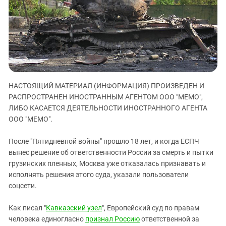
ЗАСТАВЛЯЕТ
Дагестан
КАВКАЗ ЗА ПАЛЕСТИНУ
Ингушетия
ИНАКОМЫСЛИЕ В ЧЕЧНЕ
Кабардино-Балкария
ПРЕСЛЕДОВАНИЕ АКТИВИСТОВ
МОБИЛИЗАЦИЯ И ПРОТЕСТЫ
Калмыкия
Карачаево-Черкесия
НАСТОЯЩИЙ МАТЕРИАЛ (ИНФОРМАЦИЯ) ПРОИЗВЕДЕН И
Краснодарский край
РАСПРОСТРАНЕН ИНОСТРАННЫМ АГЕНТОМ ООО "МЕМО",
Нагорный Карабах
ЛИБО КАСАЕТСЯ ДЕЯТЕЛЬНОСТИ ИНОСТРАННОГО АГЕНТА
Российская Федерация
ООО "МЕМО".
Ростовская область
После "Пятидневной войны" прошло 18 лет, и когда ЕСПЧ
Северная Осетия - Алания
вынес решение об ответственности России за смерть и пытки
грузинских пленных, Москва уже отказалась признавать и
СКФО
исполнять решения этого суда, указали пользователи
Ставропольский край
соцсети.
Чечня
Как писал "
Кавказский узел
", Европейский суд по правам
Южная Осетия
человека единогласно
признал Россию
ответственной за