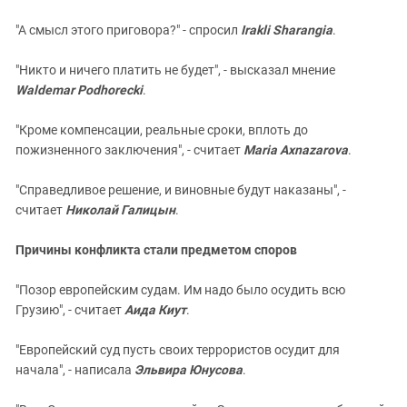
"А смысл этого приговора?" - спросил
Irakli Sharangia
.
"Никто и ничего платить не будет", - высказал мнение
Waldemar Podhorecki
.
"Кроме компенсации, реальные сроки, вплоть до
пожизненного заключения", - считает
Maria Axnazarova
.
"Справедливое решение, и виновные будут наказаны", -
считает
Николай Галицын
.
Причины конфликта стали предметом споров
"Позор европейским судам. Им надо было осудить всю
Грузию", - считает
Аида Киут
.
"Европейский суд пусть своих террористов осудит для
начала", - написала
Эльвира Юнусова
.