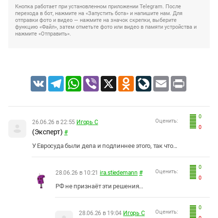
Кнопка работает при установленном приложении Telegram. После
перехода в бот, нажмите на «Запустить бота» и напишите нам. Для
отправки фото и видео — нажмите на значок скрепки, выберите
функцию «Файл», затем отметьте фото или видео в памяти устройства и
нажмите «Отправить».
VK
Telegram
WhatsApp
Viber
X
Odnoklassniki
LiveJournal
Email
Print
0
Оценить:
26.06.26 в 22:55
Игорь С
0
(Эксперт)
#
У Евросуда были дела и подлиннее этого, так что...
0
Оценить:
28.06.26 в 10:21
ira.stiedemann
#
0
РФ не признаёт эти решения...
0
Оценить:
28.06.26 в 19:04
Игорь С