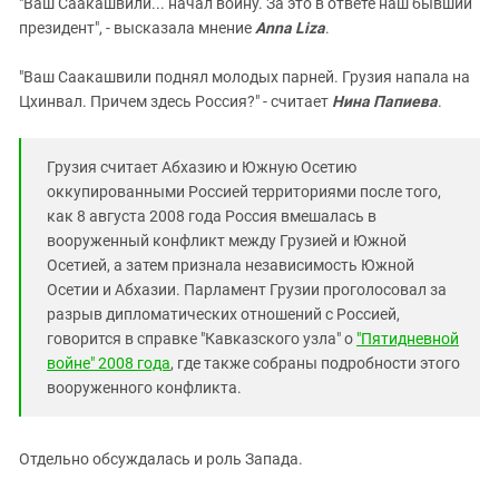
"Ваш Саакашвили... начал войну. За это в ответе наш бывший
президент", - высказала мнение
Anna Liza
.
"Ваш Саакашвили поднял молодых парней. Грузия напала на
Цхинвал. Причем здесь Россия?" - считает
Нина Папиева
.
Грузия считает Абхазию и Южную Осетию
оккупированными Россией территориями после того,
как 8 августа 2008 года Россия вмешалась в
вооруженный конфликт между Грузией и Южной
Осетией, а затем признала независимость Южной
Осетии и Абхазии. Парламент Грузии проголосовал за
разрыв дипломатических отношений с Россией,
говорится в справке "Кавказского узла" о
"Пятидневной
войне" 2008 года
, где также собраны подробности этого
вооруженного конфликта.
Отдельно обсуждалась и роль Запада.