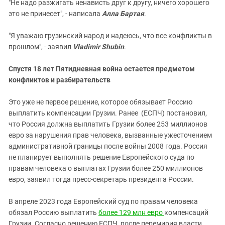
"Не надо разжигать ненависть друг к другу, ничего хорошего
это не принесет", - написала
Алла Бартая
.
"Я уважаю грузинский народ и надеюсь, что все конфликты в
прошлом", - заявил
Vladimir Shubin
.
Спустя 18 лет Пятидневная война остается предметом
конфликтов и разбирательств
Это уже не первое решение, которое обязывает Россию
выплатить компенсации Грузии. Ранее (ЕСПЧ) постановил,
что Россия должна выплатить Грузии более 253 миллионов
евро за нарушения прав человека, вызванные ужесточением
административной границы после войны 2008 года. Россия
не планирует выполнять решение Европейского суда по
правам человека о выплатах Грузии более 250 миллионов
евро, заявил тогда пресс-секретарь президента России.
В апреле 2023 года Европейский суд по правам человека
обязал Россию выплатить
более 129 млн евро
компенсаций
Грузии. Согласно решению ЕСПЧ, после перемирия власти