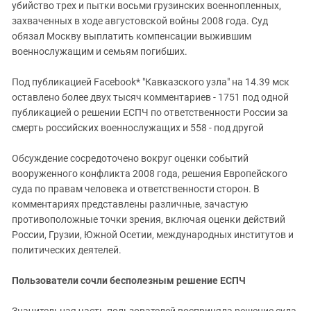
Южный Кавказ
убийство трех и пытки восьми грузинских военнопленных,
захваченных в ходе августовской войны 2008 года. Суд
ЮФО
обязал Москву выплатить компенсации выжившим
военнослужащим и семьям погибших.
Под публикацией Facebook* "Кавказского узла" на 14.39 мск
оставлено более двух тысяч комментариев - 1751 под одной
публикацией о решении ЕСПЧ по ответственности России за
смерть российских военнослужащих и 558 - под другой
Обсуждение сосредоточено вокруг оценки событий
вооруженного конфликта 2008 года, решения Европейского
суда по правам человека и ответственности сторон. В
комментариях представлены различные, зачастую
противоположные точки зрения, включая оценки действий
России, Грузии, Южной Осетии, международных институтов и
политических деятелей.
Пользователи сочли бесполезным решение ЕСПЧ
Значительная часть пользователей восприняла решение суда