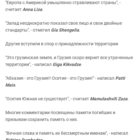
"Европа с Америкой умышленно стравливают страны", -
считает
Anna Liza
.
"Запад неоднократно показал свое лицо и свои двойные
стандарты", - отметил
Gia Shengelia
.
Другие вступили в спор о принадлежности территории
"Это грузинская земля, и Грузия скоро вернет все утраченные
территории", - написал
Giga Kikvadze
.
"Абхазия - это Грузия!! Осетия - это Грузия!" - написал
Patti
Mais
.
"Осетия Южная не существует", - считает
Mamulashvili Zaza
.
Многие комментарии посвящены памяти погибших и
призывам сохранить память о них.
"Вечная слава и память их бессмертным именам", - написал
Bidzina Dumbadze
.