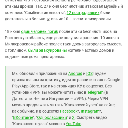
атакам дронов. Так, 27 июня беспилотник атаковал музейный
комплекс "Самбекские высоты",
12 пострадавших
были
доставлены в больницу, из них 10 – госпитализированы.
18 июня
один человек погиб
после атаки беспилотников на
Ростовскую область, еще двое получили ранения. 10 июня в
Миллеровском районе после атаки дрона загорелась емкость
с топливом,
были эвакуированы
жители частных домов и
подопечные дома престарелых.
Мы обновили приложения на
Android
и
IOS
! Будем
признательны за критику, идеи по развитию как в Google
Play/App Store, так и на страницах КУ в соцсетях. Без
установки VPN вы можете читать нас в
Telegram
(в
Дагестане, Чечне и Ингушетии – с VPN). Через VPN
можно продолжать читать "Кавказский узел" на сайте,
как обычно, и в соцсетях
Facebook
*,
Instagram
*,
"
ВКонтакте
", "
Одноклассники
" и
X
. Смотреть видео
"Кавказского узла" можно в
YouTube
.