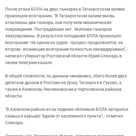
Южный Кавказ
После атаки БПЛА на двух танкерах в Таганрогском заливе
ЮФО
произошли возгорания. "В Таганрогском заливе вновь
атакованы два танкера, они получили механические
повреждения. Пострадавших нет. Экипажи танкеров
эвакуированы. В результате попадания БПЛА произошло
возгорание. На одном из судов - процесс продолжается, на
втором - возникшее возгорание полностью ликвидировано", -
написал губернатор Ростовской области Юрий Слюсарь в
своем телеграм-канале.
В общей сложности, по данным чиновника, сбито более двух
десятков дронов в Ростове-на-Дону, Таганроге и Гуково, а
также в Азовском, Неклиновском и Чертковском районах
области.
"В Азовском районе из-за падения обломков БПЛА загорелся
камыш в карьере "вдали от населенного пункта", - отметил
Слюсарь.
Отметим, что Ростовская область регулярно подвергается