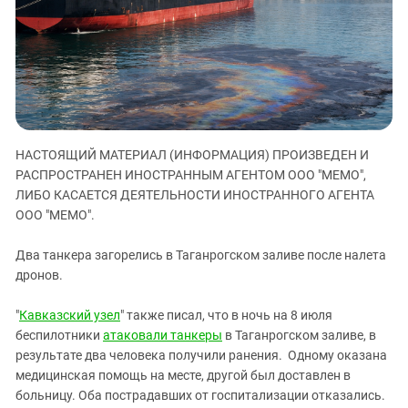
ЗАСТАВЛЯЕТ
Дагестан
КАВКАЗ ЗА ПАЛЕСТИНУ
Ингушетия
ИНАКОМЫСЛИЕ В ЧЕЧНЕ
Кабардино-Балкария
ПРЕСЛЕДОВАНИЕ АКТИВИСТОВ
МОБИЛИЗАЦИЯ И ПРОТЕСТЫ
Калмыкия
Карачаево-Черкесия
НАСТОЯЩИЙ МАТЕРИАЛ (ИНФОРМАЦИЯ) ПРОИЗВЕДЕН И
Краснодарский край
РАСПРОСТРАНЕН ИНОСТРАННЫМ АГЕНТОМ ООО "МЕМО",
Нагорный Карабах
ЛИБО КАСАЕТСЯ ДЕЯТЕЛЬНОСТИ ИНОСТРАННОГО АГЕНТА
Российская Федерация
ООО "МЕМО".
Ростовская область
Два танкера загорелись в Таганрогском заливе после налета
Северная Осетия - Алания
дронов.
СКФО
"
Кавказский узел
" также писал, что в ночь на 8 июля
Ставропольский край
беспилотники
атаковали танкеры
в Таганрогском заливе, в
Чечня
результате два человека получили ранения. Одному оказана
медицинская помощь на месте, другой был доставлен в
Южная Осетия
больницу. Оба пострадавших от госпитализации отказались.