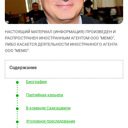
ЗАСТАВЛЯЕТ
Дагестан
КАВКАЗ ЗА ПАЛЕСТИНУ
Ингушетия
ИНАКОМЫСЛИЕ В ЧЕЧНЕ
Кабардино-Балкария
ПРЕСЛЕДОВАНИЕ АКТИВИСТОВ
МОБИЛИЗАЦИЯ И ПРОТЕСТЫ
Калмыкия
НАСТОЯЩИЙ МАТЕРИАЛ (ИНФОРМАЦИЯ) ПРОИЗВЕДЕН И
РАСПРОСТРАНЕН ИНОСТРАННЫМ АГЕНТОМ ООО "МЕМО",
Карачаево-Черкесия
ЛИБО КАСАЕТСЯ ДЕЯТЕЛЬНОСТИ ИНОСТРАННОГО АГЕНТА
Краснодарский край
ООО "МЕМО".
Нагорный Карабах
Российская Федерация
Ростовская область
Биография
Северная Осетия - Алания
СКФО
Партийная карьера
Ставропольский край
В команде Саакашвили
Чечня
Южная Осетия
Уголовное преследование