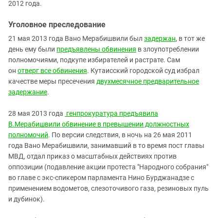
2012 года.
Уголовное преследование
21 мая 2013 года Вано Мерабишвили был
задержан
, в тот же
день ему были
предъявлены обвинения
в злоупотреблении
полномочиями, подкупе избирателей и растрате. Сам
он
отверг все обвинения
. Кутаисский городской суд избрал
качестве меры пресечения
двухмесячное предварительное
задержание
.
28 мая 2013 года
генпрокуратура предъявила
В.Мерабишвили обвинение в превышении должностных
полномочий
. По версии следствия, в ночь на 26 мая 2011
года Вано Мерабишвили, занимавший в то время пост главы
МВД, отдал приказ о масштабных действиях
против
оппозиции (подавление акции
протеста "Народного собрания"
во главе с экс-спикером парламента Нино Бурджанадзе с
применением водометов, слезоточивого газа, резиновых пуль
и дубинок).