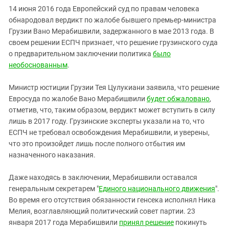
14 июня 2016 года Европейский суд по правам человека
обнародовал вердикт по жалобе бывшего премьер-министра
Грузии Вано Мерабишвили, задержанного в мае 2013 года. В
своем решении ЕСПЧ признает, что решение грузинского суда
о предварительном заключении политика
было
необоснованным
.
Министр юстиции Грузии Тея Цулукиани заявила, что р
ешение
Евросуда по жалобе Вано Мерабишвили
будет обжаловано
,
отметив, что, таким образом, вердикт может вступить в силу
лишь в 2017 году. Грузинские эксперты указали на то, что
ЕСПЧ не требовал освобождения Мерабишвили, и уверены,
что это произойдет лишь после полного отбытия им
назначенного наказания.
Даже находясь в заключении, Мерабишвили оставался
генеральным секретарем "
Единого национального движения
".
Во время его отсутствия обязанности
генсека исполнял Ника
Мелия, возглавляющий политический совет партии.
23
января 2017 года Мерабишвили
принял решение
покинуть