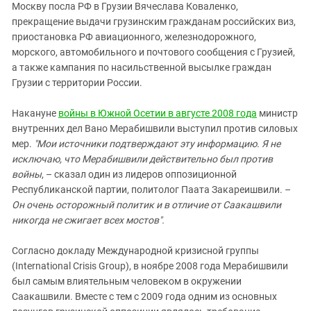
Москву посла РФ в Грузии Вячеслава Коваленко,
прекращение выдачи грузинским гражданам российских виз,
приостановка РФ авиационного, железнодорожного,
морского, автомобильного и почтового сообщения с Грузией,
а также кампания по насильственной высылке граждан
Грузии с территории России.
Накануне
войны в Южной Осетии в августе 2008 года
министр
внутренних дел Вано Мерабишвили выступил против силовых
мер.
"Мои источники подтверждают эту информацию. Я не
исключаю, что Мерабишвили действительно был против
войны
, – сказал один из лидеров оппозиционной
Республиканской партии, политолог Паата Закареишвили. –
Он очень осторожный политик и в отличие от Саакашвили
никогда не сжигает всех мостов".
Согласно докладу Международной кризисной группы
(International Crisis Group), в ноябре 2008 года Мерабишвили
был самым влиятельным человеком в окружении
Саакашвили. Вместе с тем с 2009 года одним из основных