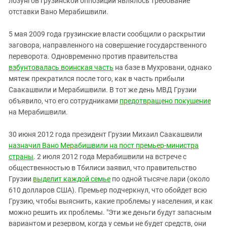
лозунгов грузинской оппозиции являлось требование
отставки Вано Мерабишвили.
5 мая 2009 года грузинские власти сообщили о раскрытии
заговора, направленного на совершение государственного
переворота. Одновременно против правительства
взбунтовалась воинская часть
на базе в Мухровани, однако
мятеж прекратился после того, как в часть прибыли
Саакашвили и Мерабишвили. В тот же день МВД Грузии
объявило, что его сотрудниками
предотвращено покушение
на Мерабишвили.
30 июня 2012 года президент Грузии Михаил Саакашвили
назначил Вано Мерабишвили на пост премьер-министра
страны
. 2 июля 2012 года Мерабишвили на встрече с
общественностью в Тбилиси заявил, что правительство
Грузии
выделит каждой семье
по одной тысяче лари (около
610 долларов США). Премьер подчеркнул, что обойдет всю
Грузию, чтобы выяснить, какие проблемы у населения, и как
можно решить их проблемы. "Эти же деньги будут запасным
вариантом и резервом, когда у семьи не будет средств, они