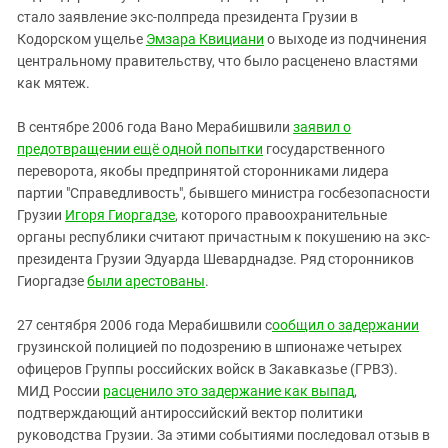
стало заявление экс-полпреда президента Грузии в
Кодорском ущелье
Эмзара Квициани
о выходе из подчинения
центральному правительству, что было расценено властями
как мятеж.
В сентябре 2006 года Вано Мерабишвили
заявил о
предотвращении ещё одной попытки
государственного
переворота, якобы предпринятой сторонниками лидера
партии "Справедливость", бывшего министра госбезопасности
Грузии
Игоря Гиоргадзе
, которого правоохранительные
органы республики считают причастным к покушению на экс-
президента Грузии Эдуарда Шеварднадзе. Ряд сторонников
Гиоргадзе
были арестованы
.
27 сентября 2006 года Мерабишвили с
ообщил о задержании
грузинской полицией по подозрению в шпионаже четырех
офицеров Группы российских войск в Закавказье (ГРВЗ).
МИД России
расценило это задержание как выпад
,
подтверждающий антироссийский вектор политики
руководства Грузии. За этими событиями последовал отзыв в