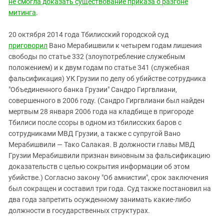
не смогла доказать существование приказа о разгоне
митинга
.
20 октября 2014 года Тбилисский городской суд
приговорил
Вано Мерабишвили
к четырем годам лишения
свободы по статье 332 (злоупотребление служебным
положением) и к двум годам по статье 341 (служебная
фальсификация) УК Грузии по делу об убийстве сотрудника
"Объединенного банка Грузии" Сандро Гиргвлиани,
совершенного в 2006 году. (
Сандро Гиргвлиани был найден
мертвым 28 января 2006 года на кладбище в пригороде
Тбилиси после ссоры в одном из тбилисских баров с
сотрудниками МВД Грузии, а также с супругой Вано
Мерабишвили — Тако Салакая. В должности главы МВД
Грузии Мерабишвили признан виновным за фальсификацию
доказательств с целью сокрытия информации об этом
убийстве.
) С
огласно закону "Об амнистии", срок заключения
был сокращен и составил три года. Суд также постановил на
два года запретить осужденному занимать какие-либо
должности в государственных структурах.