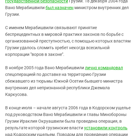
государственной безопасности
Грузии. 18 декабря 2004 года
Вано Мерабишвили
был назначен
министром внутренних дел
Грузии.
С именем Мерабишвили связывают принятие
беспрецедентных в мировой практике законов по борьбе с
организованной преступностью, с помощью которых властям
Грузии удалось сломить хребет некогда всесильной
корпорации "воров в законе".
В ноябре 2005 года Вано Мерабишвили
лично командовал
спецоперацией по доставке на территорию Грузии
сбежавшего из тюрьмы Южной Осетии бывшего министра
внутренних дел непризнанной республики Джемала
Каркусова.
В конце июля – начале августа 2006 года в Кодорском ущелье
под руководством Вано Мерабишвили и главы Минобороны
Грузии Ираклия Окруашвили была проведена операция, в
результате которой грузинские власти
установили контроль
над Кодорским ущельем. Поводом для проведения операции