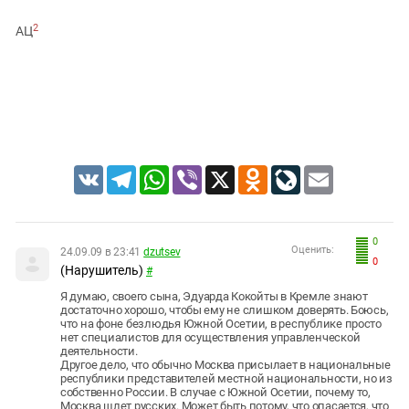
Южный Кавказ
2
АЦ
ЮФО
VK
Telegram
WhatsApp
Viber
X
Odnoklassniki
LiveJournal
Email
0
Оценить:
24.09.09 в 23:41
dzutsev
0
(Нарушитель)
#
Я думаю, своего сына, Эдуарда Кокойты в Кремле знают
достаточно хорошо, чтобы ему не слишком доверять. Боюсь,
что на фоне безлюдья Южной Осетии, в республике просто
нет специалистов для осуществления управленческой
деятельности.
Другое дело, что обычно Москва присылает в национальные
республики представителей местной национальности, но из
собственно России. В случае с Южной Осетии, почему то,
Москва шлет русских. Может быть потому, что опасается, что