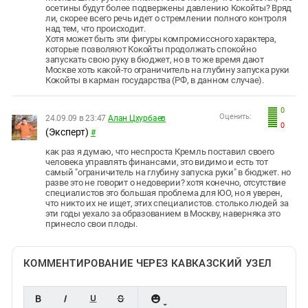
осетины будут более подвержены давлению Кокойты? Вряд
ли, скорее всего речь идет о стремлении полного контроля
над тем, что происходит.
Хотя может быть эти фигуры компромиссного характера,
которые позволяют Кокойты продолжать спокойно
запускать свою руку в бюджет, но в то же время дают
Москве хоть какой-то ограничитель на глубину запуска руки
Кокойты в карман государства (РФ, в данном случае).
0
Оценить:
24.09.09 в 23:47
Алан Цхурбаев
0
(Эксперт)
#
как раз я думаю, что неспроста Кремль поставил своего
человека управлять финансами, это видимо и есть тот
самый "ограничитель на глубину запуска руки" в бюджет. но
разве это не говорит о недоверии? хотя конечно, отсутствие
специалистов это большая проблема для ЮО, но я уверен,
что никто их не ищет, этих специалистов. столько людей за
эти годы уехало за образованием в Москву, наверняка это
принесло свои плоды.
КОММЕНТИРОВАНИЕ ЧЕРЕЗ КАВКАЗСКИЙ УЗЕЛ