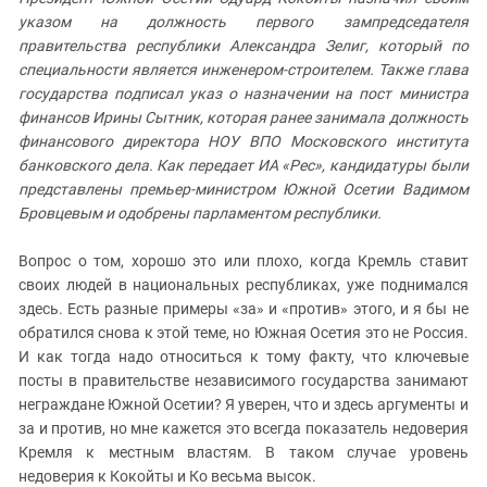
ЗАСТАВЛЯЕТ
Дагестан
указом на должность первого зампредседателя
КАВКАЗ ЗА ПАЛЕСТИНУ
правительства республики Александра Зелиг, который по
Ингушетия
ИНАКОМЫСЛИЕ В ЧЕЧНЕ
специальности является инженером-строителем. Также глава
Кабардино-Балкария
ПРЕСЛЕДОВАНИЕ АКТИВИСТОВ
государства подписал указ о назначении на пост министра
МОБИЛИЗАЦИЯ И ПРОТЕСТЫ
финансов Ирины Сытник, которая ранее занимала должность
Калмыкия
финансового директора НОУ ВПО Московского института
Карачаево-Черкесия
банковского дела. Как передает ИА «Рес», кандидатуры были
Краснодарский край
представлены премьер-министром Южной Осетии Вадимом
Бровцевым и одобрены парламентом республики.
Нагорный Карабах
Российская Федерация
Вопрос о том, хорошо это или плохо, когда Кремль ставит
своих людей в национальных республиках, уже поднимался
Ростовская область
здесь. Есть разные примеры «за» и «против» этого, и я бы не
Северная Осетия - Алания
обратился снова к этой теме, но Южная Осетия это не Россия.
СКФО
И как тогда надо относиться к тому факту, что ключевые
посты в правительстве независимого государства занимают
Ставропольский край
неграждане Южной Осетии? Я уверен, что и здесь аргументы и
Чечня
за и против, но мне кажется это всегда показатель недоверия
Кремля к местным властям. В таком случае уровень
Южная Осетия
недоверия к Кокойты и Ко весьма высок.