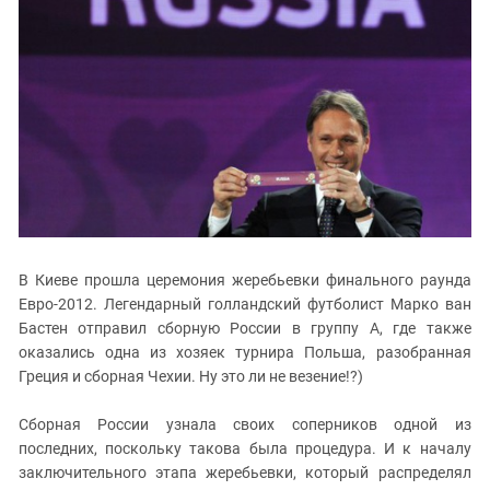
ЗАСТАВЛЯЕТ
Дагестан
КАВКАЗ ЗА ПАЛЕСТИНУ
Ингушетия
ИНАКОМЫСЛИЕ В ЧЕЧНЕ
Кабардино-Балкария
ПРЕСЛЕДОВАНИЕ АКТИВИСТОВ
МОБИЛИЗАЦИЯ И ПРОТЕСТЫ
Калмыкия
Карачаево-Черкесия
Краснодарский край
Нагорный Карабах
Российская Федерация
В Киеве прошла церемония жеребьевки финального раунда
Ростовская область
Евро-2012. Легендарный голландский футболист Марко ван
Северная Осетия - Алания
Бастен отправил сборную России в группу А, где также
оказались одна из хозяек турнира Польша, разобранная
СКФО
Греция и сборная Чехии. Ну это ли не везение!?)
Ставропольский край
Сборная России узнала своих соперников одной из
Чечня
последних, поскольку такова была процедура. И к началу
Южная Осетия
заключительного этапа жеребьевки, который распределял