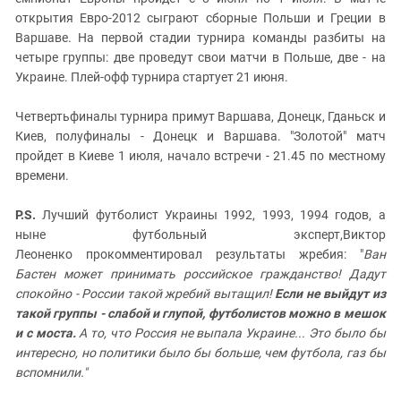
открытия Евро-2012 сыграют сборные Польши и Греции в
Варшаве. На первой стадии турнира команды разбиты на
четыре группы: две проведут свои матчи в Польше, две - на
Украине. Плей-офф турнира стартует 21 июня.
Четвертьфиналы турнира примут Варшава, Донецк, Гданьск и
Киев, полуфиналы - Донецк и Варшава. "Золотой" матч
пройдет в Киеве 1 июля, начало встречи - 21.45 по местному
времени.
P.S.
Лучший футболист Украины 1992, 1993, 1994 годов, а
ныне футбольный эксперт,Виктор
Леоненко прокомментировал результаты жребия: "
Ван
Бастен может принимать российское гражданство! Дадут
спокойно - России такой жребий вытащил!
Если не выйдут из
такой группы - слабой и глупой, футболистов можно в мешок
и с моста.
А то, что Россия не выпала Украине... Это было бы
интересно, но политики было бы больше, чем футбола, газ бы
вспомнили."