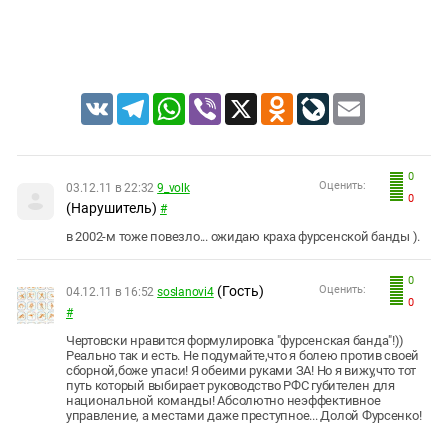
VK
Telegram
WhatsApp
Viber
X
Odnoklassniki
LiveJournal
Email
0
Оценить:
03.12.11 в 22:32
9_volk
0
(Нарушитель)
#
в 2002-м тоже повезло... ожидаю краха фурсенской банды ).
0
(Гость)
Оценить:
04.12.11 в 16:52
soslanovi4
0
#
Чертовски нравится формулировка "фурсенская банда"!))
Реально так и есть. Не подумайте,что я болею против своей
сборной,боже упаси! Я обеими руками ЗА! Но я вижу,что тот
путь который выбирает руководство РФС губителен для
национальной команды! Абсолютно неэффективное
управление, а местами даже преступное... Долой Фурсенко!