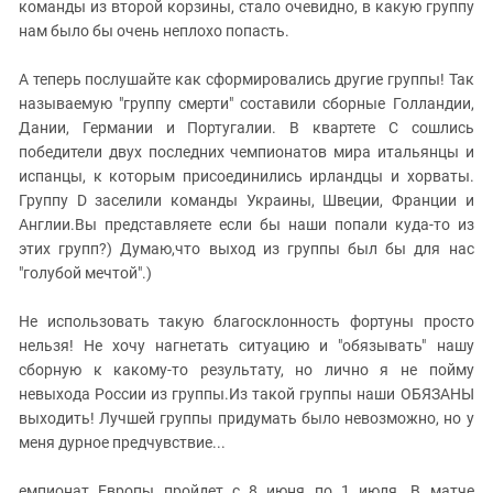
Южный Кавказ
команды из второй корзины, стало очевидно, в какую группу
нам было бы очень неплохо попасть.
ЮФО
А теперь послушайте как сформировались другие группы! Так
называемую "группу смерти" составили сборные Голландии,
Дании, Германии и Португалии. В квартете C сошлись
победители двух последних чемпионатов мира итальянцы и
испанцы, к которым присоединились ирландцы и хорваты.
Группу D заселили команды Украины, Швеции, Франции и
Англии.Вы представляете если бы наши попали куда-то из
этих групп?) Думаю,что выход из группы был бы для нас
"голубой мечтой".)
Не использовать такую благосклонность фортуны просто
нельзя! Не хочу нагнетать ситуацию и "обязывать" нашу
сборную к какому-то результату, но лично я не пойму
невыхода России из группы.Из такой группы наши ОБЯЗАНЫ
выходить! Лучшей группы придумать было невозможно, но у
меня дурное предчувствие...
емпионат Европы пройдет с 8 июня по 1 июля. В матче