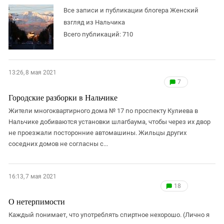
ЗАСТАВЛЯЕТ
Дагестан
Все записи и публикации блогера Женский
КАВКАЗ ЗА ПАЛЕСТИНУ
взгляд из Нальчика
Ингушетия
ИНАКОМЫСЛИЕ В ЧЕЧНЕ
Всего публикаций: 710
Кабардино-Балкария
ПРЕСЛЕДОВАНИЕ АКТИВИСТОВ
МОБИЛИЗАЦИЯ И ПРОТЕСТЫ
Калмыкия
Карачаево-Черкесия
13:26, 8 мая 2021
7
Краснодарский край
Городские разборки в Нальчике
Нагорный Карабах
Жители многоквартирного дома № 17 по проспекту Кулиева в
Российская Федерация
Нальчике добиваются установки шлагбаума, чтобы через их двор
Ростовская область
не проезжали посторонние автомашины. Жильцы других
соседних домов не согласны с...
Северная Осетия - Алания
СКФО
16:13, 7 мая 2021
Ставропольский край
18
Чечня
О нетерпимости
Южная Осетия
Каждый понимает, что употреблять спиртное нехорошо. (Лично я