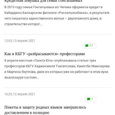
Кредитная ловушка для семьи Гонгапшевых
В 2013 году семья Гонгапшевых из Чегема оформила кредит в
Кабардино-Балкарском филиале «Россельхозбанка», в результате
чего лишилась единственного жилья – двухэтажного дома, в
строительство которог...
12:03, 13 апреля 2021
17
Как в КБГУ «разбрасываются» профессорами
8 апреля местная «Газета Юга» опубликовала статью трех
профессоров КБГУ Хаджисмеля Тхагапсоева, Хамитби Мамсирова
и Мартина Яхутлова, двое из которых уже не работают в этом вузе.
Анализируя состоян...
16:29, 12 апреля 2021
7
Пикеты в защиту родных языков завершились
доставлением в полицию