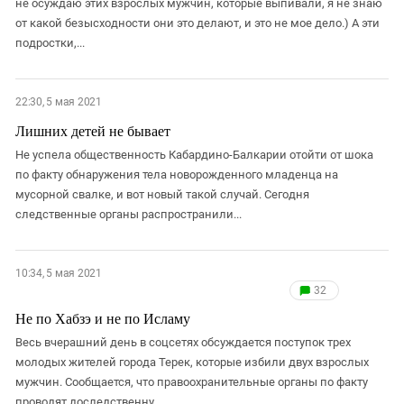
Южный Кавказ
не осуждаю этих взрослых мужчин, которые выпивали, я не знаю
от какой безысходности они это делают, и это не мое дело.) А эти
ЮФО
подростки,...
22:30, 5 мая 2021
Лишних детей не бывает
Не успела общественность Кабардино-Балкарии отойти от шока
по факту обнаружения тела новорожденного младенца на
мусорной свалке, и вот новый такой случай. Сегодня
следственные органы распространили...
10:34, 5 мая 2021
32
Не по Хабзэ и не по Исламу
Весь вчерашний день в соцсетях обсуждается поступок трех
молодых жителей города Терек, которые избили двух взрослых
мужчин. Сообщается, что правоохранительные органы по факту
проводят доследственну...