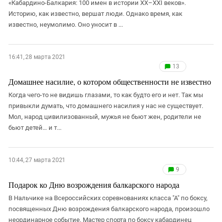
«Кабардино-Балкария: 100 имен в истории XX–XXI веков».
Историю, как известно, вершат люди. Однако время, как
известно, неумолимо. Оно уносит в ...
16:41, 28 марта 2021
13
Домашнее насилие, о котором общественности не известно
Когда чего-то не видишь глазами, то как будто его и нет. Так мы
привыкли думать, что домашнего насилия у нас не существует.
Мол, народ цивилизованный, мужья не бьют жен, родители не
бьют детей… и т...
10:44, 27 марта 2021
9
Подарок ко Дню возрождения балкарского народа
В Нальчике на Всероссийских соревнованиях класса "А" по боксу,
посвященных Дню возрождения балкарского народа, произошло
неординарное событие. Мастер спорта по боксу кабардинец