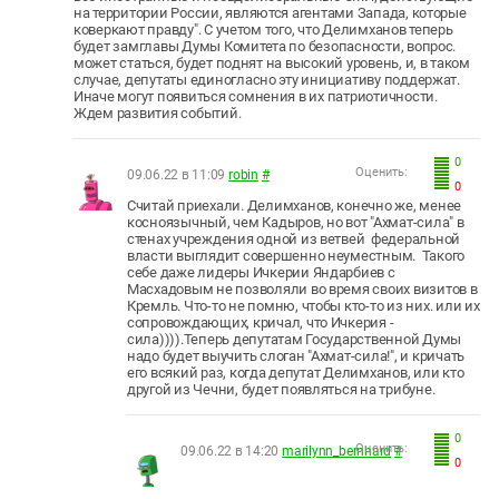
на территории России, являются агентами Запада, которые
коверкают правду". С учетом того, что Делимханов теперь
будет замглавы Думы Комитета по безопасности, вопрос.
может статься, будет поднят на высокий уровень, и, в таком
случае, депутаты единогласно эту инициативу поддержат.
Иначе могут появиться сомнения в их патриотичности.
Ждем развития событий.
0
Оценить:
09.06.22 в 11:09
robin
#
0
Считай приехали. Делимханов, конечно же, менее
косноязычный, чем Кадыров, но вот "Ахмат-сила" в
стенах учреждения одной из ветвей федеральной
власти выглядит совершенно неуместным. Такого
себе даже лидеры Ичкерии Яндарбиев с
Масхадовым не позволяли во время своих визитов в
Кремль. Что-то не помню, чтобы кто-то из них. или их
сопровождающих, кричал, что Ичкерия -
сила)))).Теперь депутатам Государственной Думы
надо будет выучить слоган "Ахмат-сила!", и кричать
его всякий раз, когда депутат Делимханов, или кто
другой из Чечни, будет появляться на трибуне.
0
Оценить:
09.06.22 в 14:20
marilynn_bernhard
#
0