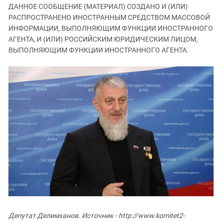
ЗАСТАВЛЯЕТ
ДАННОЕ СООБЩЕНИЕ (МАТЕРИАЛ) СОЗДАНО И (ИЛИ)
Дагестан
КАВКАЗ ЗА ПАЛЕСТИНУ
РАСПРОСТРАНЕНО ИНОСТРАННЫМ СРЕДСТВОМ МАССОВОЙ
Ингушетия
ИНАКОМЫСЛИЕ В ЧЕЧНЕ
ИНФОРМАЦИИ, ВЫПОЛНЯЮЩИМ ФУНКЦИИ ИНОСТРАННОГО
АГЕНТА, И (ИЛИ) РОССИЙСКИМ ЮРИДИЧЕСКИМ ЛИЦОМ,
Кабардино-Балкария
ПРЕСЛЕДОВАНИЕ АКТИВИСТОВ
ВЫПОЛНЯЮЩИМ ФУНКЦИИ ИНОСТРАННОГО АГЕНТА.
МОБИЛИЗАЦИЯ И ПРОТЕСТЫ
Калмыкия
Карачаево-Черкесия
Краснодарский край
Нагорный Карабах
Российская Федерация
Ростовская область
Северная Осетия - Алания
СКФО
Ставропольский край
Чечня
Южная Осетия
Депутат Делимханов. Источник - http://www.komitet2-