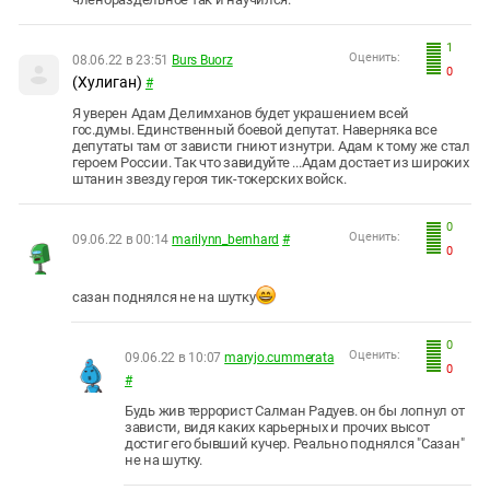
1
Оценить:
08.06.22 в 23:51
Burs Buorz
0
(Хулиган)
#
Я уверен Адам Делимханов будет украшением всей
гос.думы. Единственный боевой депутат. Наверняка все
депутаты там от зависти гниют изнутри. Адам к тому же стал
героем России. Так что завидуйте ...Адам достает из широких
штанин звезду героя тик-токерских войск.
0
Оценить:
09.06.22 в 00:14
marilynn_bernhard
#
0
сазан поднялся не на шутку
0
Оценить:
09.06.22 в 10:07
maryjo.cummerata
0
#
Будь жив террорист Салман Радуев. он бы лопнул от
зависти, видя каких карьерных и прочих высот
достиг его бывший кучер. Реально поднялся "Сазан"
не на шутку.