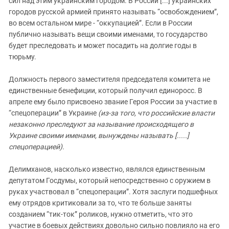
сил над этим украинским городом. В России [...] украинских
городов русской армией принято называть “освобождением”,
во всем остальном мире - “оккупацией”. Если в России
публично называть вещи своими именами, то государство
будет преследовать и может посадить на долгие годы в
тюрьму.
Должность первого заместителя председателя комитета не
единственные бенефиции, который получил единоросс. В
апреле ему было присвоено звание Героя России за участие в
“спецоперации” в Украине
(из-за того, что российские власти
незаконно преследуют за называние происходящего в
Украине своими именами, вынуждены называть [.....]
спецоперацией).
Делимханов, насколько известно, являлся единственным
депутатом Госдумы, который непосредственно с оружием в
руках участвовал в “спецоперации”. Хотя заслуги подшефных
ему отрядов критиковали за то, что те больше заняты
созданием “тик-ток” роликов, нужно отметить, что это
участие в боевых действиях довольно сильно повлияло на его