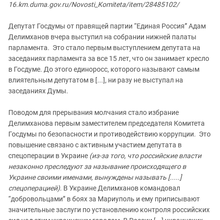
Южный Кавказ
16.km.duma.gov.ru/Novosti_Komiteta/item/28485102/
ЮФО
Депутат Госдумы от правящей партии “Единая Россия” Адам
Делимханов вчера выступил на собрании нижней палаты
парламента. Это стало первым выступлением депутата на
заседаниях парламента за все 15 лет, что он занимает кресло
в Госдуме. До этого единоросс, которого называют самым
влиятельным депутатом в [...], ни разу не выступал на
заседаниях Думы.
Поводом для прерывания молчания стало избрание
Делимханова первым заместителем председателя Комитета
Госдумы по безопасности и противодействию коррупции. Это
повышение связано с активным участием депутата в
спецоперации в Украине
(из-за того, что российские власти
незаконно преследуют за называние происходящего в
Украине своими именами, вынуждены называть [.....]
спецоперацией)
. В Украине Делимханов командовал
“добровольцами” в боях за Мариуполь и ему приписывают
значительные заслуги по установлению контроля российских