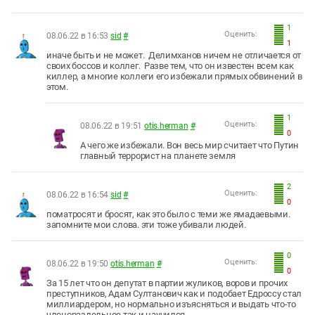
1
Оценить:
08.06.22 в 16:53
sid
#
1
иначе быть и не может. Делимханов ничем не отличается от
своих боссов и коллег. Разве тем, что он известен всем как
киллер, а многие коллеги его избежали прямых обвинений в
этом.
1
Оценить:
08.06.22 в 19:51
otis.herman
#
0
А чего же избежали. Вон весь мир считает что Путин
главный террорист на планете земля
2
Оценить:
08.06.22 в 16:54
sid
#
0
поматросят и бросят, как это было с теми же ямадаевыми.
запомните мои слова. эти тоже убивали людей.
0
Оценить:
08.06.22 в 19:50
otis.herman
#
0
За 15 лет что он депутат в партии жуликов, воров и прочих
преступников, Адам Султанович как и подобает Едроссу стал
миллиардером, но нормально изъясняться и выдать что-то
членораздельное так и научился.