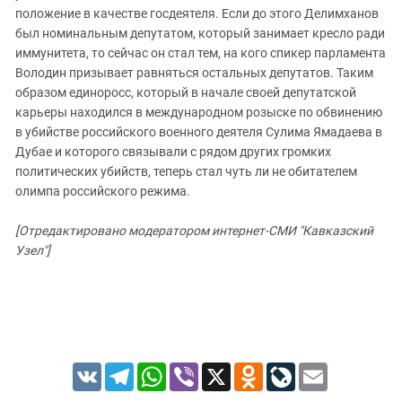
положение в качестве госдеятеля. Если до этого Делимханов
был номинальным депутатом, который занимает кресло ради
иммунитета, то сейчас он стал тем, на кого спикер парламента
Володин призывает равняться остальных депутатов. Таким
образом единоросс, который в начале своей депутатской
карьеры находился в международном розыске по обвинению
в убийстве российского военного деятеля Сулима Ямадаева в
Дубае и которого связывали с рядом других громких
политических убийств, теперь стал чуть ли не обитателем
олимпа российского режима.
[Отредактировано модератором интернет-СМИ "Кавказский
Узел"]
VK
Telegram
WhatsApp
Viber
X
Odnoklassniki
LiveJournal
Email