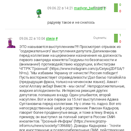
0
Оценить:
09.06.22 в 14:21
marilynn_bernhard
#
0
радуеву такое и не снилось
1
Оценить:
09.06.22 в 10:04
stevie
#
0
ЭТО называется выступлением?!!! Просмотрел отрывок из
"содержательного" выступления депутата Делимханова
перед коллегами на церемонии назначения на должность
первого зампреда комитета Госдумы по безопасности и
(внимание!) противодействию коррупции, в Инстаграм
ЧГТРК "Грозный" (https://www.instagram.com/p/Ceiysq2DFSA/?
hl=ru). "Мы избавим Украину от нечисти! Россия победит!
Пусть восторжествует справедливость! Дал бакъо толайойла
(предыдущая фраза, только на чеченском языке). Ахмат -
сила! Аллаху акбар! Вместе - мы сила!". Непродолжительные,
жидкие аплодисменты. Интересна реакция других
депутатов. попавших в кадр. Один улыбается, второй
насуплен. Вот и все первое за 15 лет выступление Адама
Султановича перед коллегами. Ну с этим-то. ладно. Вот его
непосредственный шеф и родственник Рамзан Кадыров,
говорит более продвинутые вещи, и тоже в тему. Вчера, к
примеру, он выступил за полный запрет в России СМИ-
иноагентов. "Грозный-Информ" (https://www.grozny-
inform.ru/news/society/139688/). Доводы Кадырова - "почти
все иностранные и псевдолиберальные СМИ, действующие