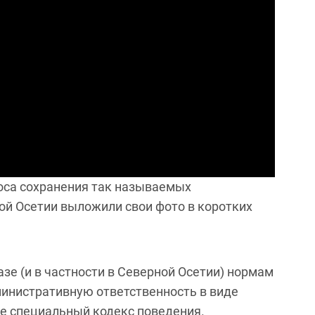
роса сохранения так называемых
ой Осетии выложили свои фото в коротких
зе (и в частности в Северной Осетии) нормам
инистративную ответственность в виде
е специальный кодекс поведения.