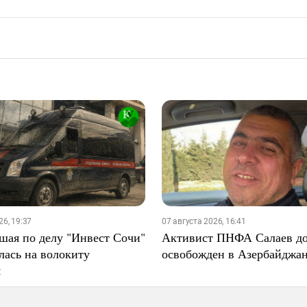
26, 19:37
07 августа 2026, 16:41
шая по делу "Инвест Сочи"
Активист ПНФА Салаев д
лась на волокиту
освобожден в Азербайджа
я