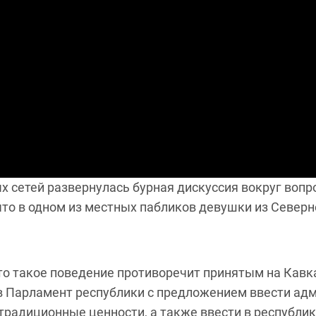
х сетей развернулась бурная дискуссия вокруг воп
что в одном из местных пабликов девушки из Северн
что такое поведение противоречит принятым на Кавка
в Парламент республики с предложением ввести адм
радиционные ценности, а также ввести в республик