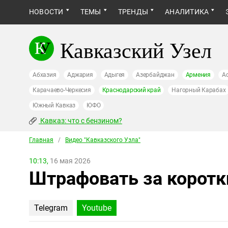
НОВОСТИ
ТЕМЫ
ТРЕНДЫ
АНАЛИТИКА
Кавказский Узел
Абхазия
Аджария
Адыгея
Азербайджан
Армения
А
Карачаево-Черкесия
Краснодарский край
Нагорный Карабах
Южный Кавказ
ЮФО
Кавказ: что с бензином?
Главная
/
Видео "Кавказcкого Узла"
10:13,
16 мая 2026
Штрафовать за коротк
Telegram
Youtube