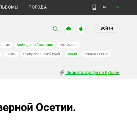
ЛЬБОМЫ
ПОГОДА
RU
EN
ВОЙТИ
шетия
Кабардино-Балкария
Калмыкия
СКФО
Ставропольский край
Чечня
Южная Осетия
Экокатастрофа на Кубани
верной Осетии.