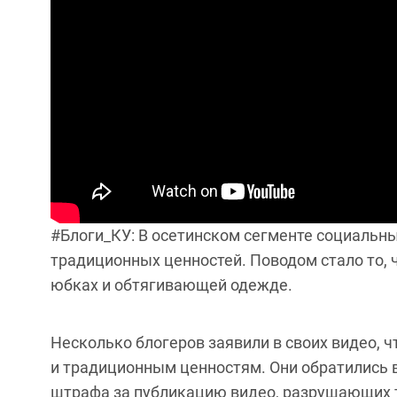
#Блоги_КУ: В осетинском сегменте социальны
традиционных ценностей. Поводом стало то, 
юбках и обтягивающей одежде.
Несколько блогеров заявили в своих видео, 
и традиционным ценностям. Они обратились 
штрафа за публикацию видео, разрушающих т