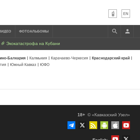
EN
ВИДЕО
ФОТОАЛЬБОМЫ
Экокатастрофа на Кубани
ино-Балкария
Калмыкия
Карачаево-Черкесия
Краснодарский край
тия
Южный Кавказ
ЮФО
18+
© «Кавказский Узел»