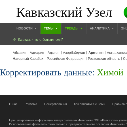
Кавказский Узел
НОВОСТИ
ТЕМЫ
ТРЕНДЫ
АНАЛИТИКА
ЭН
Кавказ: что с бензином?
Абхазия
Аджария
Адыгея
Азербайджан
Армения
Астраханска
Нагорный Карабах
Российская Федерация
Ростовская область
Се
Корректировать данные:
Химой
О нас
Реклама
Пожертвования
Как связаться с нами
Правила п
При цитировании информации гиперссылка на Интернет-СМИ «Кавказский узел»
Использование фото возможно только с предварительного согласия Интернет-