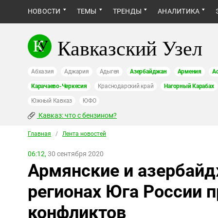
НОВОСТИ
ТЕМЫ
ТРЕНДЫ
АНАЛИТИКА
Кавказский Узел
Абхазия
Аджария
Адыгея
Азербайджан
Армения
А
Карачаево-Черкесия
Краснодарский край
Нагорный Карабах
Южный Кавказ
ЮФО
Кавказ: что с бензином?
Главная
/
Лента новостей
06:12,
30 сентября 2020
Армянские и азербай
регионах Юга России п
конфликтов