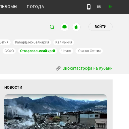
ЛЬБОМЫ
ПОГОДА
RU
EN
ВОЙТИ
шетия
Кабардино-Балкария
Калмыкия
СКФО
Ставропольский край
Чечня
Южная Осетия
Экокатастрофа на Кубани
НОВОСТИ