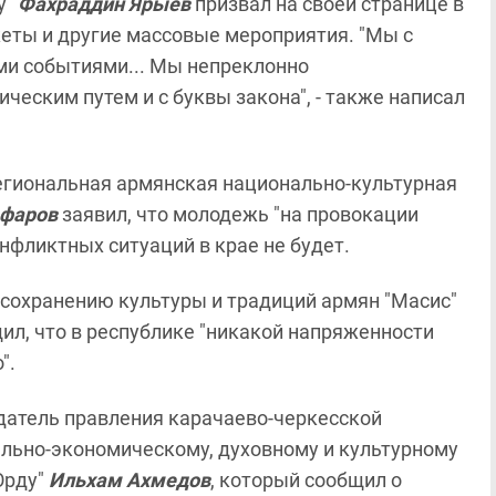
у"
Фахраддин Ярыев
призвал на своей странице в
кеты и другие массовые мероприятия. "Мы с
и событиями... Мы непреклонно
еским путем и с буквы закона", - также написал
егиональная армянская национально-культурная
афаров
заявил, что молодежь "на провокации
онфликтных ситуаций в крае не будет.
сохранению культуры и традиций армян "Масис"
ил, что в республике "никакой напряженности
".
датель правления карачаево-черкесской
льно-экономическому, духовному и культурному
Юрду"
Ильхам Ахмедов
, который сообщил о