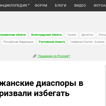
ЭНЦИКЛОПЕДИЯ
ФОРУМ
БЛОГИ
ВИДЕО
ФОТОА
страханская область
Волгоградская область
Грузия
Дагестан
Ингу
Российская Федерация
Ростовская область
Северная Осетия - Алания
Пашинян vs Россия?
джанские диаспоры в
ризвали избегать