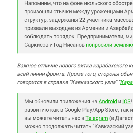
Напомним, что на фоне июльского обостре
произошли стычки между уроженцами Арм
структур, задержаны 22 участника массов
призвали выходцев из Армении и Азербайд
соблюдать порядок. Предприниматели, ми
Саркисов и Год Нисанов
попросили земляк
Важное отличие нового витка карабахского к
всей линии фронта. Кроме того, стороны объ
говорится в справке "Кавказского узла" "
Кара
Мы обновили приложения на
Android
и
IOS
развитию как в Google Play/App Store, так 
вы можете читать нас в
Telegram
(в Дагест
можно продолжать читать "Кавказский узел"