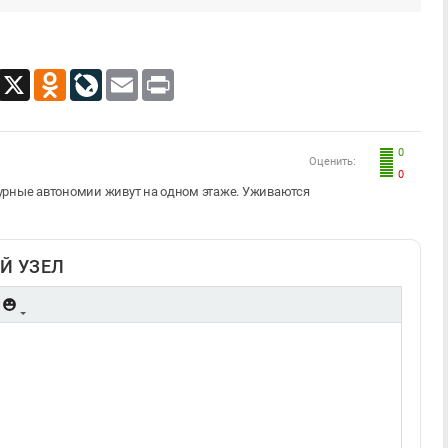
App
Viber
X
Odnoklassniki
LiveJournal
Email
Print
0
Оценить:
0
урные автономии живут на одном этаже. Уживаются
Й УЗЕЛ