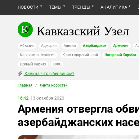
НОВОСТИ
ТЕМЫ
ТРЕНДЫ
АНАЛИТИКА
Кавказский Узел
Абхазия
Аджария
Адыгея
Азербайджан
Армения
А
Карачаево-Черкесия
Краснодарский край
Нагорный Карабах
Южный Кавказ
ЮФО
Кавказ: что с бензином?
Главная
/
Лента новостей
16:42,
13 октября 2020
Армения отвергла обв
азербайджанских насе