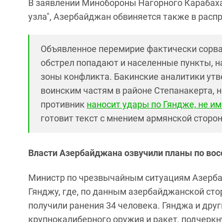
В заявлении Минобороны Нагорного Карабах
узла", Азербайджан обвиняется также в рас
Объявленное перемирие фактически сорван
обстрел попадают и населенные пункты, н
зоны конфликта. Бакинские аналитики ут
воинским частям в районе Степанакерта, н
противник
наносит удары по Гяндже, не и
готовит текст с мнением армянской сторон
Власти Азербайджана озвучили планы по во
Министр по чрезвычайным ситуациям Азерб
Гянджу, где, по данным азербайджанской стор
получили ранения 34 человека. Гянджа и дру
крупнокалиберного оружия и ракет, подчеркн