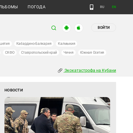
ЛЬБОМЫ
ПОГОДА
RU
EN
ВОЙТИ
шетия
Кабардино-Балкария
Калмыкия
СКФО
Ставропольский край
Чечня
Южная Осетия
Экокатастрофа на Кубани
НОВОСТИ