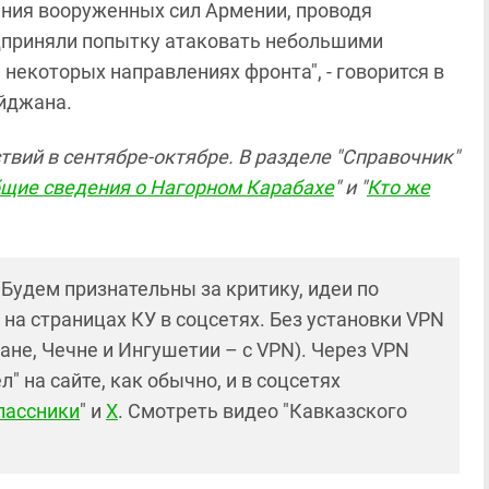
ния вооруженных сил Армении, проводя
дприняли попытку атаковать небольшими
 некоторых направлениях фронта
", - говорится в
йджана.
вий в сентябре-октябре. В разделе "Справочник"
щие сведения о Нагорном Карабахе
" и "
Кто же
! Будем признательны за критику, идеи по
и на страницах КУ в соцсетях. Без установки VPN
ане, Чечне и Ингушетии – с VPN). Через VPN
 на сайте, как обычно, и в соцсетях
лассники
" и
X
. Смотреть видео "Кавказского