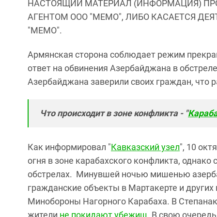
НАСТОЯЩИЙ МАТЕРИАЛ (ИНФОРМАЦИЯ) ПР
АГЕНТОМ ООО "МЕМО", ЛИБО КАСАЕТСЯ ДЕ
"МЕМО".
Армянская сторона соблюдает режим прекра
ответ на обвинения Азербайджана в обстреле
Азербайджана заверили своих граждан, что 
Что происходит в зоне конфликта - "
Караба
Как информировал "
Кавказский узел
", 10 ок
огня в зоне карабахского конфликта, однако
обстрелах. Минувшей ночью мишенью азерб
гражданские объекты в Мартакерте и других 
Минобороны Нагорного Карабаха. В Степанак
жители
не покидают убежищ
. В свою очеред