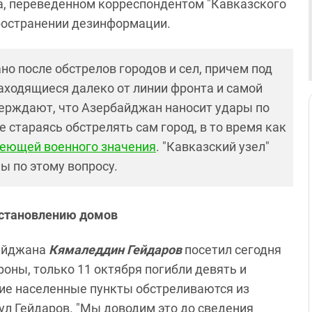
а, переведенном корреспондентом "Кавказского
пространении дезинформации.
о после обстрелов городов и сел, причем под
аходящиеся далеко от линии фронта и самой
верждают, что Азербайджан наносит удары по
е стараясь обстрелять сам город, в то время как
меющей военного значения
. "Кавказский узел"
ы по этому вопросу.
сстановлению домов
айджана
Кямаледдин Гейдаров
посетил сегодня
оны, только 11 октября погибли девять и
гие населенные пункты обстреливаются из
ул Гейдаров. "Мы доводим это до сведения