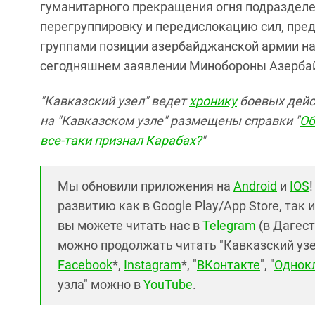
гуманитарного прекращения огня подразделе
перегруппировку и передислокацию сил, пре
группами позиции азербайджанской армии на
сегодняшнем заявлении Минобороны Азерба
"Кавказский узел" ведет
хронику
боевых дейст
на "Кавказском узле" размещены справки "
Об
все-таки признал Карабах?
"
Мы обновили приложения на
Android
и
IOS
развитию как в Google Play/App Store, так 
вы можете читать нас в
Telegram
(в Дагест
можно продолжать читать "Кавказский узел"
Facebook
*,
Instagram
*, "
ВКонтакте
", "
Однок
узла" можно в
YouTube
.