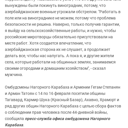
вынуждены были покинуть виноградник, потому, что
азербайджанские военные угрожали обстрелом. "Работать в
поле или на винограднике не можем, потому что проблема
безопасности не решена. Наверно, только получив гарантии,
я выйду на сельскохозяйственные работы, и нужно, чтобы
российские миротворцы обязательно присутствовали на
месте работ. Хотя создается впечатление, что
азербайджанская сторона их не слушает, а продолжает
делать все, чтобы нас напугать. А пока я, и другие жители
села, которые работали на общинных землях, занимаемся
своими огородами и домашним хозяйством", - сказал
мужчина.
Омбудсмены Нагорного Карабаха и Армении Гегам Степанян
и Арман Татоян с 14 по 16 февраля посетили общины
Тагавард, Кармир Шука (Красный Базар), Ахавно, Храморт и
ряд других общин Нагорного Карабаха с целью сбора фактов
о соблюдении прав человека после 44-дневной войны,
сообщила
пресс-служба офиса омбудсмена Нагорного
Карабаха
.