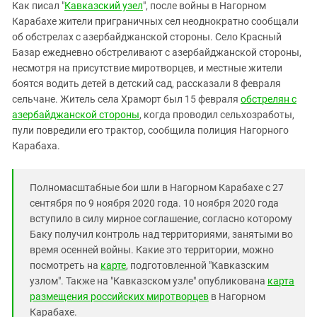
Южный Кавказ
Как писал "
Кавказский узел
", после войны в Нагорном
Карабахе жители приграничных сел неоднократно сообщали
ЮФО
об обстрелах с азербайджанской стороны. Село Красный
Базар ежедневно обстреливают с азербайджанской стороны,
несмотря на присутствие миротворцев, и местные жители
боятся водить детей в детский сад, рассказали 8 февраля
сельчане. Житель села Храморт был 15 февраля
обстрелян с
азербайджанской стороны
, когда проводил сельхозработы,
пули повредили его трактор, сообщила полиция Нагорного
Карабаха.
Полномасштабные бои шли в Нагорном Карабахе с 27
сентября по 9 ноября 2020 года. 10 ноября 2020 года
вступило в силу мирное соглашение, согласно которому
Баку получил контроль над территориями, занятыми во
время осенней войны. Какие это территории, можно
посмотреть на
карте
, подготовленной "Кавказским
узлом". Также на "Кавказском узле" опубликована
карта
размещения российских миротворцев
в Нагорном
Карабахе.