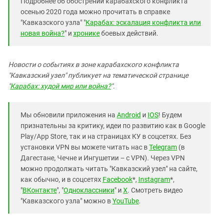
Подробнее об обострении карабахского конфликта
осенью 2020 года можно прочитать в справке
"Кавказского узла" "
Карабах: эскалация конфликта или
новая война?
" и
хронике
боевых действий.
Новости о событиях в зоне карабахского конфликта
"Кавказский узел" публикует на тематической странице
"
Карабах: худой мир или война?
".
Мы обновили приложения на
Android
и
IOS
! Будем
признательны за критику, идеи по развитию как в Google
Play/App Store, так и на страницах КУ в соцсетях. Без
установки VPN вы можете читать нас в
Telegram
(в
Дагестане, Чечне и Ингушетии – с VPN). Через VPN
можно продолжать читать "Кавказский узел" на сайте,
как обычно, и в соцсетях
Facebook
*,
Instagram
*,
"
ВКонтакте
", "
Одноклассники
" и
X
. Смотреть видео
"Кавказского узла" можно в
YouTube
.