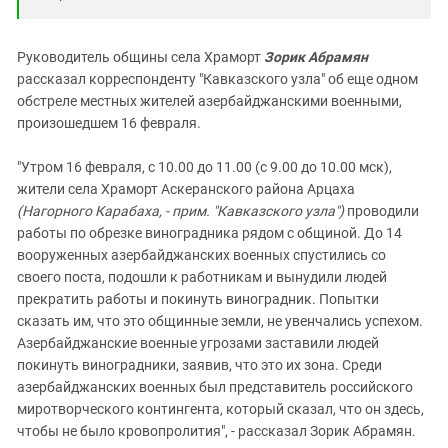
Руководитель общины села Храморт
Зорик Абрамян
рассказал корреспонденту "Кавказского узла" об еще одном
обстреле местных жителей азербайджанскими военными,
произошедшем 16 февраля.
"Утром 16 февраля, с 10.00 до 11.00 (с 9.00 до 10.00 мск),
жители села Храморт Аскеранского района Арцаха
(Нагорного Карабаха, - прим. "Кавказского узла")
проводили
работы по обрезке виноградника рядом с общиной. До 14
вооруженных азербайджанских военных спустились со
своего поста, подошли к работникам и вынудили людей
прекратить работы и покинуть виноградник. Попытки
сказать им, что это общинные земли, не увенчались успехом.
Азербайджанские военные угрозами заставили людей
покинуть виноградники, заявив, что это их зона. Среди
азербайджанских военных был представитель российского
миротворческого контингента, который сказал, что он здесь,
чтобы не было кровопролития", - рассказал Зорик Абрамян.