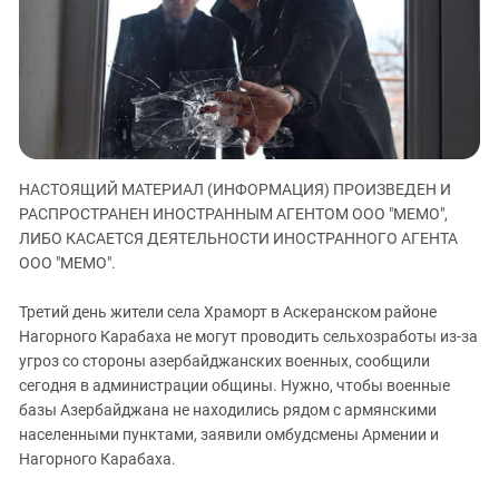
ЗАСТАВЛЯЕТ
Дагестан
КАВКАЗ ЗА ПАЛЕСТИНУ
Ингушетия
ИНАКОМЫСЛИЕ В ЧЕЧНЕ
Кабардино-Балкария
ПРЕСЛЕДОВАНИЕ АКТИВИСТОВ
МОБИЛИЗАЦИЯ И ПРОТЕСТЫ
Калмыкия
Карачаево-Черкесия
НАСТОЯЩИЙ МАТЕРИАЛ (ИНФОРМАЦИЯ) ПРОИЗВЕДЕН И
Краснодарский край
РАСПРОСТРАНЕН ИНОСТРАННЫМ АГЕНТОМ ООО "МЕМО",
Нагорный Карабах
ЛИБО КАСАЕТСЯ ДЕЯТЕЛЬНОСТИ ИНОСТРАННОГО АГЕНТА
Российская Федерация
ООО "МЕМО".
Ростовская область
Третий день жители села Храморт в Аскеранском районе
Северная Осетия - Алания
Нагорного Карабаха не могут проводить сельхозработы из-за
угроз со стороны азербайджанских военных, сообщили
СКФО
сегодня в администрации общины. Нужно, чтобы военные
Ставропольский край
базы Азербайджана не находились рядом с армянскими
Чечня
населенными пунктами, заявили омбудсмены Армении и
Нагорного Карабаха.
Южная Осетия