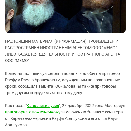
ЗАСТАВЛЯЕТ
Дагестан
КАВКАЗ ЗА ПАЛЕСТИНУ
Ингушетия
ИНАКОМЫСЛИЕ В ЧЕЧНЕ
Кабардино-Балкария
ПРЕСЛЕДОВАНИЕ АКТИВИСТОВ
МОБИЛИЗАЦИЯ И ПРОТЕСТЫ
Калмыкия
НАСТОЯЩИЙ МАТЕРИАЛ (ИНФОРМАЦИЯ) ПРОИЗВЕДЕН И
Карачаево-Черкесия
РАСПРОСТРАНЕН ИНОСТРАННЫМ АГЕНТОМ ООО "МЕМО",
Краснодарский край
ЛИБО КАСАЕТСЯ ДЕЯТЕЛЬНОСТИ ИНОСТРАННОГО АГЕНТА
Нагорный Карабах
ООО "МЕМО".
Российская Федерация
В апелляционный суд сегодня поданы жалобы на приговор
Ростовская область
Рауфу и Раулю Арашуковым, осужденным на пожизненные
сроки, сообщила защита. Обжалованы также приговоры
Северная Осетия - Алания
трем другим подсудимым по этому делу.
СКФО
Ставропольский край
Как писал "
Кавказский узел
", 27 декабря 2022 года Мосгорсуд
приговорил к пожизненному
заключению бывшего сенатора
Чечня
от Карачаево-Черкесии Рауфа Арашукова и его отца Рауля
Южная Осетия
Арашукова.