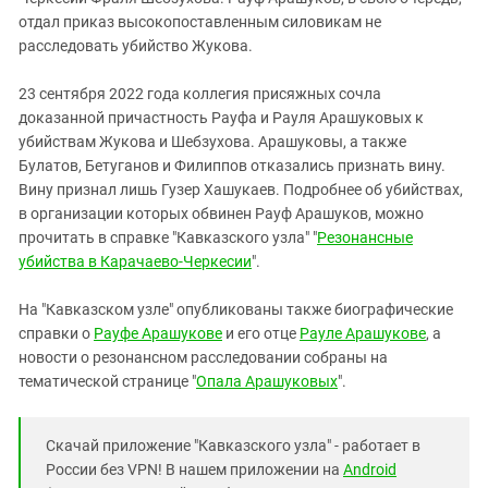
отдал приказ высокопоставленным силовикам не
расследовать убийство Жукова.
23 сентября 2022 года коллегия присяжных сочла
доказанной причастность Рауфа и Рауля Арашуковых к
убийствам Жукова и Шебзухова. Арашуковы, а также
Булатов, Бетуганов и Филиппов отказались признать вину.
Вину признал лишь Гузер Хашукаев. Подробнее об убийствах,
в организации которых обвинен Рауф Арашуков, можно
прочитать в справке "Кавказского узла" "
Резонансные
убийства в Карачаево-Черкесии
".
На "Кавказском узле" опубликованы также биографические
справки о
Рауфе Арашукове
и его отце
Рауле Арашукове
, а
новости о резонансном расследовании собраны на
тематической странице "
Опала Арашуковых
".
Скачай приложение "Кавказского узла" - работает в
России без VPN! В нашем приложении на
Android