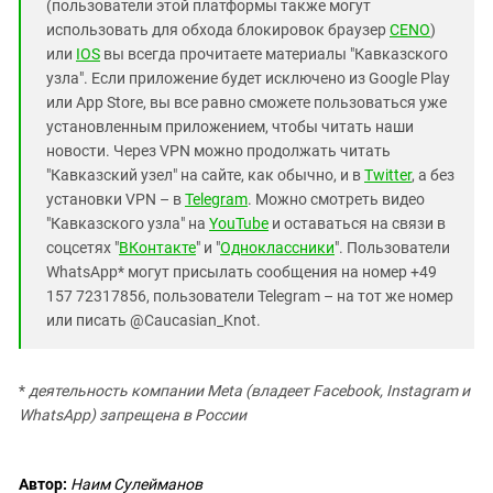
(пользователи этой платформы также могут
использовать для обхода блокировок браузер
CENO
)
или
IOS
вы всегда прочитаете материалы "Кавказского
узла". Если приложение будет исключено из Google Play
или App Store, вы все равно сможете пользоваться уже
установленным приложением, чтобы читать наши
новости. Через VPN можно продолжать читать
"Кавказский узел" на сайте, как обычно, и в
Twitter
, а без
установки VPN – в
Telegram
. Можно смотреть видео
"Кавказского узла" на
YouTube
и оставаться на связи в
соцсетях "
ВКонтакте
" и "
Одноклассники
". Пользователи
WhatsApp* могут присылать сообщения на номер +49
157 72317856, пользователи Telegram – на тот же номер
или писать @Caucasian_Knot.
*
деятельность компании Meta (владеет Facebook, Instagram и
WhatsApp) запрещена в России
Автор:
Наим Сулейманов