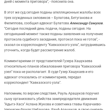
дней с момента приговора", - пояснила она.
В этот же суд сегодня поданы апелляционные жалобы всех
трех осужденных силовиков – Булатова, Бетуганова и
Филиппова, сообщил адвокат Булатова
Александр Самухов
.
"Сегодня последний день подачи, поданы сегодня. На
сегодняшний момент также поданы заявления на получение
протокола судебного заседания, протокол пока не готов", -
сказал он корреспонденту "Кавказского узла", затруднившись
уточнить, когда будет рассмотрение жалоб.
Комментариями от представителей Гузера Хашукаева
относительно планов обжалования приговора "Кавказский
узел" пока не располагает. В суде Гузер Хашукаев и его
адвокат отказались от комментариев, передал
корреспондент "Кавказского узла".
Напомним, по версии следствия, Рауль Арашуков поручил
сыну организовать убийства зампредседателя движения
"Адыгэ-Хасэ" Аслана Жукова и советника главы Карачаево-
Черкесии Фраля Шебзухова. Рауф Арашуков, в свою очередь,