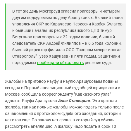
Южный Кавказ
ЮФО
В тот же день Мосгорсуд огласил приговоры и четырем
другим подсудимым по делу Арашуковых. Бывший глава
управления СКР по Карачаево-Черкесии Казбек Булатов
и бывший начальник республиканского ЦПЭ Тимур
Бетуганов приговорены к 22 годам колонии, бывший
следователь СКР Андрей Филиппов – к 6,5 года колонии,
бывший директор филиала ООО "Газпром межрегионгаз
Ставрополь" Гузер Хашукаев - к пяти годам. Защитники
подсудимых
пообещали обжаловать
решение суда.
Жалобы на приговор Рауфу и Раулю Арашуковым поданы
сегодня в Первый апелляционный суд общей юрисдикции в
Москве, сообщила корреспонденту "Кавказского узла"
адвокат Рауфа Арашукова
Анна Ставицкая
. "Это краткая
жалоба, так как полные жалобы можно подать только после
ознакомления с протоколом судебного заседания, который
не готов еще. По закону нет срока, в который суд обязан
рассмотреть апелляцию. А жалобу надо подать в срок 10