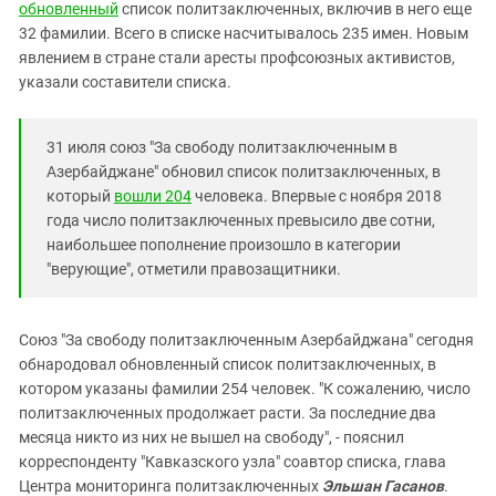
Южный Кавказ
обновленный
список политзаключенных, включив в него еще
32 фамилии. Всего в списке насчитывалось 235 имен. Новым
ЮФО
явлением в стране стали аресты профсоюзных активистов,
указали составители списка.
31 июля союз "За свободу политзаключенным в
Азербайджане" обновил список политзаключенных, в
который
вошли 204
человека. Впервые с ноября 2018
года число политзаключенных превысило две сотни,
наибольшее пополнение произошло в категории
"верующие", отметили правозащитники.
Союз "За свободу политзаключенным Азербайджана" сегодня
обнародовал обновленный список политзаключенных, в
котором указаны фамилии 254 человек. "К сожалению, число
политзаключенных продолжает расти. За последние два
месяца никто из них не вышел на свободу", - пояснил
корреспонденту "Кавказского узла" соавтор списка, глава
Центра мониторинга политзаключенных
Эльшан Гасанов
.