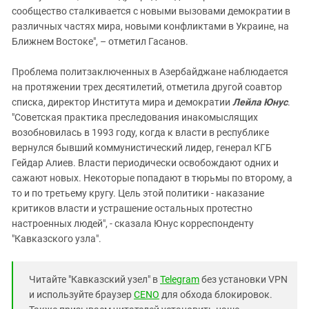
сообщество сталкивается с новыми вызовами демократии в
различных частях мира, новыми конфликтами в Украине, на
Ближнем Востоке", – отметил Гасанов.
Проблема политзаключенных в Азербайджане наблюдается
на протяжении трех десятилетий, отметила другой соавтор
списка, директор Института мира и демократии
Лейла Юнус
.
"Советская практика преследования инакомыслящих
возобновилась в 1993 году, когда к власти в республике
вернулся бывший коммунистический лидер, генерал КГБ
Гейдар Алиев. Власти периодически освобождают одних и
сажают новых. Некоторые попадают в тюрьмы по второму, а
то и по третьему кругу. Цель этой политики - наказание
критиков власти и устрашение остальных протестно
настроенных людей", - сказала Юнус корреспонденту
"Кавказского узла".
Читайте "Кавказский узел" в
Telegram
без установки VPN
и используйте браузер
CENO
для обхода блокировок.