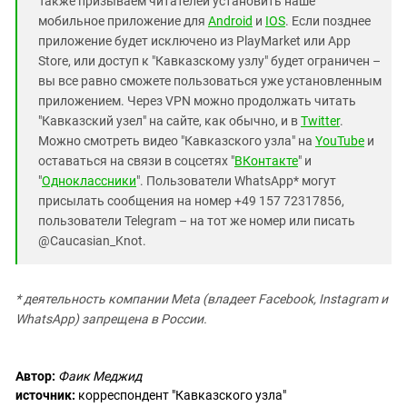
Также призываем читателей установить наше
мобильное приложение для
Android
и
IOS
. Если позднее
приложение будет исключено из PlayMarket или App
Store, или доступ к "Кавказскому узлу" будет ограничен –
вы все равно сможете пользоваться уже установленным
приложением. Через VPN можно продолжать читать
"Кавказский узел" на сайте, как обычно, и в
Twitter
.
Можно смотреть видео "Кавказского узла" на
YouTube
и
оставаться на связи в соцсетях "
ВКонтакте
" и
"
Одноклассники
". Пользователи WhatsApp* могут
присылать сообщения на номер +49 157 72317856,
пользователи Telegram – на тот же номер или писать
@Caucasian_Knot.
* деятельность компании Meta (владеет Facebook, Instagram и
WhatsApp) запрещена в России.
Автор:
Фаик Меджид
источник:
корреспондент "Кавказского узла"