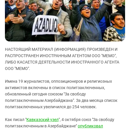
ЗАСТАВЛЯЕТ
Дагестан
КАВКАЗ ЗА ПАЛЕСТИНУ
Ингушетия
ИНАКОМЫСЛИЕ В ЧЕЧНЕ
Кабардино-Балкария
ПРЕСЛЕДОВАНИЕ АКТИВИСТОВ
МОБИЛИЗАЦИЯ И ПРОТЕСТЫ
Калмыкия
Карачаево-Черкесия
НАСТОЯЩИЙ МАТЕРИАЛ (ИНФОРМАЦИЯ) ПРОИЗВЕДЕН И
Краснодарский край
РАСПРОСТРАНЕН ИНОСТРАННЫМ АГЕНТОМ ООО "МЕМО",
Нагорный Карабах
ЛИБО КАСАЕТСЯ ДЕЯТЕЛЬНОСТИ ИНОСТРАННОГО АГЕНТА
Российская Федерация
ООО "МЕМО".
Ростовская область
Имена 19 журналистов, оппозиционеров и религиозных
Северная Осетия - Алания
активистов включены в список политзаключенных,
обновленный сегодня союзом "За свободу
СКФО
политзаключенным Азербайджана". За два месяца список
Ставропольский край
политзаключенных увеличился до 254 человек.
Чечня
Как писал "
Кавказский узел
", 4 октября союз "За свободу
Южная Осетия
политзаключенным в Азербайджане"
опубликовал