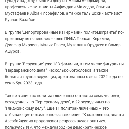
Губад Ибадоглу, бывший депутат Назим Бейдемирли,
профсоюзные активисты Аяфияддин Мамедов, Эльвин
Мустафаев и Айхан Исрафилов, а также талышский активист
Руслан Вахабов.
В группе "Депортированные из Германии политэмигранты" по-
прежнему пять человек – член ПНФА Пюнхан Керимли,
Джафар Мирзоев, Малик Рзаев, Муталлим Оруджев и Самир
Ашуров.
В группе "Верующие" уже 183 фамилии, в том числе фигуранты
"Нардаранского дела", несколько богословов, а также
большая группа верующих, арестованных с лета 2022 года по
сентябрь 2023 года.
Также в списках политзаключенных остаются семь человек,
осужденных по "Тертерскому делу", и 22 осужденных по
"Гянджинскому делу". Еще 11 политзаключенных – это
отбывающие пожизненное заключение. "К сожалению, власти
Азербайджана продолжают репрессивную политику,
пользуясь тем, что международное демократическое