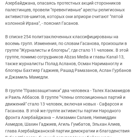
Азербайджана, опасаясь протестных акций сторонников
палестинцев, провели "превентивные" аресты религиозных
активистов-шиитов, которых они априори считают "пятой
колонной Ирана", - пояснил Гасанов.
В списке 254 политзаключенных классифицированы на
восемь групп. Изменения, по словам Гасанова, произошли в
группе "Журналисты и блогеры", где стало 11 человек. В этой
группе, помимо сотрудников Abzas Media и главы Kanal-13,
также журналисты Полад Асланов, Осман Нариманоглу и
блогеры Бахтияр Гаджиев, Рашад Рамазанов, Аслан Гурбанов
и Джамиль Мамедли.
В группе "Правозащитники" два человека - Талех Хасмамедов
и Раиль Аббасов. В группе "Члены оппозиционных партий и
движений" стало 13 человек, включая новых - Сафарсоя и
Гасанова. В этой же группе активисты партии Народного
фронта Азербайджана – Ализамин Салаев, Ниямеддин
Ахмедов, Шахин Гаджиев, Агиль Гумбатов, Эльхан Алиев,
глава Азербайджанской партии демократии и благоденствия