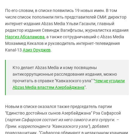
По его словам, в списке появились 19 новых имен. В том
числе список пополнили пять представителей СМИ: директор
интернет-издания Abzas Media Ульви Гасанли, главный
редактор издания Севиндж Вагифгызы, журналистка издания
Наргиз Абсаламова
, а также сотрудничавший с Abzas Media
Мохаммед Кекалов и руководитель интернет-телевидения
Kanal-13
Азиз Оруджев
.
Кто делает Abzas Media и кому посвящены
антикоррупционные расследования издания, можно
прочитать в справке "Кавказского узла" "
Чем не угодили
Abzas Media властям Азербайджана
".
Новым в списке оказался также председатель партии
"Единство достойных сынов Азербайджана" Рза Сафарсой
(
партия Сафарсоя состоит из него самого и его супруги. –
Прим. корреспондента "Кавказского узла"
), добавил
правозащитник. "Сафарсоя обвиняют в незаконном хранении