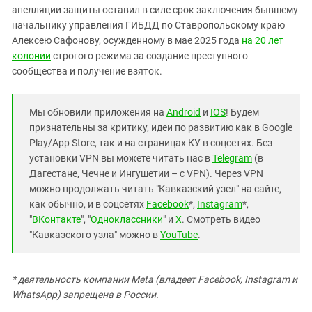
апелляции защиты оставил в силе срок заключения бывшему
начальнику управления ГИБДД по Ставропольскому краю
Алексею Сафонову, осужденному в мае 2025 года
на 20 лет
колонии
строгого режима за создание преступного
сообщества и получение взяток.
Мы обновили приложения на
Android
и
IOS
! Будем
признательны за критику, идеи по развитию как в Google
Play/App Store, так и на страницах КУ в соцсетях. Без
установки VPN вы можете читать нас в
Telegram
(в
Дагестане, Чечне и Ингушетии – с VPN). Через VPN
можно продолжать читать "Кавказский узел" на сайте,
как обычно, и в соцсетях
Facebook
*,
Instagram
*,
"
ВКонтакте
", "
Одноклассники
" и
X
. Смотреть видео
"Кавказского узла" можно в
YouTube
.
* деятельность компании Meta (владеет Facebook, Instagram и
WhatsApp) запрещена в России.