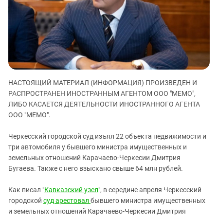
ЗАСТАВЛЯЕТ
Дагестан
КАВКАЗ ЗА ПАЛЕСТИНУ
Ингушетия
ИНАКОМЫСЛИЕ В ЧЕЧНЕ
Кабардино-Балкария
ПРЕСЛЕДОВАНИЕ АКТИВИСТОВ
МОБИЛИЗАЦИЯ И ПРОТЕСТЫ
Калмыкия
Карачаево-Черкесия
НАСТОЯЩИЙ МАТЕРИАЛ (ИНФОРМАЦИЯ) ПРОИЗВЕДЕН И
Краснодарский край
РАСПРОСТРАНЕН ИНОСТРАННЫМ АГЕНТОМ ООО "МЕМО",
Нагорный Карабах
ЛИБО КАСАЕТСЯ ДЕЯТЕЛЬНОСТИ ИНОСТРАННОГО АГЕНТА
Российская Федерация
ООО "МЕМО".
Ростовская область
Черкесский городской суд изъял 22 объекта недвижимости и
Северная Осетия - Алания
три автомобиля у бывшего министра имущественных и
земельных отношений Карачаево-Черкесии Дмитрия
СКФО
Бугаева. Также с него взыcкано свыше 64 млн рублей.
Ставропольский край
Чечня
Как писал "
Кавказский узел
", в середине апреля Черкесский
городской
суд арестовал
бывшего министра имущественных
Южная Осетия
и земельных отношений Карачаево-Черкесии Дмитрия