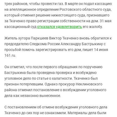
Южный Кавказ
трех районов, чтобы провести газ. В марте он подал кассацию
ЮФО
на апелляционное определение Ростовского областного суда,
который отменил решение нижестоящего суда, признавшего
за Ткаченко право регистрации собственности на дом. 31 мая
кассационный суд
отказался удовлетворить
его жалобу.
Житель хутора Паркшеев Виктор Ткаченко вновь обратился к
председателю Следкома России Александру Бастрыкину с
просьбой помочь зарегистрировать его дом, пишет 14 июня
161.ru.
Он отметил, что после первого обращения по поручению
Бастрыкина была проведена проверка и возбуждено
уголовное дело по статье о халатности. Ткаченко был
признан потерпевшим. Однако прокурор Неклиновского
района отменил постановление о возбуждении уголовного
дела как незаконно вынесенное.
С постановлением об отмене возбуждения уголовного дела
Ткаченко до сих пор не ознакомили. Материалы дела были