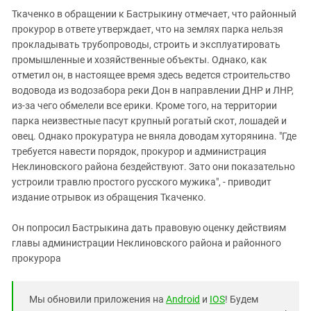
Ткаченко в обращении к Бастрыкину отмечает, что районный
прокурор в ответе утверждает, что на землях парка нельзя
прокладывать трубопроводы, строить и эксплуатировать
промышленные и хозяйственные объекты. Однако, как
отметил он, в настоящее время здесь ведется строительство
водовода из водозабора реки Дон в направлении ДНР и ЛНР,
из-за чего обмелели все ерики. Кроме того, на территории
парка неизвестные пасут крупный рогатый скот, лошадей и
овец. Однако прокуратура не вняла доводам хуторянина. "Где
требуется навести порядок, прокурор и администрация
Неклиновского района бездействуют. Зато они показательно
устроили травлю простого русского мужика", - приводит
издание отрывок из обращения Ткаченко.
Он попросил Бастрыкина дать правовую оценку действиям
главы администрации Неклиновского района и районного
прокурора
Мы обновили приложения на
Android
и
IOS
! Будем