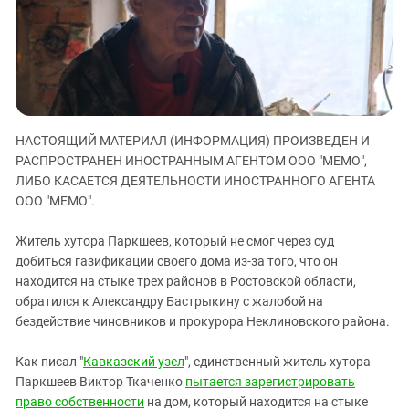
ЗАСТАВЛЯЕТ
Дагестан
КАВКАЗ ЗА ПАЛЕСТИНУ
Ингушетия
ИНАКОМЫСЛИЕ В ЧЕЧНЕ
Кабардино-Балкария
ПРЕСЛЕДОВАНИЕ АКТИВИСТОВ
МОБИЛИЗАЦИЯ И ПРОТЕСТЫ
Калмыкия
Карачаево-Черкесия
НАСТОЯЩИЙ МАТЕРИАЛ (ИНФОРМАЦИЯ) ПРОИЗВЕДЕН И
Краснодарский край
РАСПРОСТРАНЕН ИНОСТРАННЫМ АГЕНТОМ ООО "МЕМО",
ЛИБО КАСАЕТСЯ ДЕЯТЕЛЬНОСТИ ИНОСТРАННОГО АГЕНТА
Нагорный Карабах
ООО "МЕМО".
Российская Федерация
Житель хутора Паркшеев, который не смог через суд
Ростовская область
добиться газификации своего дома из-за того, что он
Северная Осетия - Алания
находится на стыке трех районов в Ростовской области,
СКФО
обратился к Александру Бастрыкину с жалобой на
бездействие чиновников и прокурора Неклиновского района.
Ставропольский край
Чечня
Как писал "
Кавказский узел
", единственный житель хутора
Паркшеев Виктор Ткаченко
пытается зарегистрировать
Южная Осетия
право собственности
на дом, который находится на стыке