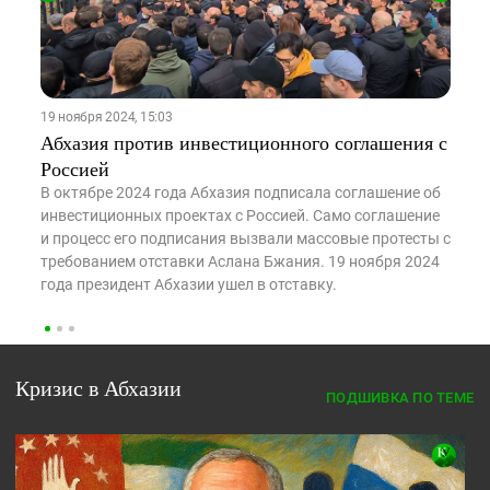
19 ноября 2024, 15:03
12
Абхазия против инвестиционного соглашения с
З
Россией
2
 в
р
В октябре 2024 года Абхазия подписала соглашение об
а
п
инвестиционных проектах с Россией. Само соглашение
в
и процесс его подписания вызвали массовые протесты с
п
требованием отставки Аслана Бжания. 19 ноября 2024
п
года президент Абхазии ушел в отставку.
з
Кризис в Абхазии
ПОДШИВКА ПО ТЕМЕ