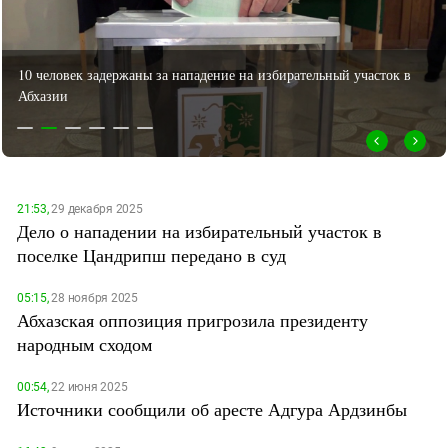
ЗАСТАВЛЯЕТ
Дагестан
КАВКАЗ ЗА ПАЛЕСТИНУ
Ингушетия
ИНАКОМЫСЛИЕ В ЧЕЧНЕ
10 человек задержаны за нападение на избирательный участок в
Кабардино-Балкария
ПРЕСЛЕДОВАНИЕ АКТИВИСТОВ
Абхазии
ВЫБОРЫ В АБХАЗИИ
Калмыкия
МОБИЛИЗАЦИЯ И ПРОТЕСТЫ
Карачаево-Черкесия
Краснодарский край
Нагорный Карабах
21:53,
29 декабря 2025
Дело о нападении на избирательный участок в
Российская Федерация
поселке Цандрипш передано в суд
Ростовская область
Северная Осетия - Алания
05:15,
28 ноября 2025
Абхазская оппозиция пригрозила президенту
СКФО
народным сходом
Ставропольский край
00:54,
22 июня 2025
Чечня
Источники сообщили об аресте Адгура Ардзинбы
Южная Осетия