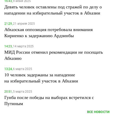
Южный Кавказ
16:43,
9 июня 2025
Девять человек оставлены под стражей по делу о
ЮФО
нападении на избирательный участок в Абхазии
21:29,
21 апреля 2025
Абхазская оппозиция потребовала внимания
Кириенко к задержанию Ардзинбы
14:23,
14 марта 2025
МИД России отменил рекомендации не посещать
Абхазию
13:24,
6 марта 2025
10 человек задержаны за нападение
на избирательный участок в Абхазии
20:51,
5 марта 2025
Гунба после победы на выборах встретился с
Путиным
ВСЕ НОВОСТИ