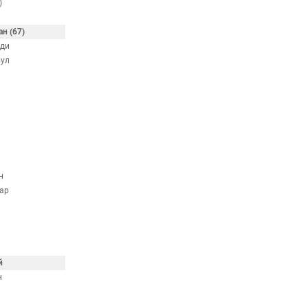
)
н (67)
ди
ул
н
ар
й
н