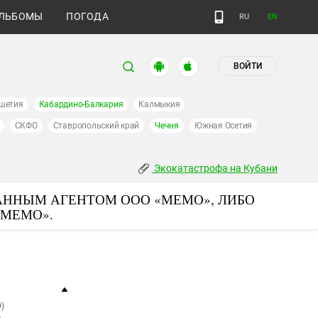
ЛЬБОМЫ
ПОГОДА
RU
EN
ВОЙТИ
шетия
Кабардино-Балкария
Калмыкия
СКФО
Ставропольский край
Чечня
Южная Осетия
Экокатастрофа на Кубани
АННЫМ АГЕНТОМ ООО «МЕМО», ЛИБО
«МЕМО».
)