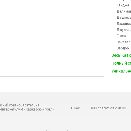
Гянджа
Далима
Дашкес
Джалил
Джульф
Евлах
Закатал
Зардоб
Имишли
Весь Кав
Исмаил
Полный с
Казах
Уникальн
Кахи
Кедабек
Куба
Кусары
Кюрдам
Ленкора
ский узел» обязательна
О нас
Как связаться с нами
Интернет-СМИ «Кавказский узел»
Лерик
Лиман
Масалл
Мингеча