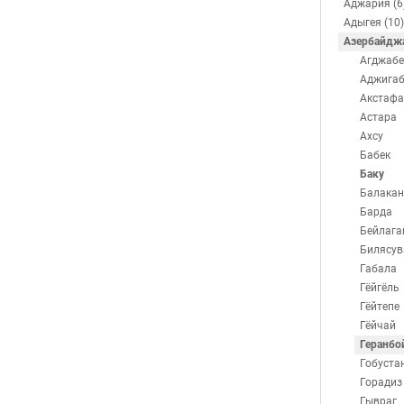
Аджария (6
Адыгея (10)
Азербайджа
Агджабе
Аджигаб
Акстафа
Астара
Ахсу
Бабек
Баку
Балакан
Барда
Бейлага
Билясув
Габала
Гёйгёль
Гёйтепе
Гёйчай
Геранбо
Гобуста
Горадиз
Гывраг