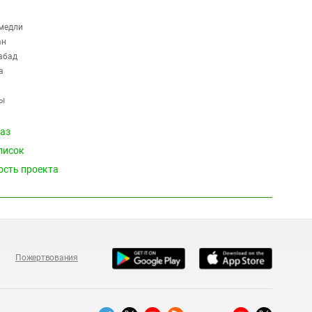
медли
ан
абад
а
ы
каз
лы
писок
ость проекта
ир
нь
Пожертвования
ы
ур