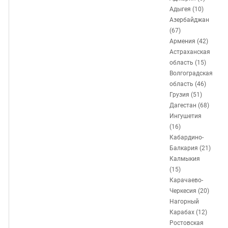
ЗАСТАВЛЯЕТ
Дагестан
Адыгея (10)
КАВКАЗ ЗА ПАЛЕСТИНУ
Азербайджан
Ингушетия
ИНАКОМЫСЛИЕ В ЧЕЧНЕ
(67)
Кабардино-Балкария
ПРЕСЛЕДОВАНИЕ АКТИВИСТОВ
Армения (42)
Астраханская
МОБИЛИЗАЦИЯ И ПРОТЕСТЫ
Калмыкия
область (15)
Карачаево-Черкесия
Волгоградская
область (46)
Краснодарский край
Грузия (51)
Нагорный Карабах
Дагестан (68)
Ингушетия
Российская Федерация
(16)
Ростовская область
Кабардино-
Балкария (21)
Северная Осетия - Алания
Калмыкия
СКФО
(15)
Карачаево-
Ставропольский край
Черкесия (20)
Чечня
Нагорный
Карабах (12)
Южная Осетия
Ростовская