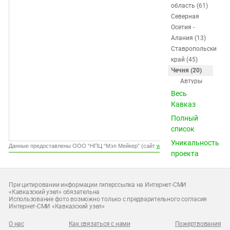
Южный Кавказ
область (61)
Северная
ЮФО
Осетия -
Алания (13)
Ставропольский
край (45)
Чечня (20)
Автуры
Аллерой
Весь
Аргун
Кавказ
Ачхой-
Полный
Мартан
список
Ведено
Уникальность
Гойты
Данные предоставлены ООО “НПЦ “Мэп Мейкер” (сайт
www.gismeteo.ru
)
проекта
Грозный
Гудермес
Знаменское
При цитировании информации гиперссылка на Интернет-СМИ
Итум-Кале
«Кавказский узел» обязательна
Использование фото возможно только с предварительного согласия
Курчалой
Интернет-СМИ «Кавказский узел»
Наурская
Ножай-
О нас
Как связаться с нами
Пожертвования