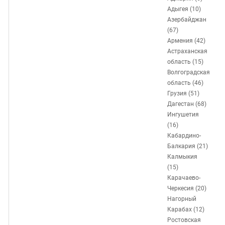
ЗАСТАВЛЯЕТ
Дагестан
Адыгея (10)
КАВКАЗ ЗА ПАЛЕСТИНУ
Азербайджан
Ингушетия
ИНАКОМЫСЛИЕ В ЧЕЧНЕ
(67)
Кабардино-Балкария
ПРЕСЛЕДОВАНИЕ АКТИВИСТОВ
Армения (42)
Астраханская
МОБИЛИЗАЦИЯ И ПРОТЕСТЫ
Калмыкия
область (15)
Карачаево-Черкесия
Волгоградская
область (46)
Краснодарский край
Грузия (51)
Нагорный Карабах
Дагестан (68)
Ингушетия
Российская Федерация
(16)
Ростовская область
Кабардино-
Балкария (21)
Северная Осетия - Алания
Калмыкия
СКФО
(15)
Карачаево-
Ставропольский край
Черкесия (20)
Чечня
Нагорный
Карабах (12)
Южная Осетия
Ростовская