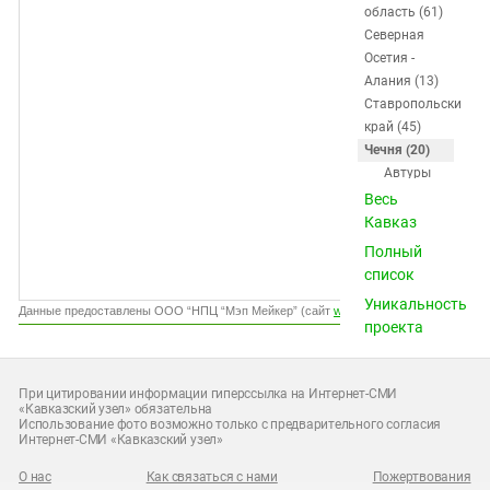
Южный Кавказ
область (61)
Северная
ЮФО
Осетия -
Алания (13)
Ставропольский
край (45)
Чечня (20)
Автуры
Аллерой
Весь
Аргун
Кавказ
Ачхой-
Полный
Мартан
список
Ведено
Уникальность
Гойты
Данные предоставлены ООО “НПЦ “Мэп Мейкер” (сайт
www.gismeteo.ru
)
проекта
Грозный
Гудермес
Знаменское
При цитировании информации гиперссылка на Интернет-СМИ
Итум-Кале
«Кавказский узел» обязательна
Использование фото возможно только с предварительного согласия
Курчалой
Интернет-СМИ «Кавказский узел»
Наурская
Ножай-
О нас
Как связаться с нами
Пожертвования