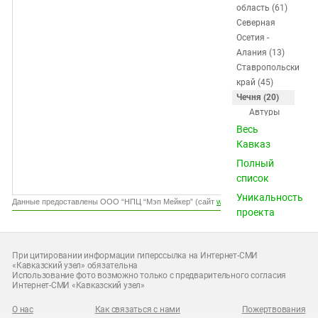
Южный Кавказ
область (61)
Северная
ЮФО
Осетия -
Алания (13)
Ставропольский
край (45)
Чечня (20)
Автуры
Аллерой
Весь
Аргун
Кавказ
Ачхой-
Полный
Мартан
список
Ведено
Уникальность
Гойты
Данные предоставлены ООО “НПЦ “Мэп Мейкер” (сайт
www.gismeteo.ru
)
проекта
Грозный
Гудермес
Знаменское
При цитировании информации гиперссылка на Интернет-СМИ
Итум-Кале
«Кавказский узел» обязательна
Использование фото возможно только с предварительного согласия
Курчалой
Интернет-СМИ «Кавказский узел»
Наурская
Ножай-
О нас
Как связаться с нами
Пожертвования