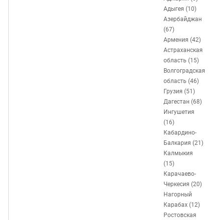
ЗАСТАВЛЯЕТ
Дагестан
Адыгея (10)
КАВКАЗ ЗА ПАЛЕСТИНУ
Азербайджан
Ингушетия
ИНАКОМЫСЛИЕ В ЧЕЧНЕ
(67)
Кабардино-Балкария
ПРЕСЛЕДОВАНИЕ АКТИВИСТОВ
Армения (42)
Астраханская
МОБИЛИЗАЦИЯ И ПРОТЕСТЫ
Калмыкия
область (15)
Карачаево-Черкесия
Волгоградская
область (46)
Краснодарский край
Грузия (51)
Нагорный Карабах
Дагестан (68)
Ингушетия
Российская Федерация
(16)
Ростовская область
Кабардино-
Балкария (21)
Северная Осетия - Алания
Калмыкия
СКФО
(15)
Карачаево-
Ставропольский край
Черкесия (20)
Чечня
Нагорный
Карабах (12)
Южная Осетия
Ростовская