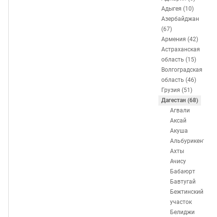
ЗАСТАВЛЯЕТ
Дагестан
Адыгея (10)
КАВКАЗ ЗА ПАЛЕСТИНУ
Азербайджан
Ингушетия
ИНАКОМЫСЛИЕ В ЧЕЧНЕ
(67)
Кабардино-Балкария
ПРЕСЛЕДОВАНИЕ АКТИВИСТОВ
Армения (42)
Астраханская
МОБИЛИЗАЦИЯ И ПРОТЕСТЫ
Калмыкия
область (15)
Карачаево-Черкесия
Волгоградская
область (46)
Краснодарский край
Грузия (51)
Нагорный Карабах
Дагестан (68)
Агвали
Российская Федерация
Аксай
Ростовская область
Акуша
Альбурикент
Северная Осетия - Алания
Ахты
СКФО
Ачису
Бабаюрт
Ставропольский край
Бавтугай
Чечня
Бежтинский
участок
Южная Осетия
Белиджи