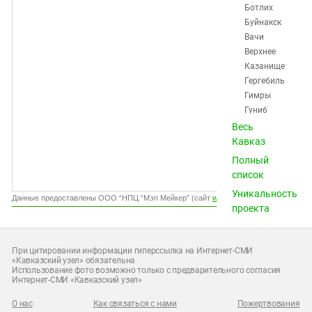
Южный Кавказ
Ботлих
Буйнакск
ЮФО
Вачи
Верхнее
Казанище
Гергебиль
Гимры
Гуниб
Дагестанские
Весь
Огни
Кавказ
Дахадаевка
Полный
Дербент
список
Дылым
Уникальность
Избербаш
Данные предоставлены ООО “НПЦ “Мэп Мейкер” (сайт
www.gismeteo.ru
)
проекта
Карабудахкент
Карата
Каспийск
При цитировании информации гиперссылка на Интернет-СМИ
Касумкент
«Кавказский узел» обязательна
Использование фото возможно только с предварительного согласия
Каякент
Интернет-СМИ «Кавказский узел»
Кидеро
Кизилюрт
О нас
Как связаться с нами
Пожертвования