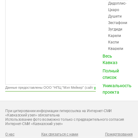
Южный Кавказ
Дедоплис-
Цкаро
ЮФО
Душети
Зестафони
Зугдиди
Карели
Каспи
Кварели
Кутаиси
Весь
Кутаиси -
Кавказ
Копитнари
Полный
Лагодехи
список
Ланчхути
Уникальность
Лентехи
Данные предоставлены ООО “НПЦ “Мэп Мейкер” (сайт
www.gismeteo.ru
)
проекта
Марнеули
Мартвили
Мцхета
При цитировании информации гиперссылка на Интернет-СМИ
Ниноцминда
«Кавказский узел» обязательна
Использование фото возможно только с предварительного согласия
Озургети
Интернет-СМИ «Кавказский узел»
Поти
Рустави
О нас
Как связаться с нами
Пожертвования