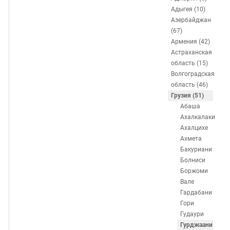
ЗАСТАВЛЯЕТ
Дагестан
Адыгея (10)
КАВКАЗ ЗА ПАЛЕСТИНУ
Азербайджан
Ингушетия
ИНАКОМЫСЛИЕ В ЧЕЧНЕ
(67)
Кабардино-Балкария
ПРЕСЛЕДОВАНИЕ АКТИВИСТОВ
Армения (42)
Астраханская
МОБИЛИЗАЦИЯ И ПРОТЕСТЫ
Калмыкия
область (15)
Карачаево-Черкесия
Волгоградская
область (46)
Краснодарский край
Грузия (51)
Нагорный Карабах
Абаша
Ахалкалаки
Российская Федерация
Ахалцихе
Ростовская область
Ахмета
Бакуриани
Северная Осетия - Алания
Болниси
СКФО
Боржоми
Вале
Ставропольский край
Гардабани
Чечня
Гори
Гудаури
Южная Осетия
Гурджаани