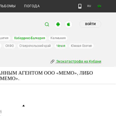
ЛЬБОМЫ
ПОГОДА
RU
EN
ВОЙТИ
шетия
Кабардино-Балкария
Калмыкия
СКФО
Ставропольский край
Чечня
Южная Осетия
Экокатастрофа на Кубани
АННЫМ АГЕНТОМ ООО «МЕМО», ЛИБО
«МЕМО».
)