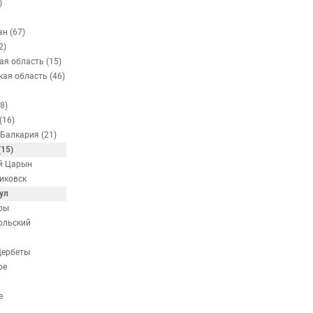
)
н (67)
2)
ая область (15)
кая область (46)
8)
(16)
Балкария (21)
15)
й Царын
иковск
ул
ры
ольский
Дербеты
ое
е