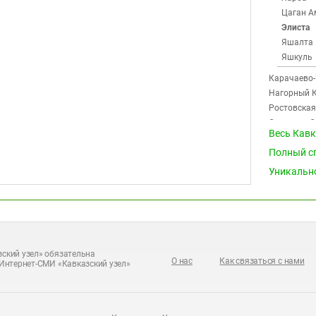
Цаган А
Элиста
Яшалта
Яшкуль
Карачаево-
Нагорный К
Ростовская
Северная О
Весь Кав
(13)
Полный с
Ставрополь
Чечня (20)
Уникальн
Южная Осет
ский узел» обязательна
О нас
Как связаться с нами
Интернет-СМИ «Кавказский узел»