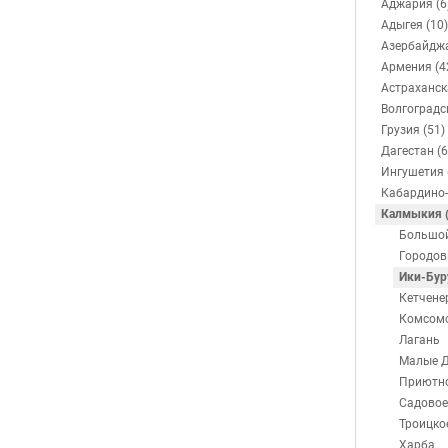
Аджария (6
Адыгея (10)
Азербайджа
Армения (4
Астраханск
Волгоградс
Грузия (51)
Дагестан (6
Ингушетия 
Кабардино-
Калмыкия (
Большо
Городов
Ики-Бур
Кетчене
Комсом
Лагань
Малые 
Приютн
Садовое
Троицко
Харба