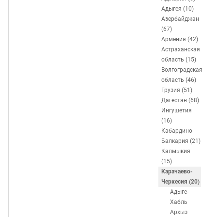
ЗАСТАВЛЯЕТ
Дагестан
Адыгея (10)
КАВКАЗ ЗА ПАЛЕСТИНУ
Азербайджан
Ингушетия
ИНАКОМЫСЛИЕ В ЧЕЧНЕ
(67)
Кабардино-Балкария
ПРЕСЛЕДОВАНИЕ АКТИВИСТОВ
Армения (42)
Астраханская
МОБИЛИЗАЦИЯ И ПРОТЕСТЫ
Калмыкия
область (15)
Карачаево-Черкесия
Волгоградская
область (46)
Краснодарский край
Грузия (51)
Нагорный Карабах
Дагестан (68)
Ингушетия
Российская Федерация
(16)
Ростовская область
Кабардино-
Балкария (21)
Северная Осетия - Алания
Калмыкия
СКФО
(15)
Карачаево-
Ставропольский край
Черкесия (20)
Чечня
Адыге-
Хабль
Южная Осетия
Архыз