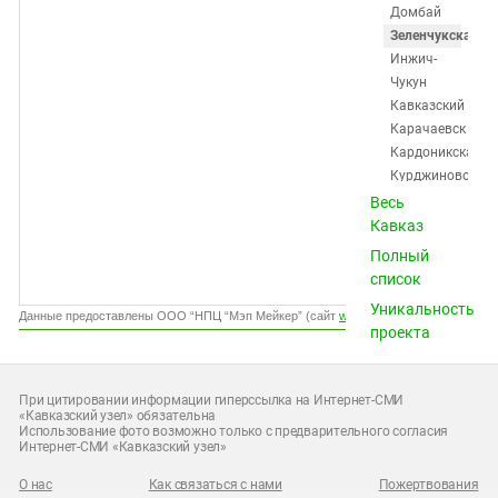
Южный Кавказ
Домбай
Зеленчукская
ЮФО
Инжич-
Чукун
Кавказский
Карачаевск
Кардоникская
Курджиново
Медногорский
Весь
Преградная
Кавказ
Псыж
Полный
Сторожевая
список
Теберда
Уникальность
Усть-
Данные предоставлены ООО “НПЦ “Мэп Мейкер” (сайт
www.gismeteo.ru
)
проекта
Джегута
Учкекен
Учкулан
При цитировании информации гиперссылка на Интернет-СМИ
Хабез
«Кавказский узел» обязательна
Использование фото возможно только с предварительного согласия
Черкесск
Интернет-СМИ «Кавказский узел»
Эркин-
Шахар
О нас
Как связаться с нами
Пожертвования