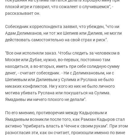
покушения на Сулима пытался делать хорошую мину при
плохой игре и говорил, что сожалеет о случившемся", -
рассказывает он.
Собеседник корреспондента заявил, что убежден, "что ни
Адам Делимханов, ни тот же Шепиев или Дилиев, не могли
действовать самостоятельно на свой страх и риск".
"Все они исполняли заказ. Чтобы следить за человеком в
Москве или Дубае, нужно, во-первых, постоянно там
находиться, а во-вторых, иметь при себе солидную сумму
денег, - считает собеседник. - Ни с Делимхановым, ни с
Шепиевым или Дилиевым у Сулима и Руслана не было
никаких конфликтов. Ни у кого из них не было личного
мотива убивать Руслана или покушаться на Сулима.
Ямадаевы им ничего плохого не делали".
По его мнению, противоречия между Кадыровым и
Ямадаевым возникли после того, как Рамзан Кадыров стал
активно "прибирать власть в Чечне к своим рукам". При этом
разногласия эти, как он считает, произошли именно по вине