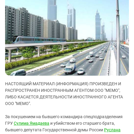
ЗАСТАВЛЯЕТ
Дагестан
КАВКАЗ ЗА ПАЛЕСТИНУ
Ингушетия
ИНАКОМЫСЛИЕ В ЧЕЧНЕ
Кабардино-Балкария
ПРЕСЛЕДОВАНИЕ АКТИВИСТОВ
МОБИЛИЗАЦИЯ И ПРОТЕСТЫ
Калмыкия
Карачаево-Черкесия
Краснодарский край
Нагорный Карабах
Российская Федерация
Ростовская область
НАСТОЯЩИЙ МАТЕРИАЛ (ИНФОРМАЦИЯ) ПРОИЗВЕДЕН И
Северная Осетия - Алания
РАСПРОСТРАНЕН ИНОСТРАННЫМ АГЕНТОМ ООО "МЕМО",
ЛИБО КАСАЕТСЯ ДЕЯТЕЛЬНОСТИ ИНОСТРАННОГО АГЕНТА
СКФО
ООО "МЕМО".
Ставропольский край
Чечня
За покушением на бывшего командира спецподразделения
ГРУ
Сулима Ямадаева
и убийством его старшего брата,
Южная Осетия
бывшего депутата Государственной думы России
Руслана