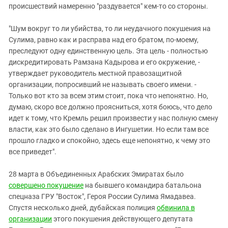
происшествий намеренно "раздувается" кем-то со стороны.
"Шум вокруг то ли убийства, то ли неудачного покушения на
Сулима, равно как и расправа над его братом, по-моему,
преследуют одну единственную цель. Эта цель - полностью
дискредитировать Рамзана Кадырова и его окружение, -
утверждает руководитель местной правозащитной
организации, попросивший не называть своего имени. -
Только вот кто за всем этим стоит, пока что непонятно. Но,
думаю, скоро все должно проясниться, хотя боюсь, что дело
идет к тому, что Кремль решил произвести у нас полную смену
власти, как это было сделано в Ингушетии. Но если там все
прошло гладко и спокойно, здесь еще непонятно, к чему это
все приведет".
28 марта в Объединенных Арабских Эмиратах было
совершено покушение
на бывшего командира батальона
спецназа ГРУ "Восток", Героя России Сулима Ямадавеа.
Спустя несколько дней, дубайская полиция
обвинила в
организации
этого покушения действующего депутата