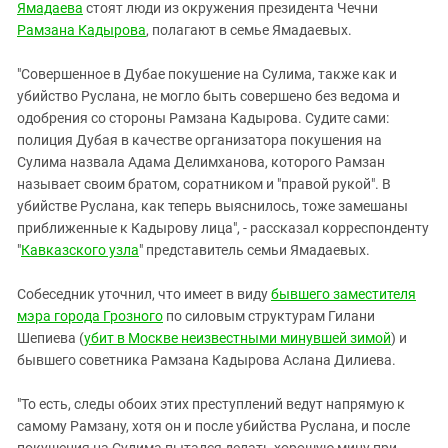
Южный Кавказ
Ямадаева
стоят люди из окружения президента Чечни
Рамзана Кадырова
, полагают в семье Ямадаевых.
ЮФО
"Совершенное в Дубае покушение на Сулима, также как и
убийство Руслана, не могло быть совершено без ведома и
одобрения со стороны Рамзана Кадырова. Судите сами:
полиция Дубая в качестве организатора покушения на
Сулима назвала Адама Делимханова, которого Рамзан
называет своим братом, соратником и "правой рукой". В
убийстве Руслана, как теперь выяснилось, тоже замешаны
приближенные к Кадырову лица", - рассказал корреспонденту
"
Кавказского узла
" представитель семьи Ямадаевых.
Собеседник уточнил, что имеет в виду
бывшего заместителя
мэра города Грозного
по силовым структурам Гилани
Шепиева (
убит в Москве неизвестными минувшей зимой
) и
бывшего советника Рамзана Кадырова Аслана Дилиева.
"То есть, следы обоих этих преступлений ведут напрямую к
самому Рамзану, хотя он и после убийства Руслана, и после