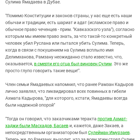
Сулима Ямадаева в Дубае.
"Помимо Конституции и законов страны, у нас еще есть наши
обычаи и традиции, есть шариат и адат (исламское право и
обычное право чеченцев - прим. "Кавказского узла"), согласно
которым мы имеем право знать, за что такой-то конкретный
человек убил Руслана или пытался убить Сулима. Теперь,
когда в связи с покушением на Сулима всплыло имя
Делимханова, Рамзану неожиданно стало известно, что,
оказывается,
в смерти его отца был виновен Сулим
. Это же
просто глупо говорить такие вещи!".
Член семьи Ямадаевых напомнил, что ранее Рамзан Кадыров
лично заявлял, что ликвидировал всех повинных в гибели
Ахмата Кадырова, "для которого, кстати, Ямадаевы всегда
были надежной опорой"
"Тогда он говорил, что заказчиками теракта
против Ахмат-
хаджи были Масхадов, Басаев
и, кажется, даже Закаев, а
непосредственным организатором был
Сулейман Имурзаев
.
Теперь же, по Рамзану, выходит, что за всем этим стоял Сулим