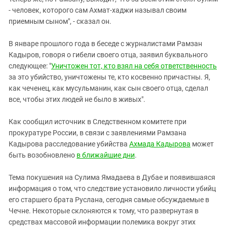
- человек, которого сам Ахмат-хаджи называл своим
приемным сыном", - сказал он.
В январе прошлого года в беседе с журналистами Рамзан
Кадыров, говоря о гибели своего отца, заявил буквального
следующее: "
Уничтожен тот, кто взял на себя ответственность
за это убийство, уничтожены те, кто косвенно причастны. Я,
как чеченец, как мусульманин, как сын своего отца, сделал
все, чтобы этих людей не было в живых".
Как сообщил источник в Следственном комитете при
прокуратуре России, в связи с заявлениями Рамзана
Кадырова расследование убийства
Ахмада Кадырова
может
быть возобновлено
в ближайшие дни
.
Тема покушения на Сулима Ямадаева в Дубае и появившаяся
информация о том, что следствие установило личности убийц
его старшего брата Руслана, сегодня самые обсуждаемые в
Чечне. Некоторые склоняются к тому, что развернутая в
средствах массовой информации полемика вокруг этих