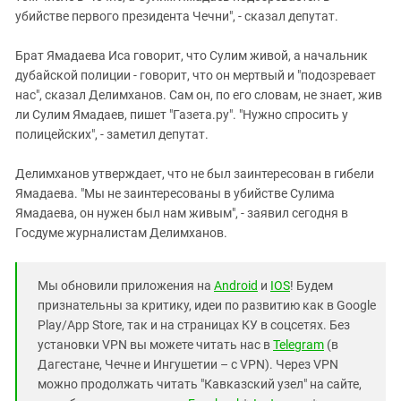
убийстве первого президента Чечни", - сказал депутат.
Брат Ямадаева Иса говорит, что Сулим живой, а начальник
дубайской полиции - говорит, что он мертвый и "подозревает
нас", сказал Делимханов. Сам он, по его словам, не знает, жив
ли Сулим Ямадаев, пишет "Газета.ру". "Нужно спросить у
полицейских", - заметил депутат.
Делимханов утверждает, что не был заинтересован в гибели
Ямадаева. "Мы не заинтересованы в убийстве Сулима
Ямадаева, он нужен был нам живым", - заявил сегодня в
Госдуме журналистам Делимханов.
Мы обновили приложения на
Android
и
IOS
! Будем
признательны за критику, идеи по развитию как в Google
Play/App Store, так и на страницах КУ в соцсетях. Без
установки VPN вы можете читать нас в
Telegram
(в
Дагестане, Чечне и Ингушетии – с VPN). Через VPN
можно продолжать читать "Кавказский узел" на сайте,