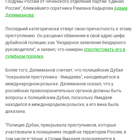
Госдумы России от чеченского отделения партии "Единая
Россия", ближайшего соратника Рамзана Кадырова
Адама
Делимханова
.
Последний категорически отверг свою причастность к этому
преступлению. Он расценил обвинение в свой адрес шефа
дубайской полиции, как "бездарное заявление бездарного
руководителя", и заявил, что намерен
опротестовать его в
судебном порядке
.
Более того, Делимханов считает, что полицейские Дубая
"покрывали преступника - Ямадаева", находившегося в
международном розыске. Делимханов сказал, что у
российских правоохранительных органов должны быть
вопросы к полицейским Дубая, поскольку Ямадаев
находился в международном розыске, а его вина была
доказана.
"Полиция Дубая, прикрывала преступников, которые
участвовали в похищениях людей на территории России, в
том числе в Чечне, а Сулим Ямадаев подозревается в