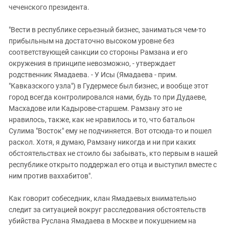
чеченского президента.
"Вести в республике серьезный бизнес, заниматься чем-то
прибыльным на достаточно высоком уровне без
соответствующей санкции со стороны Рамзана и его
окружения в принципе невозможно, - утверждает
родственник Ямадаева. - У Исы (Ямадаева - прим.
"Кавказского узла") в Гудермесе был бизнес, и вообще этот
город всегда контролировался нами, будь то при Дудаеве,
Масхадове или Кадырове-старшем. Рамзану это не
нравилось, также, как не нравилось и то, что батальон
Сулима "Восток" ему не подчиняется. Вот отсюда-то и пошел
раскол. Хотя, я думаю, Рамзану никогда и ни при каких
обстоятельствах не стоило бы забывать, кто первым в нашей
республике открыто поддержал его отца и выступил вместе с
ним против ваххабитов".
Как говорит собеседник, клан Ямадаевых внимательно
следит за ситуацией вокруг расследования обстоятельств
убийства Руслана Ямадаева в Москве и покушением на