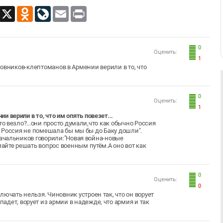
App
Viber
X
Odnoklassniki
LiveJournal
Email
Print
0
Оценить:
1
овников-клептоманов в Армении верили в то, что
0
Оценить:
1
 верили в то, что им опять повезет..
.
то везло?...они просто думали,что как обычно Россия
 б Россия не помешала бы мы бы до Баку дошли".
начальников говорили:"Новая война-новые
йте решать вопрос военным путём.А оно вот как
0
Оценить:
0
сключать нельзя. Чиновник устроен так, что он ворует
падет, ворует из армии в надежде, что армия и так