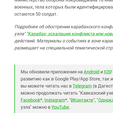
военных, тела которых были идентифицирова
остаются 50 солдат.
Подробнее об обострении карабахского конф
узла" "
Карабах: эскалация конфликта или нов
действий. Материалы о событиях в зоне кара
размещает на специальной тематической стр
Мы обновили приложения на
Android
и
IOS
развитию как в Google Play/App Store, так 
вы можете читать нас в
Telegram
(в Дагест
можно продолжать читать "Кавказский узел"
Facebook
*,
Instagram
*, "
ВКонтакте
", "
Однок
узла" можно в
YouTube
.