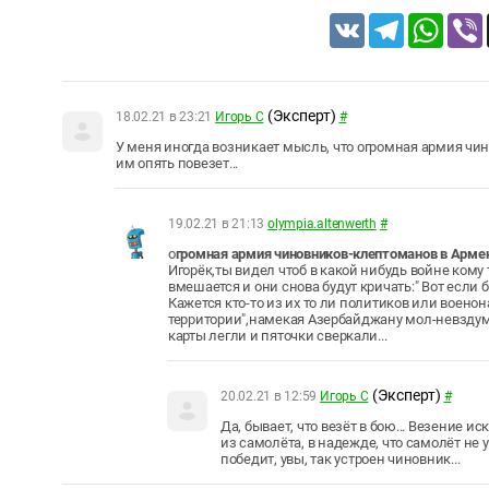
VK
Telegram
Whats
(Эксперт)
18.02.21 в 23:21
Игорь С
#
У меня иногда возникает мысль, что огромная армия чин
им опять повезет...
19.02.21 в 21:13
olympia.altenwerth
#
о
громная армия чиновников-клептоманов в Армении
Игорёк,ты видел чтоб в какой нибудь войне кому 
вмешается и они снова будут кричать:" Вот если
Кажется кто-то из их то ли политиков или воено
территории",намекая Азербайджану мол-невздума
карты легли и пяточки сверкали...
(Эксперт)
20.02.21 в 12:59
Игорь С
#
Да, бывает, что везёт в бою... Везение и
из самолёта, в надежде, что самолёт не у
победит, увы, так устроен чиновник...