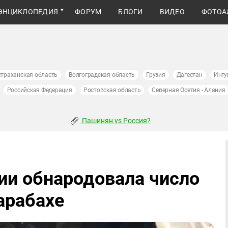
ЭНЦИКЛОПЕДИЯ
ФОРУМ
БЛОГИ
ВИДЕО
ФОТОА
страханская область
Волгоградская область
Грузия
Дагестан
Ингу
Российская Федерация
Ростовская область
Северная Осетия - Алания
Пашинян vs Россия?
ии обнародовала число
арабахе