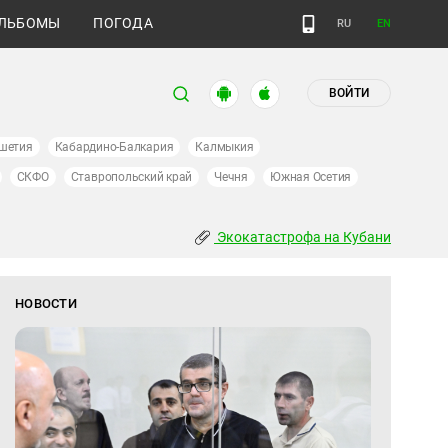
ЛЬБОМЫ
ПОГОДА
RU
EN
ВОЙТИ
шетия
Кабардино-Балкария
Калмыкия
СКФО
Ставропольский край
Чечня
Южная Осетия
Экокатастрофа на Кубани
НОВОСТИ