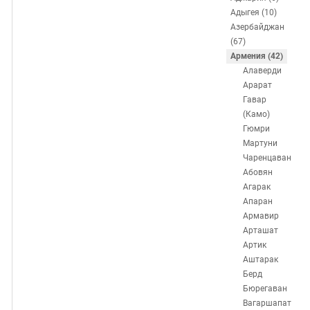
ЗАСТАВЛЯЕТ
Дагестан
Адыгея (10)
КАВКАЗ ЗА ПАЛЕСТИНУ
Азербайджан
Ингушетия
ИНАКОМЫСЛИЕ В ЧЕЧНЕ
(67)
Кабардино-Балкария
ПРЕСЛЕДОВАНИЕ АКТИВИСТОВ
Армения (42)
Алаверди
МОБИЛИЗАЦИЯ И ПРОТЕСТЫ
Калмыкия
Арарат
Карачаево-Черкесия
Гавар
(Камо)
Краснодарский край
Гюмри
Нагорный Карабах
Мартуни
Чаренцаван
Российская Федерация
Абовян
Ростовская область
Агарак
Апаран
Северная Осетия - Алания
Армавир
СКФО
Арташат
Артик
Ставропольский край
Аштарак
Чечня
Берд
Бюрегаван
Южная Осетия
Вагаршапат