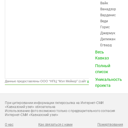
Южный Кавказ
Вайк
Ванадзор
ЮФО
Варденис
Веди
Горис
Джермук
Дилижан
Егвард
Ереван
Весь
Ехегнадзор
Кавказ
Иджеван
Полный
Каджаран
список
Капан
Уникальность
Маралик
Данные предоставлены ООО “НПЦ “Мэп Мейкер” (сайт
www.gismeteo.ru
)
проекта
Масис
Мегри
Мецамор
При цитировании информации гиперссылка на Интернет-СМИ
Ноемберян
«Кавказский узел» обязательна
Использование фото возможно только с предварительного согласия
Нор Ачин
Интернет-СМИ «Кавказский узел»
Раздан
Севан
О нас
Как связаться с нами
Пожертвования