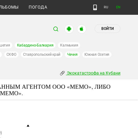
ЛЬБОМЫ
ПОГОДА
RU
EN
ВОЙТИ
шетия
Кабардино-Балкария
Калмыкия
СКФО
Ставропольский край
Чечня
Южная Осетия
Экокатастрофа на Кубани
АННЫМ АГЕНТОМ ООО «МЕМО», ЛИБО
«МЕМО».
)