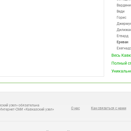
Вардени
Веди
Горис
Джерму
Дилижа
Егвард
Ереван
Ехегнад
Иджева
Весь Кав
Каджар
Полный с
Капан
Уникальн
Марали
Масис
Мегри
Мецамо
Ноембе
Нор Ачи
ский узел» обязательна
О нас
Как связаться с нами
Интернет-СМИ «Кавказский узел»
Раздан
Севан
Сисиан
Спитак