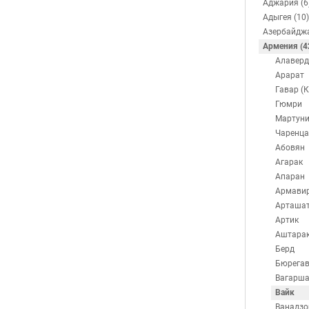
Аджария (6
Адыгея (10)
Азербайджа
Армения (4
Алаверд
Арарат
Гавар (
Гюмри
Мартун
Чаренца
Абовян
Агарак
Апаран
Армави
Арташа
Артик
Аштара
Берд
Бюрега
Вагарша
Вайк
Ванадзо