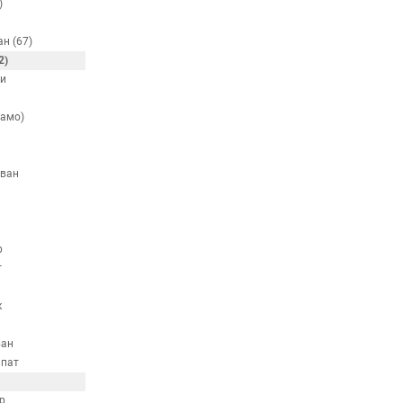
)
н (67)
2)
и
Камо)
и
ван
р
т
к
ван
пат
р