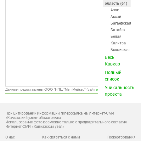
Южный Кавказ
область (61)
Азов
ЮФО
Аксай
Багаевская
Батайск
Белая
Калитва
Боковская
Большая
Весь
Мартыновка
Кавказ
Весёлый
Полный
Вёшенская
список
Волгодонск
Уникальность
Глубокий
Данные предоставлены ООО “НПЦ “Мэп Мейкер” (сайт
www.gismeteo.ru
)
проекта
Гуково
Донецк
Донской
При цитировании информации гиперссылка на Интернет-СМИ
Дубовское
«Кавказский узел» обязательна
Использование фото возможно только с предварительного согласия
Егорлыкская
Интернет-СМИ «Кавказский узел»
Заветное
Зверево
О нас
Как связаться с нами
Пожертвования