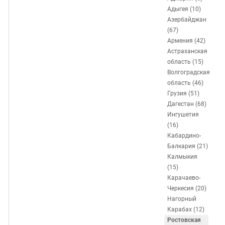
ЗАСТАВЛЯЕТ
Дагестан
Адыгея (10)
КАВКАЗ ЗА ПАЛЕСТИНУ
Азербайджан
Ингушетия
ИНАКОМЫСЛИЕ В ЧЕЧНЕ
(67)
Кабардино-Балкария
ПРЕСЛЕДОВАНИЕ АКТИВИСТОВ
Армения (42)
Астраханская
МОБИЛИЗАЦИЯ И ПРОТЕСТЫ
Калмыкия
область (15)
Карачаево-Черкесия
Волгоградская
область (46)
Краснодарский край
Грузия (51)
Нагорный Карабах
Дагестан (68)
Ингушетия
Российская Федерация
(16)
Ростовская область
Кабардино-
Балкария (21)
Северная Осетия - Алания
Калмыкия
СКФО
(15)
Карачаево-
Ставропольский край
Черкесия (20)
Чечня
Нагорный
Карабах (12)
Южная Осетия
Ростовская