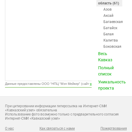
Южный Кавказ
область (61)
Азов
ЮФО
Аксай
Багаевская
Батайск
Белая
Калитва
Боковская
Большая
Весь
Мартыновка
Кавказ
Весёлый
Полный
Вёшенская
список
Волгодонск
Уникальность
Глубокий
Данные предоставлены ООО “НПЦ “Мэп Мейкер” (сайт
www.gismeteo.ru
)
проекта
Гуково
Донецк
Донской
При цитировании информации гиперссылка на Интернет-СМИ
Дубовское
«Кавказский узел» обязательна
Использование фото возможно только с предварительного согласия
Егорлыкская
Интернет-СМИ «Кавказский узел»
Заветное
Зверево
О нас
Как связаться с нами
Пожертвования