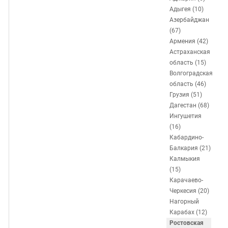
ЗАСТАВЛЯЕТ
Дагестан
Адыгея (10)
КАВКАЗ ЗА ПАЛЕСТИНУ
Азербайджан
Ингушетия
ИНАКОМЫСЛИЕ В ЧЕЧНЕ
(67)
Кабардино-Балкария
ПРЕСЛЕДОВАНИЕ АКТИВИСТОВ
Армения (42)
Астраханская
МОБИЛИЗАЦИЯ И ПРОТЕСТЫ
Калмыкия
область (15)
Карачаево-Черкесия
Волгоградская
область (46)
Краснодарский край
Грузия (51)
Нагорный Карабах
Дагестан (68)
Ингушетия
Российская Федерация
(16)
Ростовская область
Кабардино-
Балкария (21)
Северная Осетия - Алания
Калмыкия
СКФО
(15)
Карачаево-
Ставропольский край
Черкесия (20)
Чечня
Нагорный
Карабах (12)
Южная Осетия
Ростовская