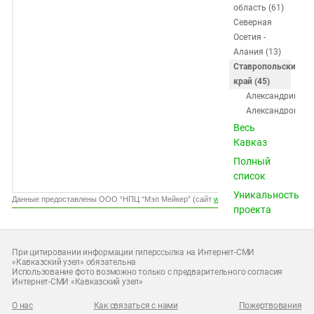
Южный Кавказ
область (61)
Северная
ЮФО
Осетия -
Алания (13)
Ставропольский
край (45)
Александрийска
Александровско
Арзгир
Весь
Благодарный
Кавказ
Буденновск
Полный
Георгиевск
список
Горячеводский
Уникальность
Грачёвка
Данные предоставлены ООО “НПЦ “Мэп Мейкер” (сайт
www.gismeteo.ru
)
проекта
Дивное
Донское
Ессентуки
При цитировании информации гиперссылка на Интернет-СМИ
Ессентукская
«Кавказский узел» обязательна
Использование фото возможно только с предварительного согласия
Железноводск
Интернет-СМИ «Кавказский узел»
Зеленокумск
Зольская
О нас
Как связаться с нами
Пожертвования