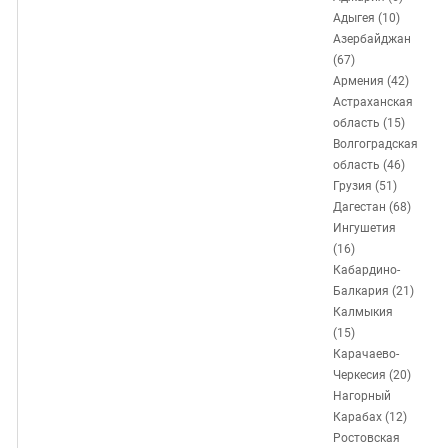
ЗАСТАВЛЯЕТ
Дагестан
Адыгея (10)
КАВКАЗ ЗА ПАЛЕСТИНУ
Азербайджан
Ингушетия
ИНАКОМЫСЛИЕ В ЧЕЧНЕ
(67)
Кабардино-Балкария
ПРЕСЛЕДОВАНИЕ АКТИВИСТОВ
Армения (42)
Астраханская
МОБИЛИЗАЦИЯ И ПРОТЕСТЫ
Калмыкия
область (15)
Карачаево-Черкесия
Волгоградская
область (46)
Краснодарский край
Грузия (51)
Нагорный Карабах
Дагестан (68)
Ингушетия
Российская Федерация
(16)
Ростовская область
Кабардино-
Балкария (21)
Северная Осетия - Алания
Калмыкия
СКФО
(15)
Карачаево-
Ставропольский край
Черкесия (20)
Чечня
Нагорный
Карабах (12)
Южная Осетия
Ростовская