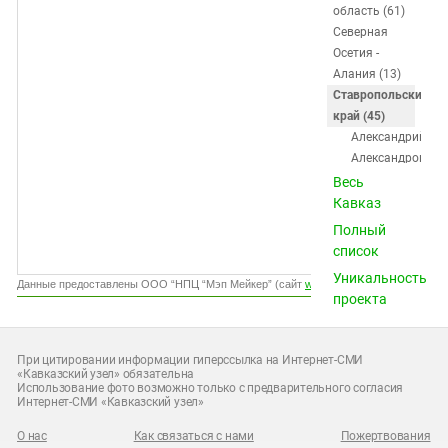
Южный Кавказ
область (61)
Северная
ЮФО
Осетия -
Алания (13)
Ставропольский
край (45)
Александрийска
Александровско
Арзгир
Весь
Благодарный
Кавказ
Буденновск
Полный
Георгиевск
список
Горячеводский
Уникальность
Грачёвка
Данные предоставлены ООО “НПЦ “Мэп Мейкер” (сайт
www.gismeteo.ru
)
проекта
Дивное
Донское
Ессентуки
При цитировании информации гиперссылка на Интернет-СМИ
Ессентукская
«Кавказский узел» обязательна
Использование фото возможно только с предварительного согласия
Железноводск
Интернет-СМИ «Кавказский узел»
Зеленокумск
Зольская
О нас
Как связаться с нами
Пожертвования