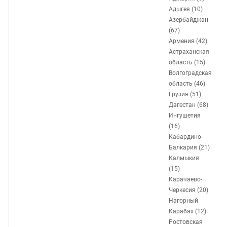
ЗАСТАВЛЯЕТ
Дагестан
Адыгея (10)
КАВКАЗ ЗА ПАЛЕСТИНУ
Азербайджан
Ингушетия
ИНАКОМЫСЛИЕ В ЧЕЧНЕ
(67)
Кабардино-Балкария
ПРЕСЛЕДОВАНИЕ АКТИВИСТОВ
Армения (42)
Астраханская
МОБИЛИЗАЦИЯ И ПРОТЕСТЫ
Калмыкия
область (15)
Карачаево-Черкесия
Волгоградская
область (46)
Краснодарский край
Грузия (51)
Нагорный Карабах
Дагестан (68)
Ингушетия
Российская Федерация
(16)
Ростовская область
Кабардино-
Балкария (21)
Северная Осетия - Алания
Калмыкия
СКФО
(15)
Карачаево-
Ставропольский край
Черкесия (20)
Чечня
Нагорный
Карабах (12)
Южная Осетия
Ростовская