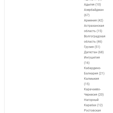
ЗАСТАВЛЯЕТ
Дагестан
Адыгея (10)
КАВКАЗ ЗА ПАЛЕСТИНУ
Азербайджан
Ингушетия
ИНАКОМЫСЛИЕ В ЧЕЧНЕ
(67)
Кабардино-Балкария
ПРЕСЛЕДОВАНИЕ АКТИВИСТОВ
Армения (42)
Астраханская
МОБИЛИЗАЦИЯ И ПРОТЕСТЫ
Калмыкия
область (15)
Карачаево-Черкесия
Волгоградская
область (46)
Краснодарский край
Грузия (51)
Нагорный Карабах
Дагестан (68)
Ингушетия
Российская Федерация
(16)
Ростовская область
Кабардино-
Балкария (21)
Северная Осетия - Алания
Калмыкия
СКФО
(15)
Карачаево-
Ставропольский край
Черкесия (20)
Чечня
Нагорный
Карабах (12)
Южная Осетия
Ростовская