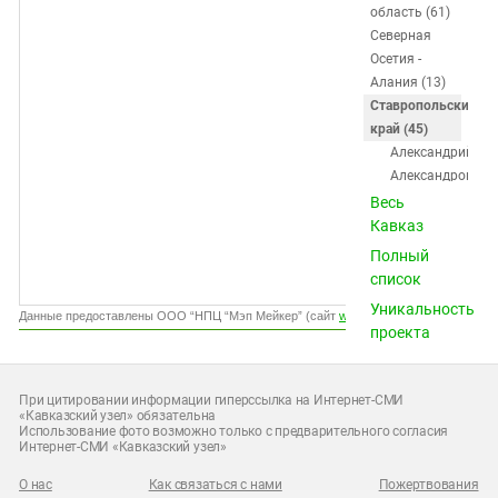
Южный Кавказ
область (61)
Северная
ЮФО
Осетия -
Алания (13)
Ставропольский
край (45)
Александрийска
Александровско
Арзгир
Весь
Благодарный
Кавказ
Буденновск
Полный
Георгиевск
список
Горячеводский
Уникальность
Грачёвка
Данные предоставлены ООО “НПЦ “Мэп Мейкер” (сайт
www.gismeteo.ru
)
проекта
Дивное
Донское
Ессентуки
При цитировании информации гиперссылка на Интернет-СМИ
Ессентукская
«Кавказский узел» обязательна
Использование фото возможно только с предварительного согласия
Железноводск
Интернет-СМИ «Кавказский узел»
Зеленокумск
Зольская
О нас
Как связаться с нами
Пожертвования