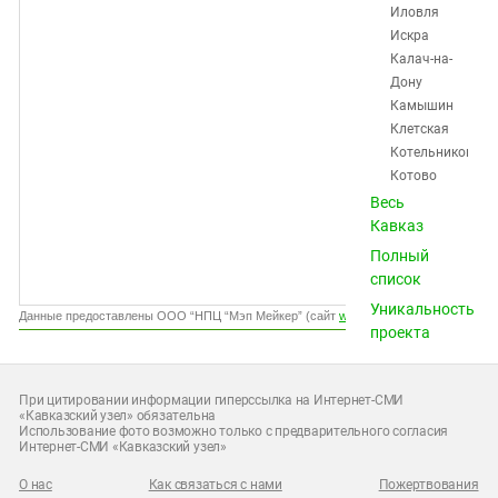
Южный Кавказ
Иловля
Искра
ЮФО
Калач-на-
Дону
Камышин
Клетская
Котельниково
Котово
Красноктябрьск
Весь
Краснослободск
Кавказ
Кумылженская
Полный
Ленинск
список
Михайловка
Уникальность
Нехаевская
Данные предоставлены ООО “НПЦ “Мэп Мейкер” (сайт
www.gismeteo.ru
)
проекта
Николаевск
Новоаннинский
Новониколаевск
При цитировании информации гиперссылка на Интернет-СМИ
Октябрьский
«Кавказский узел» обязательна
Использование фото возможно только с предварительного согласия
Ольховка
Интернет-СМИ «Кавказский узел»
Палласовка
Петров
О нас
Как связаться с нами
Пожертвования