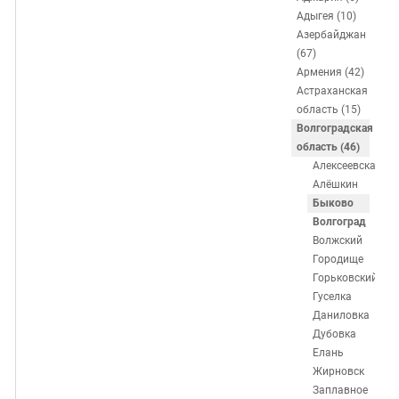
Дагестан
Адыгея (10)
Азербайджан
Ингушетия
(67)
Кабардино-Балкария
Армения (42)
Астраханская
Калмыкия
область (15)
Карачаево-Черкесия
Волгоградская
область (46)
Краснодарский край
Алексеевская
Нагорный Карабах
Алёшкин
Быково
Российская Федерация
Волгоград
Ростовская область
Волжский
Городище
Северная Осетия - Алания
Горьковский
СКФО
Гуселка
Даниловка
Ставропольский край
Дубовка
Чечня
Елань
Жирновск
Южная Осетия
Заплавное