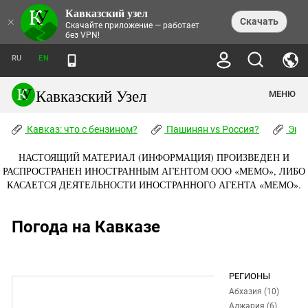
Кавказский узел
×
Скачать
Скачайте приложение — работает
без VPN!
RU
EN
Кавказский Узел
МЕНЮ
Кавказ: что с бензином?
Пашинян vs Россия?
Экок
Абхазия
НАСТОЯЩИЙ МАТЕРИАЛ (ИНФОРМАЦИЯ) ПРОИЗВЕДЕН И
РАСПРОСТРАНЕН ИНОСТРАННЫМ АГЕНТОМ ООО «МЕМО», ЛИБО
Аджария
КАСАЕТСЯ ДЕЯТЕЛЬНОСТИ ИНОСТРАННОГО АГЕНТА «МЕМО».
Адыгея
Азербайджан
Погода на Кавказе
Армения
Астраханская область
РЕГИОНЫ
Волгоградская область
Абхазия (10)
Грузия
Аджария (6)