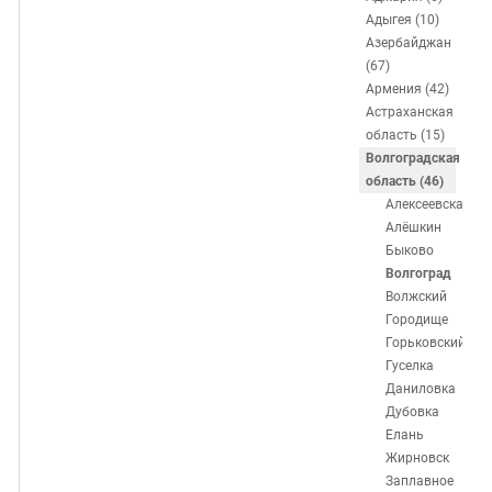
ЗАСТАВЛЯЕТ
Дагестан
Адыгея (10)
КАВКАЗ ЗА ПАЛЕСТИНУ
Азербайджан
Ингушетия
ИНАКОМЫСЛИЕ В ЧЕЧНЕ
(67)
Кабардино-Балкария
ПРЕСЛЕДОВАНИЕ АКТИВИСТОВ
Армения (42)
Астраханская
МОБИЛИЗАЦИЯ И ПРОТЕСТЫ
Калмыкия
область (15)
Карачаево-Черкесия
Волгоградская
область (46)
Краснодарский край
Алексеевская
Нагорный Карабах
Алёшкин
Быково
Российская Федерация
Волгоград
Ростовская область
Волжский
Городище
Северная Осетия - Алания
Горьковский
СКФО
Гуселка
Даниловка
Ставропольский край
Дубовка
Чечня
Елань
Жирновск
Южная Осетия
Заплавное