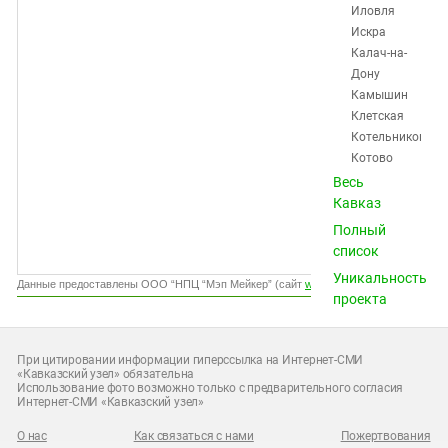
Южный Кавказ
Иловля
Искра
ЮФО
Калач-на-
Дону
Камышин
Клетская
Котельниково
Котово
Красноктябрьск
Весь
Краснослободск
Кавказ
Кумылженская
Полный
Ленинск
список
Михайловка
Уникальность
Нехаевская
Данные предоставлены ООО “НПЦ “Мэп Мейкер” (сайт
www.gismeteo.ru
)
проекта
Николаевск
Новоаннинский
Новониколаевск
При цитировании информации гиперссылка на Интернет-СМИ
Октябрьский
«Кавказский узел» обязательна
Использование фото возможно только с предварительного согласия
Ольховка
Интернет-СМИ «Кавказский узел»
Палласовка
Петров
О нас
Как связаться с нами
Пожертвования